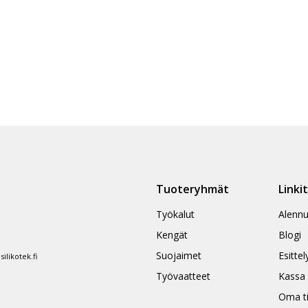
Tuoteryhmät
Linki
Työkalut
Alennu
Kengät
Blogi
Suojaimet
Esittel
likotek.fi
Työvaatteet
Kassa
Oma ti