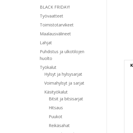
BLACK FRIDAY!
Työvaatteet
Toimistotarvikeet
Maalausvälineet
Lahjat
Puhdistus ja ulkotilojen
huolto
K
Työkalut
Hylsyt ja hylsysarjat
Voimahylsyt ja sarjat
Käsityökalut
Bitsit ja bitsisarjat
Hitsaus
Puukot
Reikäsahat