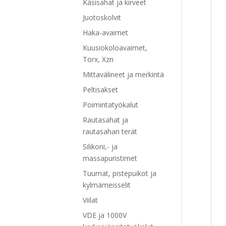
Käsisahat ja kirveet
Juotoskolvit
Haka-avaimet
Kuusiokoloavaimet,
Torx, Xzn
Mittavälineet ja merkintä
Peltisakset
Poimintatyökalut
Rautasahat ja
rautasahan terät
Silikoni,- ja
massapuristimet
Tuurnat, pistepuikot ja
kylmämeisselit
Viilat
VDE ja 1000V