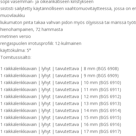
sopii vasemman- ja oikeankätiseen kiristykseen
siististi säilytetty käytännölliseen vaahtomuovitäytteessä, jossa on er
muovilaukku
liukumaton pinta takaa vahvan pidon myös öljyisissä tai märissä työti
hienohampainen, 72 hammasta
metrinen versio
rengaspuolen irrotusprofiili: 12-kulmainen
käyttökulma: 5°
Toimitussisältö:
1 räikkälenkkiavain | lyhyt | taivutettava | 8 mm (BGS 6908)
1 räikkälenkkiavain | lyhyt | taivutettava | 9 mm (BGS 6909)
1 räikkälenkkiavain | lyhyt | taivutettava | 10 mm (BGS 6910)
1 räikkälenkkiavain | lyhyt | taivutettava | 11 mm (BGS 6911)
1 räikkälenkkiavain | lyhyt | taivutettava | 12 mm (BGS 6912)
1 räikkälenkkiavain | lyhyt | taivutettava | 13 mm (BGS 6913)
1 räikkälenkkiavain | lyhyt | taivutettava | 14 mm (BGS 6914)
1 räikkälenkkiavain | lyhyt | taivutettava | 15 mm (BGS 6915)
1 räikkälenkkiavain | lyhyt | taivutettava | 16 mm (BGS 6916)
1 räikkälenkkiavain | lyhyt | taivutettava | 17 mm (BGS 6917)