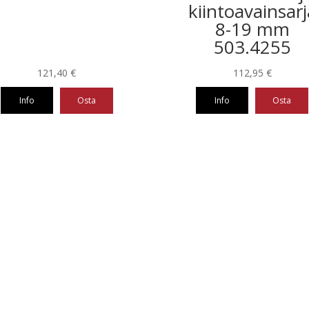
kiintoavainsarj
8-19 mm
503.4255
121,40
€
112,95
€
Info
Osta
Info
Osta