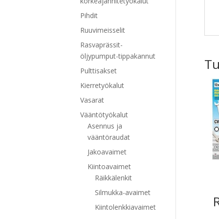
korkeajännitetyökalut
Pihdit
Ruuvimeisselit
Rasvaprässit-
öljypumput-tippakannut
Tu
Pulttisakset
Kierretyökalut
Vasarat
Vääntötyökalut
Asennus ja
vääntöraudat
Jakoavaimet
Kiintoavaimet
Räikkälenkit
Silmukka-avaimet
R
Kiintolenkkiavaimet