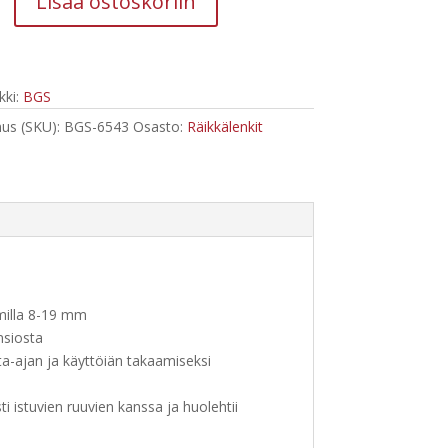
150,59 €.
100,34 €.
Lisää ostoskoriin
kiavainsarja
vat
ki:
BGS
us (SKU):
BGS-6543
Osasto:
Räikkälenkit
aimilla 8-19 mm
nsiosta
ta-ajan ja käyttöiän takaamiseksi
i istuvien ruuvien kanssa ja huolehtii