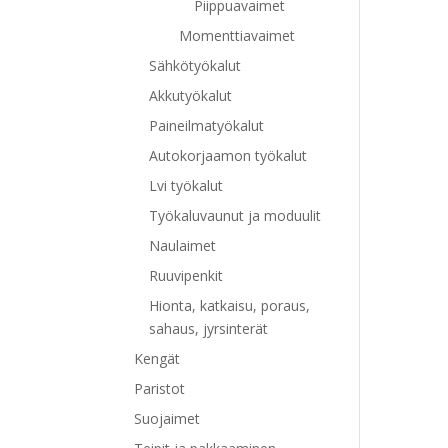
Piippuavaimet
Momenttiavaimet
Sähkötyökalut
Akkutyökalut
Paineilmatyökalut
Autokorjaamon työkalut
Lvi työkalut
Työkaluvaunut ja moduulit
Naulaimet
Ruuvipenkit
Hionta, katkaisu, poraus,
sahaus, jyrsinterät
Kengät
Paristot
Suojaimet