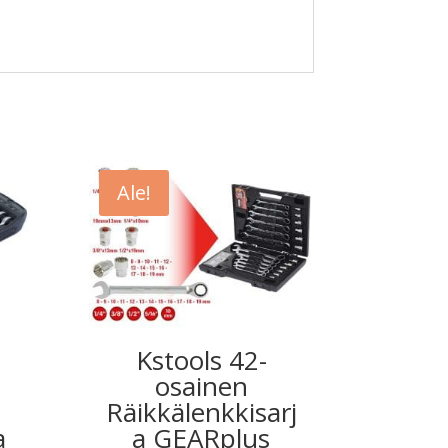
Ale!
Kstools 42-
osainen
Räikkälenkkisarj
a
a GEARplus