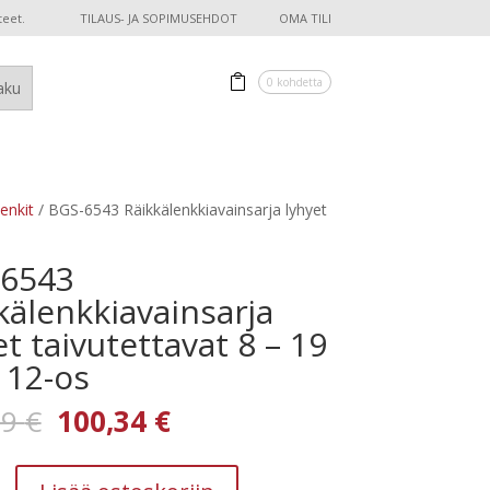
teet.
TILAUS- JA SOPIMUSEHDOT
OMA TILI
0 kohdetta
enkit
/ BGS-6543 Räikkälenkkiavainsarja lyhyet
-6543
kälenkkiavainsarja
et taivutettavat 8 – 19
12-os
Alkuperäinen
Nykyinen
59
€
100,34
€
hinta
hinta
oli:
on: