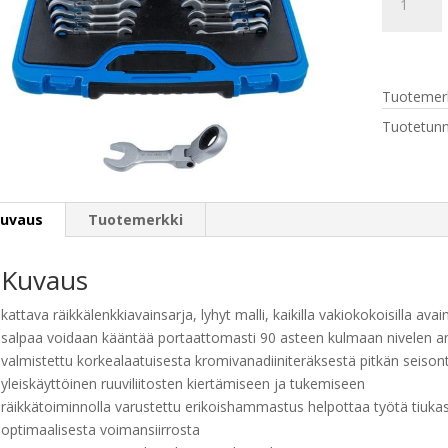
6543
Räikkälenk
lyhyet
taivutetta
Tuotemerk
8
-
Tuotetunn
19
mm,
12-
os
uvaus
Tuotemerkki
määrä
Kuvaus
kattava räikkälenkkiavainsarja, lyhyt malli, kaikilla vakiokokoisilla av
salpaa voidaan kääntää portaattomasti 90 asteen kulmaan nivelen a
valmistettu korkealaatuisesta kromivanadiiniteräksestä pitkän seison
yleiskäyttöinen ruuviliitosten kiertämiseen ja tukemiseen
räikkätoiminnolla varustettu erikoishammastus helpottaa työtä tiukast
optimaalisesta voimansiirrosta