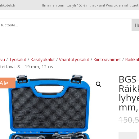
ikotek.fi
Ilmainen toimitus yli 150 €:n tilauksiin! Poislukien rahtituot
ivu
/
Työkalut
/
Käsityökalut
/
Vääntötyökalut
/
Kiintoavaimet
/
Räikkäl
utettavat 8 – 19 mm, 12-os
BGS
Ale!
Räik
lyhy
mm, 
150,
BGS-