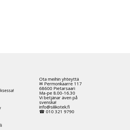
Ota meihin yhteyttä
t
✉ Permonkaarre 117
68600 Pietarsaari
ksessa!
Ma-pe 8.00-16.30
Vi betjänar även på
svenska!
info@silikotek.fi
y
☎ 010 321 9790
li