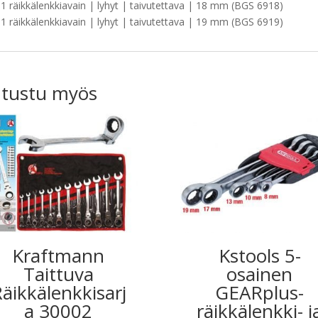
1 räikkälenkkiavain | lyhyt | taivutettava | 18 mm (BGS 6918)
1 räikkälenkkiavain | lyhyt | taivutettava | 19 mm (BGS 6919)
tustu myös
Kraftmann
Kstools 5-
Taittuva
osainen
äikkälenkkisarj
GEARplus-
a 30002
räikkälenkki- j