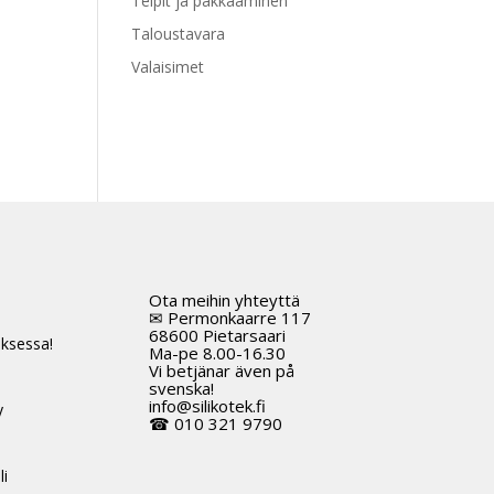
Teipit ja pakkaaminen
Taloustavara
Valaisimet
Ota meihin yhteyttä
t
✉ Permonkaarre 117
68600 Pietarsaari
ksessa!
Ma-pe 8.00-16.30
Vi betjänar även på
svenska!
info@silikotek.fi
y
☎ 010 321 9790
li