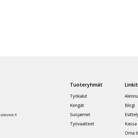
Tuoteryhmät
Linki
Työkalut
Alennu
Kengät
Blogi
Suojaimet
Esittel
likotek.fi
Työvaatteet
Kassa
Oma ti