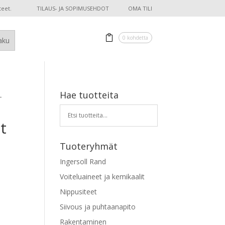
teet.
TILAUS- JA SOPIMUSEHDOT
OMA TILI
0 kohdetta
Hae tuotteita
-
t
Tuoteryhmät
Ingersoll Rand
Voiteluaineet ja kemikaalit
Nippusiteet
Siivous ja puhtaanapito
Rakentaminen