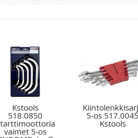
Kstools
Kiintolenkkisar
518.0850
5-os 517.004
tarttimoottoria
Kstools
vaimet 5-os