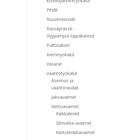
korkeajännitetyökalut
Pihdit
Ruuvimeisselit
Rasvaprässit-
öljypumput-tippakannut
Pulttisakset
Kierretyökalut
Vasarat
Vääntötyökalut
Asennus ja
vääntöraudat
Jakoavaimet
Kiintoavaimet
Räikkälenkit
Silmukka-avaimet
Kiintolenkkiavaimet