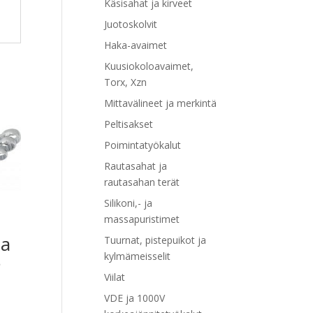
Käsisahat ja kirveet
Juotoskolvit
Haka-avaimet
Kuusiokoloavaimet,
Torx, Xzn
Mittavälineet ja merkintä
Peltisakset
Poimintatyökalut
Rautasahat ja
rautasahan terät
Silikoni,- ja
massapuristimet
ja
Tuurnat, pistepuikot ja
kylmämeisselit
5
Viilat
VDE ja 1000V