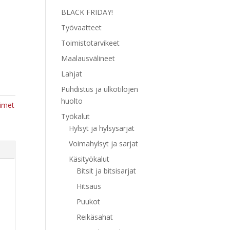
BLACK FRIDAY!
Työvaatteet
Toimistotarvikeet
Maalausvälineet
Lahjat
Puhdistus ja ulkotilojen
huolto
aimet
Työkalut
Hylsyt ja hylsysarjat
Voimahylsyt ja sarjat
Käsityökalut
Bitsit ja bitsisarjat
Hitsaus
Puukot
Reikäsahat