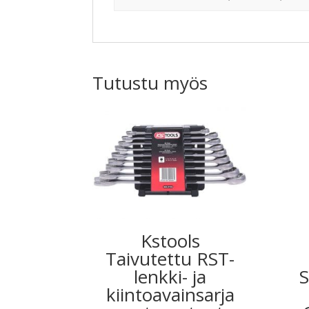
Tutustu myös
Kstools
Taivutettu RST-
lenkki- ja
S
kiintoavainsarja