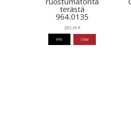
ruostumatonta
terästä
964.0135
283,29
€
Info
Osta