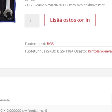
21×23-24×27-25×28-30X32 mm avolenkkiavaimet
BGS
Lisää ostoskoriin
Avosilmukka-
avaimet
12-
osainen
Tuotemerkki:
BGS
sarja
1184
Tuotetunnus (SKU):
BGS-1184
Osasto:
Kiintolenkkiav
määrä
ramma)
0 × 0,000000 cm (senttimetri)