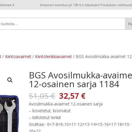
ikotek.fi
Ilmainen toimitus yli 150 €:n tilauksiin! Poislukien rahtituot
t
/
Kiintoavaimet
/
Kiintolenkkiavaimet
/ BGS Avosilmukka-avaimet 12
BGS Avosilmukka-avaime
12-osainen sarja 1184
Alkuperäinen
Nykyinen
51,05
€
32,57
€
hinta
hinta
Avosilmukka-avaimet 12-osainen sarja
oli:
on:
– kovetetut, kromatut
51,05 €.
32,57 €.
– kiillotetut lenkit
Sisältää:- 6×7-8×9-10×11-12×13-14×15-16×17-18×19-
20×22