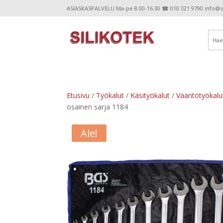
ASIASKASPALVELU Ma-pe 8.00-16.30 ☎ 010 321 9790 info@sil
Etusivu
/
Työkalut
/
Käsityökalut
/
Vääntötyökalu
osainen sarja 1184
Ale!