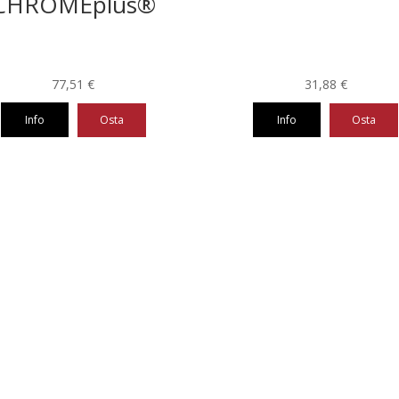
CHROMEplus®
77,51
€
31,88
€
Info
Osta
Info
Osta