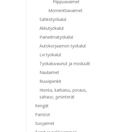
Piippuavaimet
Momenttiavaimet
Sähkötyökalut
Akkutyökalut
Paineilmatyökalut
Autokorjaamon työkalut
Lvi työkalut
Työkaluvaunut ja moduulit
Naulaimet
Ruuvipenkit
Hionta, katkaisu, poraus,
sahaus, jyrsinterät
Kengät
Paristot
Suojaimet