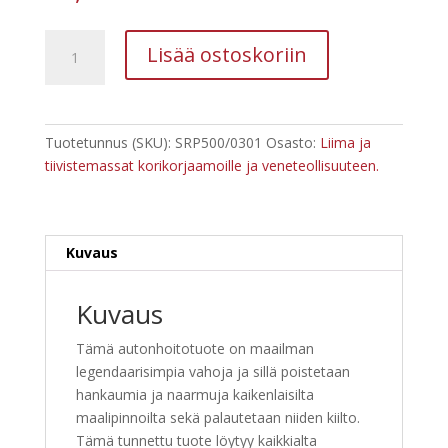
Autoglym
Lisää ostoskoriin
super
resin
polish
autovaha
Tuotetunnus (SKU):
SRP500/0301
Osasto:
Liima ja
määrä
tiivistemassat korikorjaamoille ja veneteollisuuteen.
Kuvaus
Kuvaus
Tämä autonhoitotuote on maailman
legendaarisimpia vahoja ja sillä poistetaan
hankaumia ja naarmuja kaikenlaisilta
maalipinnoilta sekä palautetaan niiden kiilto.
Tämä tunnettu tuote löytyy kaikkialta