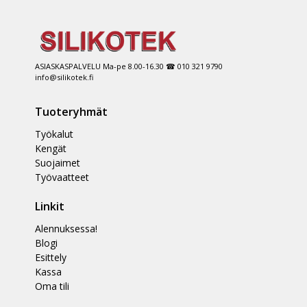
ASIASKASPALVELU Ma-pe 8.00-16.30 ☎ 010 321 9790
info@silikotek.fi
Tuoteryhmät
Työkalut
Kengät
Suojaimet
Työvaatteet
Linkit
Alennuksessa!
Blogi
Esittely
Kassa
Oma tili