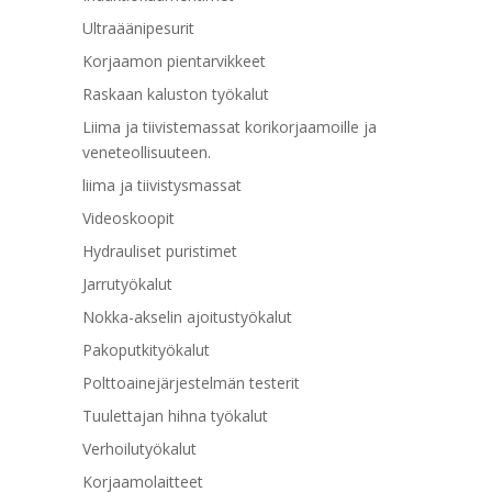
Ultraäänipesurit
Korjaamon pientarvikkeet
Raskaan kaluston työkalut
Liima ja tiivistemassat korikorjaamoille ja
veneteollisuuteen.
liima ja tiivistysmassat
Videoskoopit
Hydrauliset puristimet
Jarrutyökalut
Nokka-akselin ajoitustyökalut
Pakoputkityökalut
Polttoainejärjestelmän testerit
Tuulettajan hihna työkalut
Verhoilutyökalut
Korjaamolaitteet