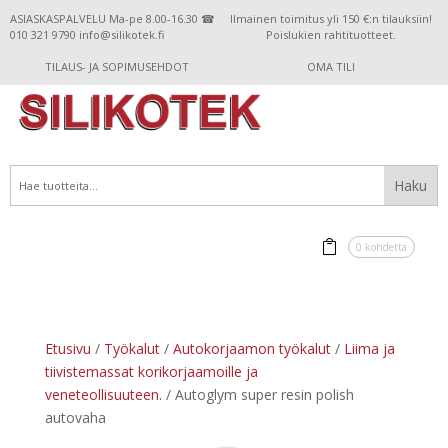
ASIASKASPALVELU Ma-pe 8.00-16.30 ☎
Ilmainen toimitus yli 150 €:n tilauksiin!
010 321 9790 info@silikotek.fi
Poislukien rahtituotteet.
TILAUS- JA SOPIMUSEHDOT
OMA TILI
0 kohdetta
Etusivu
/
Työkalut
/
Autokorjaamon työkalut
/
Liima ja
tiivistemassat korikorjaamoille ja
veneteollisuuteen.
/ Autoglym super resin polish
autovaha