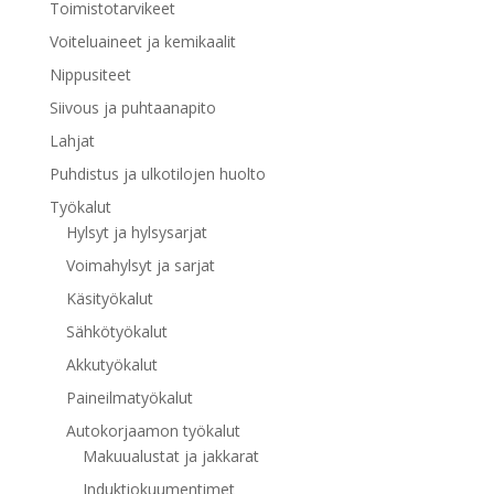
Toimistotarvikeet
Voiteluaineet ja kemikaalit
Nippusiteet
Siivous ja puhtaanapito
Lahjat
Puhdistus ja ulkotilojen huolto
Työkalut
Hylsyt ja hylsysarjat
Voimahylsyt ja sarjat
Käsityökalut
Sähkötyökalut
Akkutyökalut
Paineilmatyökalut
Autokorjaamon työkalut
Makuualustat ja jakkarat
Induktiokuumentimet