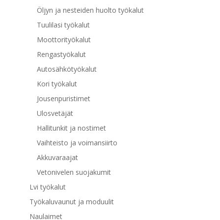
Öljyn ja nesteiden huolto työkalut
Tuulilasi työkalut
Moottorityökalut
Rengastyökalut
Autosähkötyökalut
Kori työkalut
Jousenpuristimet
Ulosvetäjät
Hallitunkit ja nostimet
Vaihteisto ja voimansiirto
Akkuvaraajat
Vetonivelen suojakumit
Lvi työkalut
Työkaluvaunut ja moduulit
Naulaimet