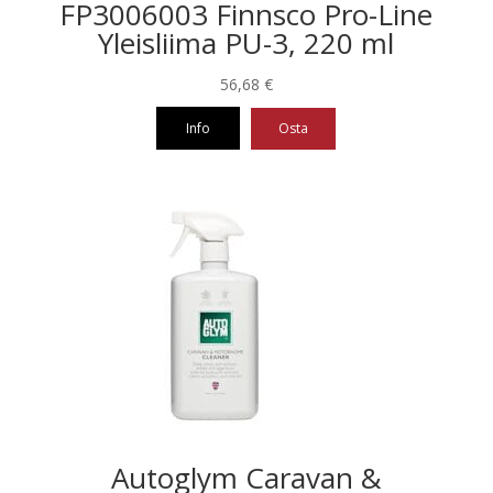
FP3006003 Finnsco Pro-Line
Yleisliima PU-3, 220 ml
56,68
€
Info
Osta
Autoglym Caravan &