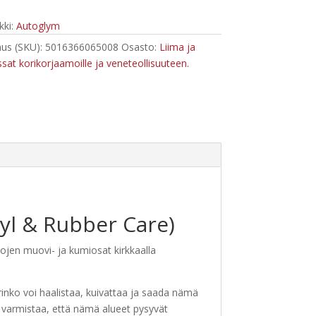
ki:
Autoglym
us (SKU):
5016366065008
Osasto:
Liima ja
ssat korikorjaamoille ja veneteollisuuteen.
nyl & Rubber Care)
lojen muovi- ja kumiosat kirkkaalla
rinko voi haalistaa, kuivattaa ja saada nämä
e varmistaa, että nämä alueet pysyvät