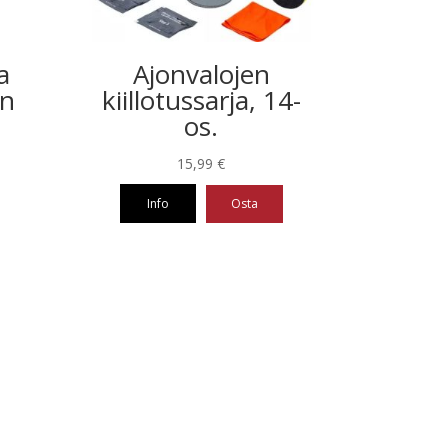
a
Ajonvalojen
on
kiillotussarja, 14-
os.
15,99
€
Info
Osta