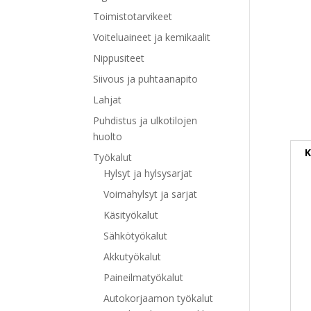
Toimistotarvikeet
Voiteluaineet ja kemikaalit
Nippusiteet
Siivous ja puhtaanapito
Lahjat
Puhdistus ja ulkotilojen
huolto
K
Työkalut
Hylsyt ja hylsysarjat
Voimahylsyt ja sarjat
Käsityökalut
Sähkötyökalut
Akkutyökalut
Paineilmatyökalut
Autokorjaamon työkalut