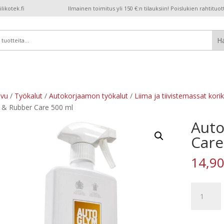
ikotek.fi
Ilmainen toimitus yli 150 €:n tilauksiin! Poislukien rahtituot
ivu
/
Työkalut
/
Autokorjaamon työkalut
/
Liima ja tiivistemassat kori
l & Rubber Care 500 ml
Auto
Care
14,9
Autoglym
Vinyl
&
Rubber