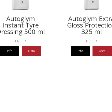
Autoglym
Autoglym Extr
Instant Tyre
Gloss Protecti
ressing 500 ml
325 ml
14,90
€
19,90
€
Info
Osta
Info
Osta