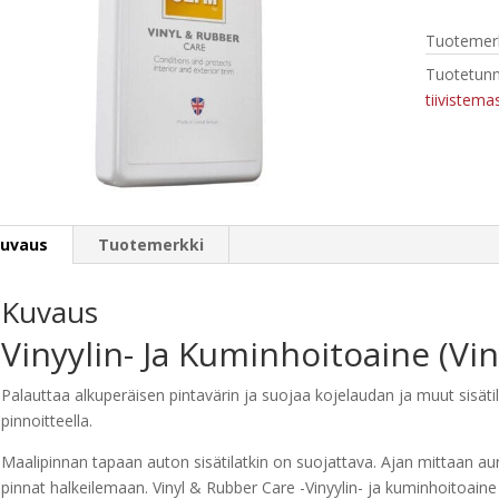
Care
Tuotemerk
500
ml
Tuotetunn
määrä
tiivistema
uvaus
Tuotemerkki
Kuvaus
Vinyylin- Ja Kuminhoitoaine (Vi
Palauttaa alkuperäisen pintavärin ja suojaa kojelaudan ja muut sisäti
pinnoitteella.
Maalipinnan tapaan auton sisätilatkin on suojattava. Ajan mittaan au
pinnat halkeilemaan. Vinyl & Rubber Care -Vinyylin- ja kuminhoitoain