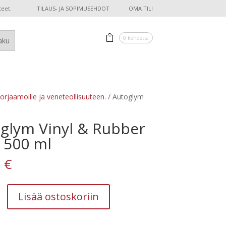
teet.
TILAUS- JA SOPIMUSEHDOT
OMA TILI
0 kohdetta
korjaamoille ja veneteollisuuteen.
/ Autoglym
glym Vinyl & Rubber
 500 ml
0
€
Lisää ostoskoriin