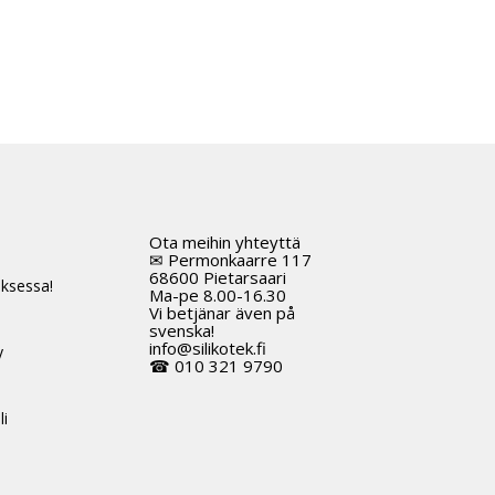
Ota meihin yhteyttä
t
✉ Permonkaarre 117
68600 Pietarsaari
ksessa!
Ma-pe 8.00-16.30
Vi betjänar även på
svenska!
info@silikotek.fi
y
☎ 010 321 9790
li