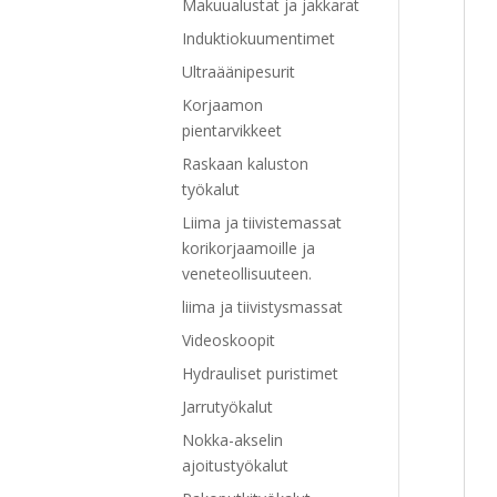
Makuualustat ja jakkarat
Induktiokuumentimet
Ultraäänipesurit
Korjaamon
pientarvikkeet
Raskaan kaluston
työkalut
Liima ja tiivistemassat
korikorjaamoille ja
veneteollisuuteen.
liima ja tiivistysmassat
Videoskoopit
Hydrauliset puristimet
Jarrutyökalut
Nokka-akselin
ajoitustyökalut