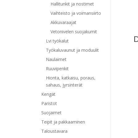
Hallitunkit ja nostimet
Vaihteisto ja voimansiirto
Akkuvaraajat
Vetonivelen suojakumit
D
Lvi työkalut
Työkaluvaunut ja moduulit
Naulaimet
Ruuvipenkit
Hionta, katkaisu, poraus,
sahaus, jyrsinterät
Kengät
Paristot
Suojaimet
Teipit ja pakkaaminen
Taloustavara