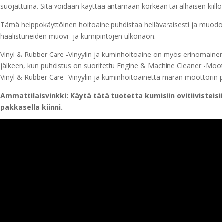
suojattuina. Sitä voidaan käyttää antamaan korkean tai alhaisen kiill
Tämä helppokäyttöinen hoitoaine puhdistaa hellävaraisesti ja muodo
haalistuneiden muovi- ja kumipintojen ulkonäön.
Vinyl & Rubber Care -Vinyylin ja kuminhoitoaine on myös erinomain
jälkeen, kun puhdistus on suoritettu Engine & Machine Cleaner -Moott
Vinyl & Rubber Care -Vinyylin ja kuminhoitoainetta märän moottorin p
Ammattilaisvinkki: Käytä tätä tuotetta kumisiin ovitiivisteisiin
pakkasella kiinni.