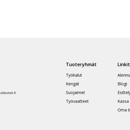
Tuoteryhmät
Linki
Työkalut
Alennu
Kengät
Blogi
Suojaimet
Esittel
likotek.fi
Työvaatteet
Kassa
Oma ti