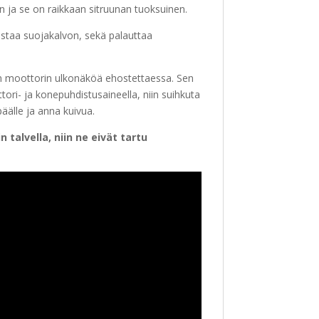
on ja se on raikkaan sitruunan tuoksuinen.
staa suojakalvon, sekä palauttaa
en moottorin ulkonäköä ehostettaessa. Sen
ori- ja konepuhdistusaineella, niin suihkuta
äälle ja anna kuivua.
 talvella, niin ne eivät tartu