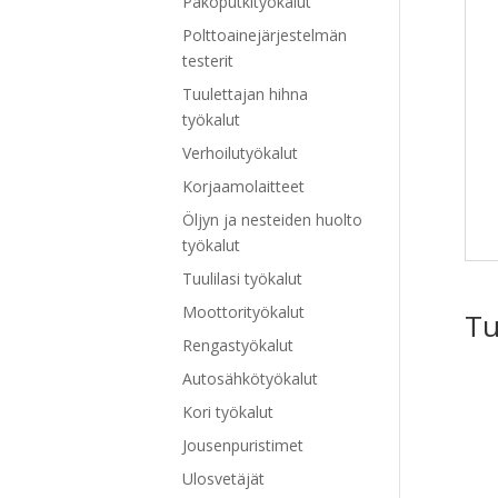
Pakoputkityökalut
Polttoainejärjestelmän
testerit
Tuulettajan hihna
työkalut
Verhoilutyökalut
Korjaamolaitteet
Öljyn ja nesteiden huolto
työkalut
Tuulilasi työkalut
Moottorityökalut
Tu
Rengastyökalut
Autosähkötyökalut
Kori työkalut
Jousenpuristimet
Ulosvetäjät