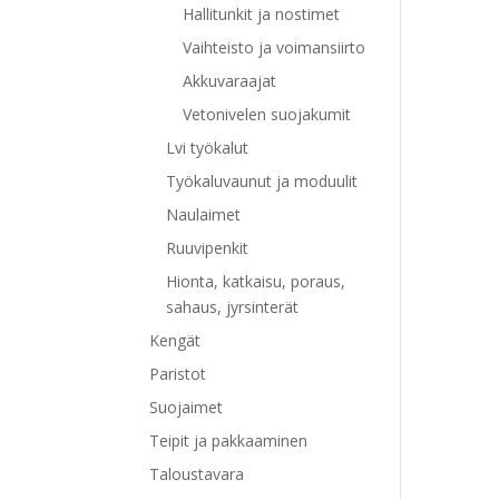
Hallitunkit ja nostimet
Vaihteisto ja voimansiirto
Akkuvaraajat
Vetonivelen suojakumit
Lvi työkalut
Työkaluvaunut ja moduulit
Naulaimet
Ruuvipenkit
Hionta, katkaisu, poraus,
sahaus, jyrsinterät
Kengät
Paristot
Suojaimet
Teipit ja pakkaaminen
Taloustavara