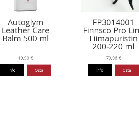
Autoglym
FP3014001
Leather Care
Finnsco Pro-Li
Balm 500 ml
Liimapuristin
200-220 ml
19,90
€
79,96
€
Info
Osta
Info
Osta