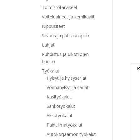
Toimistotarvikeet
Voiteluaineet ja kemikaalit
Nippusiteet
Siivous ja puhtaanapito
Lahjat
Puhdistus ja ulkotilojen
huolto
K
Työkalut
Hylsyt ja hylsysarjat
Voimahylsyt ja sarjat
Käsityökalut
Sähkötyökalut
Akkutyökalut
Paineilmatyökalut
Autokorjaamon työkalut