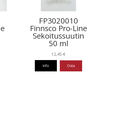
FP3020010
ne
Finnsco Pro-Line
Sekoitussuutin
50 ml
12,45
€
Info
Osta