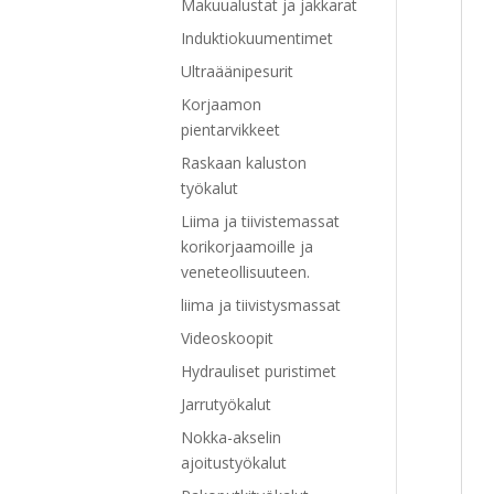
Makuualustat ja jakkarat
Induktiokuumentimet
Ultraäänipesurit
Korjaamon
pientarvikkeet
Raskaan kaluston
työkalut
Liima ja tiivistemassat
korikorjaamoille ja
veneteollisuuteen.
liima ja tiivistysmassat
Videoskoopit
Hydrauliset puristimet
Jarrutyökalut
Nokka-akselin
ajoitustyökalut