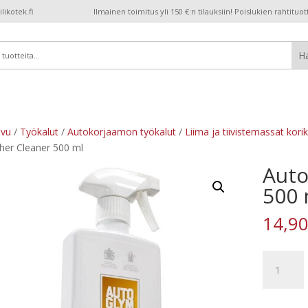
ikotek.fi
Ilmainen toimitus yli 150 €:n tilauksiin! Poislukien rahtituot
ivu
/
Työkalut
/
Autokorjaamon työkalut
/
Liima ja tiivistemassat kori
her Cleaner 500 ml
Auto
500 
14,9
Autoglym
Leather
Cleaner
500