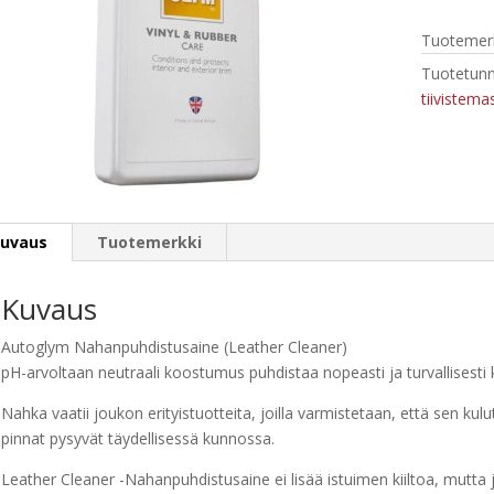
ml
Tuotemerk
määrä
Tuotetunn
tiivistema
uvaus
Tuotemerkki
Kuvaus
Autoglym Nahanpuhdistusaine (Leather Cleaner)
pH-arvoltaan neutraali koostumus puhdistaa nopeasti ja turvallisesti
Nahka vaatii joukon erityistuotteita, joilla varmistetaan, että sen kul
pinnat pysyvät täydellisessä kunnossa.
Leather Cleaner -Nahanpuhdistusaine ei lisää istuimen kiiltoa, mutta j