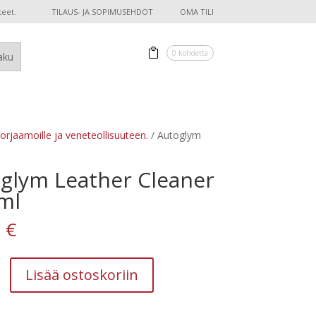
teet.
TILAUS- JA SOPIMUSEHDOT
OMA TILI
0 kohdetta
korjaamoille ja veneteollisuuteen.
/ Autoglym
glym Leather Cleaner
ml
0
€
Lisää ostoskoriin