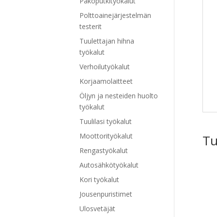
Pakoputkityökalut
Polttoainejärjestelmän
testerit
Tuulettajan hihna
työkalut
Verhoilutyökalut
Korjaamolaitteet
Öljyn ja nesteiden huolto
työkalut
Tuulilasi työkalut
Moottorityökalut
Tu
Rengastyökalut
Autosähkötyökalut
Kori työkalut
Jousenpuristimet
Ulosvetäjät