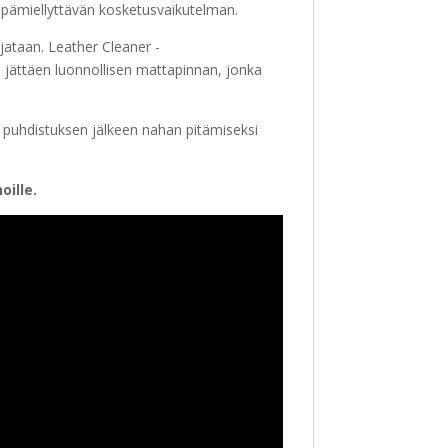
in epämiellyttävän kosketusvaikutelman.
jataan. Leather Cleaner -
 jättäen luonnollisen mattapinnan, jonka
puhdistuksen jälkeen nahan pitämiseksi
ille.