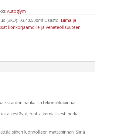
ki:
Autoglym
us (SKU):
03.40.500ml
Osasto:
Liima ja
ssat korikorjaamoille ja veneteollisuuteen.
 kaikki auton nahka- ja tekonahkapinnat
utusta kestävät, mutta kemiallisesti herkät
ättää siihen luonnollisen mattapinnan. Siinä