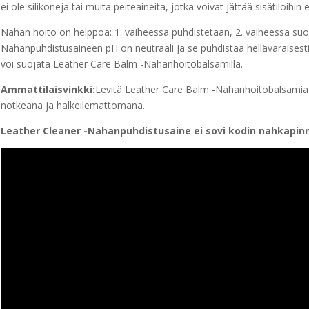
ei ole silikoneja tai muita peiteaineita, jotka voivat jättää sisätiloih
Nahan hoito on helppoa: 1. vaiheessa puhdistetaan, 2. vaiheessa suo
Nahanpuhdistusaineen pH on neutraali ja se puhdistaa hellävaraisesti
voi suojata Leather Care Balm -Nahanhoitobalsamilla.
Ammattilaisvinkki:
Levitä Leather Care Balm -Nahanhoitobalsamia 
notkeana ja halkeilemattomana.
Leather Cleaner -Nahanpuhdistusaine ei sovi kodin nahkapinno