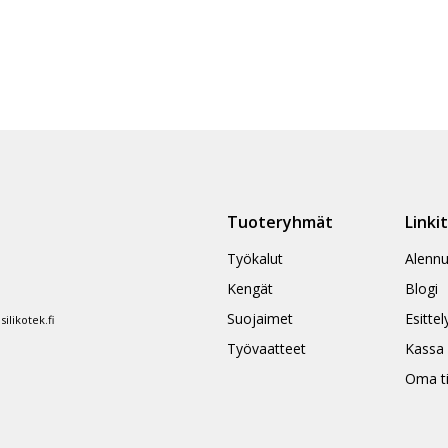
Tuoteryhmät
Linki
Työkalut
Alennu
Kengät
Blogi
Suojaimet
Esittel
likotek.fi
Työvaatteet
Kassa
Oma ti