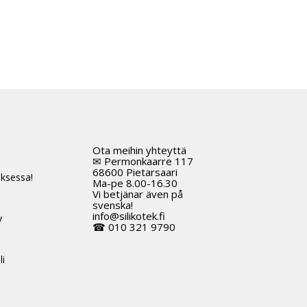
Ota meihin yhteyttä
t
✉ Permonkaarre 117
68600 Pietarsaari
ksessa!
Ma-pe 8.00-16.30
Vi betjänar även på
svenska!
info@silikotek.fi
y
☎ 010 321 9790
li