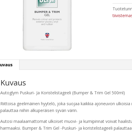
Gel
Tuotetunn
500ml
tiivistema
määrä
uvaus
Kuvaus
Autoglym Puskuri- Ja Koristelistageeli (Bumper & Trim Gel 500ml)
Riittoisa geelimäinen hyytelö, joka suojaa kaikkia ajoneuvon ulkois
palauttaa niihin alkuperäisen syvän värin.
Autosi maalaamattomat ulkoiset muovi- ja kumipinnat voivat haalis
harmaaksi. Bumper & Trim Gel -Puskuri- ja koristelistageeli palauttaa n