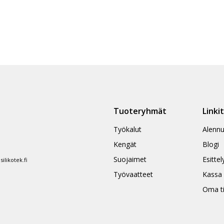
Tuoteryhmät
Linki
Työkalut
Alennu
Kengät
Blogi
Suojaimet
Esittel
likotek.fi
Työvaatteet
Kassa
Oma ti