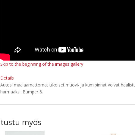
Skip to the beginning of the images gallery
Details
Autosi maalaamattomat ulkoiset muovi- ja kumipinnat voivat haalis
harmaaksi. Bumper &
tustu myös