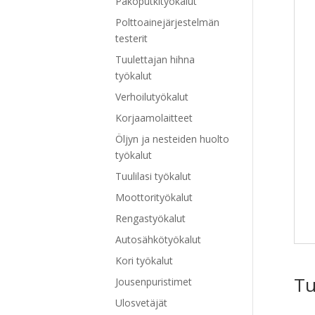
Pakoputkityökalut
Polttoainejärjestelmän
testerit
Tuulettajan hihna
työkalut
Verhoilutyökalut
Korjaamolaitteet
Öljyn ja nesteiden huolto
työkalut
Tuulilasi työkalut
Moottorityökalut
Rengastyökalut
Autosähkötyökalut
Kori työkalut
Tu
Jousenpuristimet
Ulosvetäjät