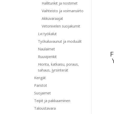
Hallitunkit ja nostimet
Vaihteisto ja voimansiirto
Akkuvaraajat
Vetonivelen suojakumit
Lvi työkalut
Työkaluvaunut ja moduulit
Naulaimet
F
Ruuvipenkit
Hionta, katkaisu, poraus,
sahaus, jyrsinterät
Kengät
Paristot
Suojaimet
Teipit ja pakkaaminen
Taloustavara