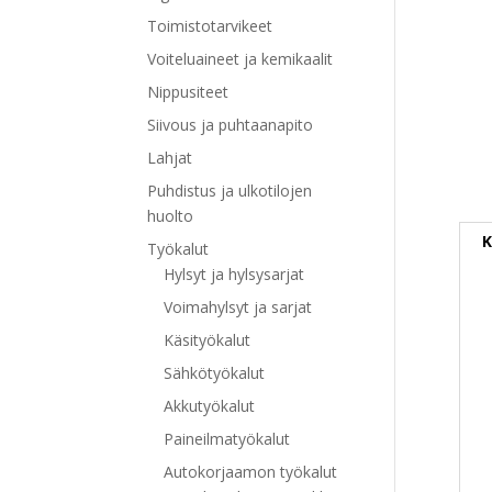
Toimistotarvikeet
Voiteluaineet ja kemikaalit
Nippusiteet
Siivous ja puhtaanapito
Lahjat
Puhdistus ja ulkotilojen
huolto
K
Työkalut
Hylsyt ja hylsysarjat
Voimahylsyt ja sarjat
Käsityökalut
Sähkötyökalut
Akkutyökalut
Paineilmatyökalut
Autokorjaamon työkalut