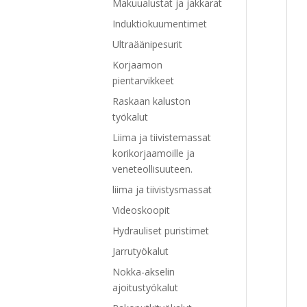
Makuualustat ja jakkarat
Induktiokuumentimet
Ultraäänipesurit
Korjaamon
pientarvikkeet
Raskaan kaluston
työkalut
Liima ja tiivistemassat
korikorjaamoille ja
veneteollisuuteen.
liima ja tiivistysmassat
Videoskoopit
Hydrauliset puristimet
Jarrutyökalut
Nokka-akselin
ajoitustyökalut