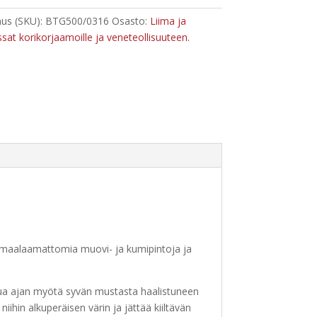
us (SKU):
BTG500/0316
Osasto:
Liima ja
ssat korikorjaamoille ja veneteollisuuteen.
ia maalaamattomia muovi- ja kumipintoja ja
tua ajan myötä syvän mustasta haalistuneen
iihin alkuperäisen värin ja jättää kiiltävän