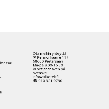
Ota meihin yhteyttä
t
✉ Permonkaarre 117
68600 Pietarsaari
ksessa!
Ma-pe 8.00-16.30
Vi betjänar även på
svenska!
info@silikotek.fi
y
☎ 010 321 9790
li