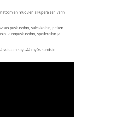
laamattomien muovien alkuperäisen värin
siin puskureihin, säleikköihin, peilien
ihin, kumipuskureihin, spoilereihin ja
liä voidaan käyttää myös kumisiin