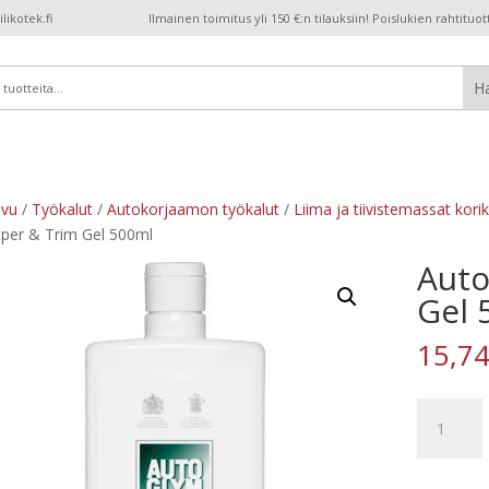
ikotek.fi
Ilmainen toimitus yli 150 €:n tilauksiin! Poislukien rahtituot
ivu
/
Työkalut
/
Autokorjaamon työkalut
/
Liima ja tiivistemassat kori
er & Trim Gel 500ml
Auto
Gel 
15,7
Autoglym
Bumper
&
Trim