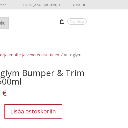
teet.
TILAUS- JA SOPIMUSEHDOT
OMA TILI
0 kohdetta
korjaamoille ja veneteollisuuteen.
/ Autoglym
glym Bumper & Trim
500ml
4
€
Lisää ostoskoriin