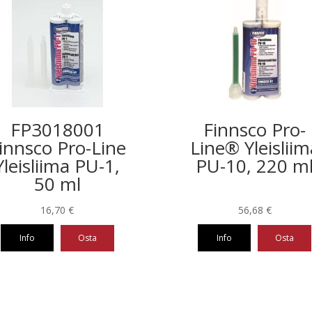
FP3018001
Finnsco Pro-
innsco Pro-Line
Line® Yleisliim
Yleisliima PU-1,
PU-10, 220 m
50 ml
16,70
€
56,68
€
Info
Osta
Info
Osta