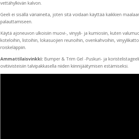
vettähylkivän kalvon.
Geeli ei sisällä väriaineita, joten sitä voidaan käyttää kaikkien maa
palauttamiseen.
Käytä ajoneuvon ulkoisiin muovi-, vinyyli- ja kumiosiin, kuten valumuovi
koteloihin, listoihin, lokasuojien reunoihin, ovenkahvoihin, vinyylikatto
roiskeläppiin.
Ammattilaisvinkki:
Bumper & Trim Gel -Puskuri- ja koristelistagee
ovitiivisteisiin talvipakkasella niiden kiinnijäätymisen estämiseksi.