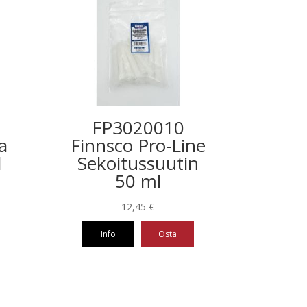
FP3020010
a
Finnsco Pro-Line
l
Sekoitussuutin
50 ml
12,45
€
Info
Osta