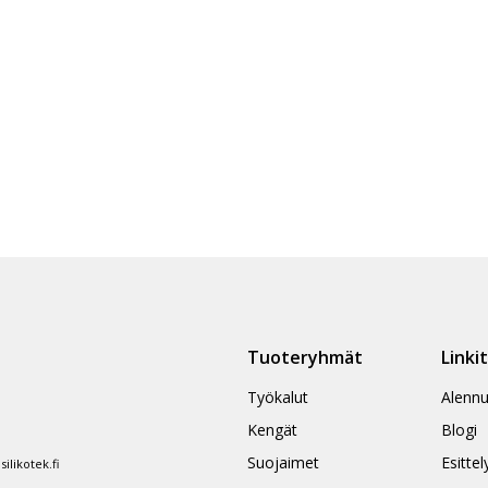
Tuoteryhmät
Linki
Työkalut
Alennu
Kengät
Blogi
Suojaimet
Esittel
likotek.fi