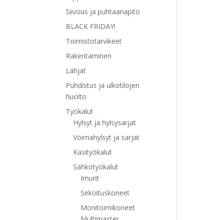
Siivous ja puhtaanapito
BLACK FRIDAY!
Toimistotarvikeet
Rakentaminen
Lahjat
Puhdistus ja ulkotilojen
huolto
Työkalut
Hylsyt ja hylsysarjat
Voimahylsyt ja sarjat
Käsityökalut
Sähkötyökalut
Imurit
Sekoituskoneet
Monitoimikoneet
Multimaster