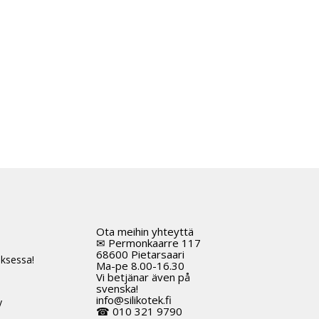
Ota meihin yhteyttä
t
✉ Permonkaarre 117
68600 Pietarsaari
ksessa!
Ma-pe 8.00-16.30
Vi betjänar även på
svenska!
info@silikotek.fi
y
☎ 010 321 9790