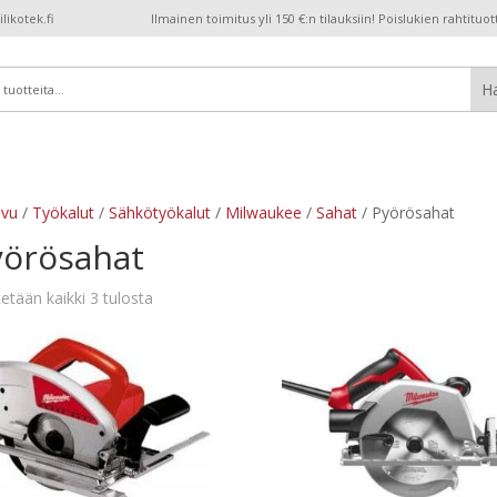
ikotek.fi
Ilmainen toimitus yli 150 €:n tilauksiin! Poislukien rahtituot
ivu
/
Työkalut
/
Sähkötyökalut
/
Milwaukee
/
Sahat
/ Pyörösahat
yörösahat
etään kaikki 3 tulosta