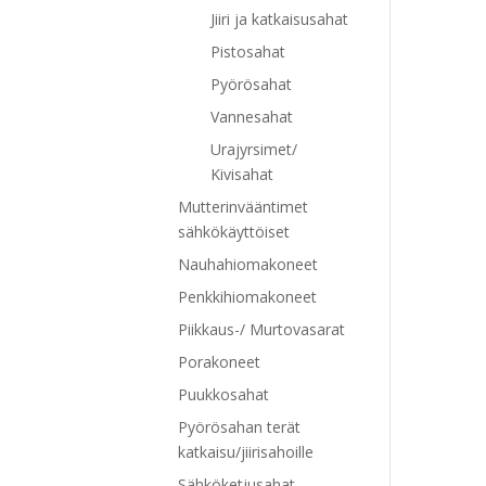
Jiiri ja katkaisusahat
Pistosahat
Pyörösahat
Vannesahat
Urajyrsimet/
Kivisahat
Mutterinvääntimet
sähkökäyttöiset
Nauhahiomakoneet
Penkkihiomakoneet
Piikkaus-/ Murtovasarat
Porakoneet
Puukkosahat
Pyörösahan terät
katkaisu/jiirisahoille
Sähköketjusahat