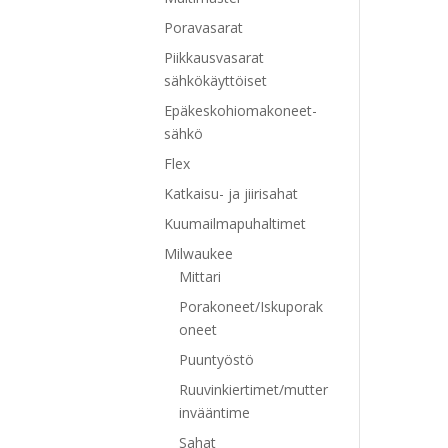
Poravasarat
Piikkausvasarat
sähkökäyttöiset
Epäkeskohiomakoneet-
sähkö
Flex
Katkaisu- ja jiirisahat
Kuumailmapuhaltimet
Milwaukee
Mittari
Porakoneet/Iskuporak
oneet
Puuntyöstö
Ruuvinkiertimet/mutter
invääntime
Sahat