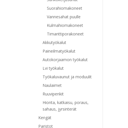
Suorahiomakoneet
Vannesahat puulle
Kulmahiomakoneet
Timanttiporakoneet
Akkutyökalut
Paineilmatyökalut
Autokorjaamon työkalut
Lvi työkalut
Työkaluvaunut ja moduulit
Naulaimet
Ruuvipenkit
Hionta, katkaisu, poraus,
sahaus, jyrsinterät
Kengät
Paristot