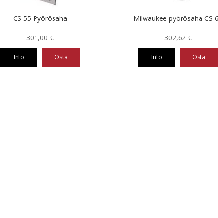
CS 55 Pyörösaha
Milwaukee pyörösaha CS 
301,00
€
302,62
€
Info
Osta
Info
Osta