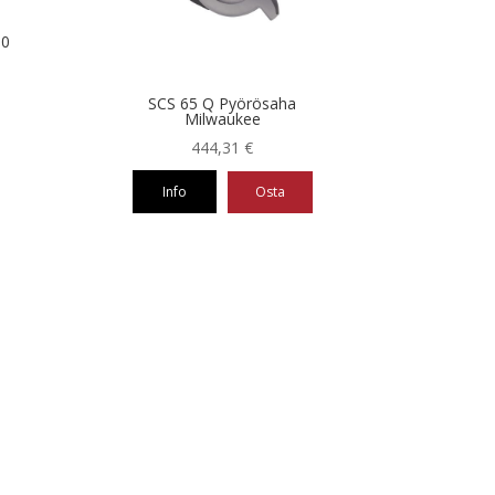
60
SCS 65 Q Pyörösaha
Milwaukee
444,31
€
Info
Osta