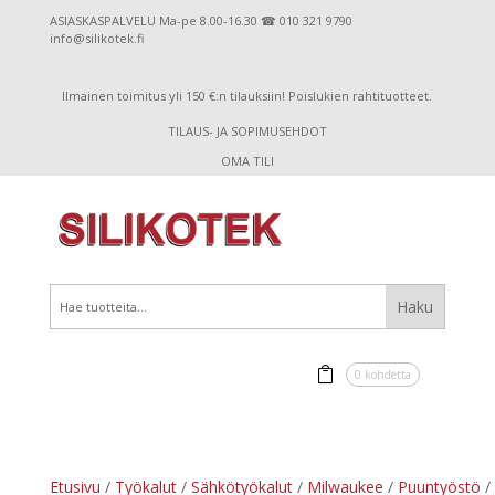
ASIASKASPALVELU Ma-pe 8.00-16.30 ☎ 010 321 9790
info@silikotek.fi
Ilmainen toimitus yli 150 €:n tilauksiin! Poislukien rahtituotteet.
TILAUS- JA SOPIMUSEHDOT
OMA TILI
0 kohdetta
Etusivu
/
Työkalut
/
Sähkötyökalut
/
Milwaukee
/
Puuntyöstö
/ 