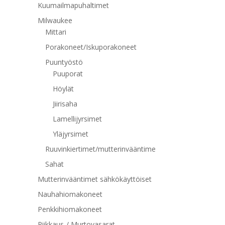
Kuumailmapuhaltimet
Milwaukee
Mittari
Porakoneet/Iskuporakoneet
Puuntyöstö
Puuporat
Höylät
Jiirisaha
Lamellijyrsimet
Yläjyrsimet
Ruuvinkiertimet/mutterinvääntime
Sahat
Mutterinvääntimet sähkökäyttöiset
Nauhahiomakoneet
Penkkihiomakoneet
Piikkaus-/ Murtovasarat