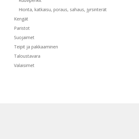
Ruuvipenkit
Hionta, katkaisu, poraus, sahaus, jyrsinterät
Kengät
Paristot
Suojaimet
Teipit ja pakkaaminen
Taloustavara
Valaisimet