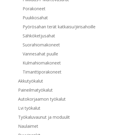
Porakoneet
Puukkosahat
Pyörösahan terät katkaisu/jiirisahoille
Sähköketjusahat
Suorahiomakoneet
Vannesahat puulle
Kulmahiomakoneet
Timanttiporakoneet
Akkutyökalut
Paineilmatyökalut
Autokorjaamon työkalut
Lvi työkalut
Työkaluvaunut ja moduulit
Naulaimet