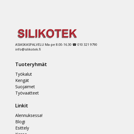
ASIASKASPALVELU Ma-pe 8.00-16.30 ☎ 010 321 9790
info@silikotek.fi
Tuoteryhmät
Työkalut
Kengät
Suojaimet
Työvaatteet
Linkit
Alennuksessa!
Blogi
Esittely