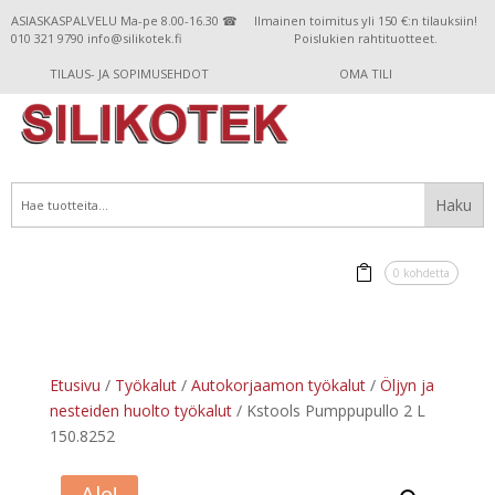
ASIASKASPALVELU Ma-pe 8.00-16.30 ☎
Ilmainen toimitus yli 150 €:n tilauksiin!
010 321 9790 info@silikotek.fi
Poislukien rahtituotteet.
TILAUS- JA SOPIMUSEHDOT
OMA TILI
0 kohdetta
Etusivu
/
Työkalut
/
Autokorjaamon työkalut
/
Öljyn ja
nesteiden huolto työkalut
/ Kstools Pumppupullo 2 L
150.8252
Ale!