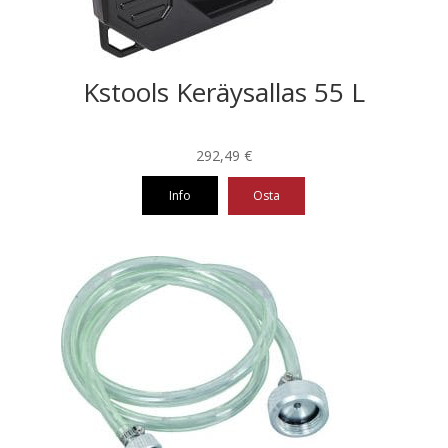
Kstools Keräysallas 55 L
292,49
€
Info
Osta