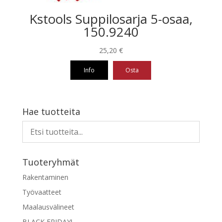
Kstools Suppilosarja 5-osaa,
150.9240
25,20
€
Info
Osta
Hae tuotteita
Tuoteryhmät
Rakentaminen
Työvaatteet
Maalausvälineet
BLACK FRIDAY!