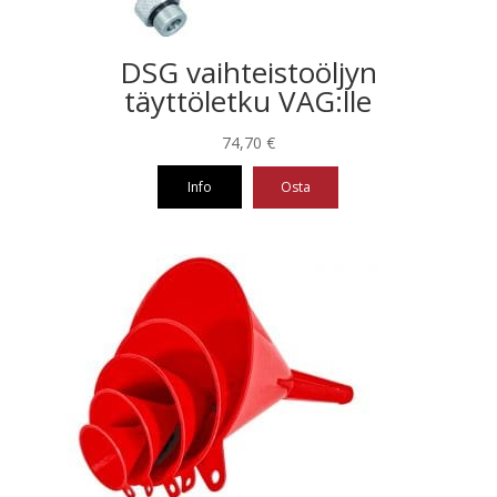
DSG vaihteistoöljyn
täyttöletku VAG:lle
74,70
€
Info
Osta