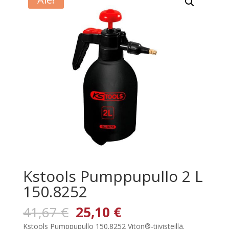
Kstools Pumppupullo 2 L
150.8252
Alkuperäinen
Nykyinen
41,67
€
25,10
€
hinta
hinta
Kstools Pumppupullo 150.8252 Viton®-tiivisteillä.