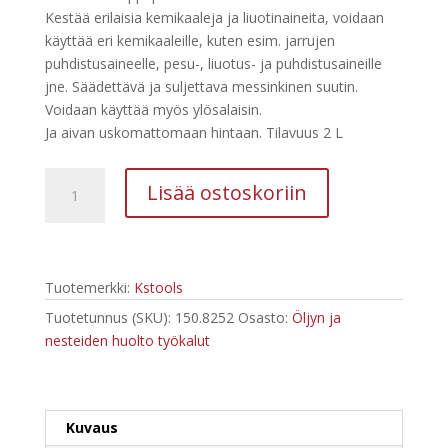
oli:
on:
Kestää erilaisia kemikaaleja ja liuotinaineita, voidaan
41,67 €.
25,10 €.
käyttää eri kemikaaleille, kuten esim. jarrujen
puhdistusaineelle, pesu-, liuotus- ja puhdistusaineille
jne. Säädettävä ja suljettava messinkinen suutin.
Voidaan käyttää myös ylösalaisin.
Ja aivan uskomattomaan hintaan. Tilavuus 2 L
Kstools
Lisää ostoskoriin
Pumppupullo
2
L
150.8252
Tuotemerkki:
Kstools
määrä
Tuotetunnus (SKU):
150.8252
Osasto:
Öljyn ja
nesteiden huolto työkalut
Kuvaus