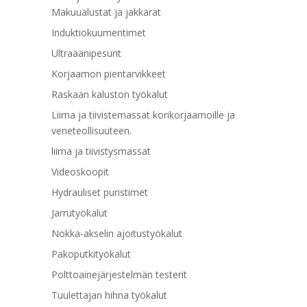
Makuualustat ja jakkarat
Induktiokuumentimet
Ultraäänipesurit
Korjaamon pientarvikkeet
Raskaan kaluston työkalut
Liima ja tiivistemassat korikorjaamoille ja
veneteollisuuteen.
liima ja tiivistysmassat
Videoskoopit
Hydrauliset puristimet
Jarrutyökalut
Nokka-akselin ajoitustyökalut
Pakoputkityökalut
Polttoainejärjestelmän testerit
Tuulettajan hihna työkalut