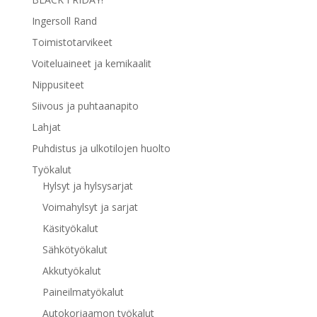
Ingersoll Rand
Toimistotarvikeet
Voiteluaineet ja kemikaalit
Nippusiteet
Siivous ja puhtaanapito
Lahjat
Puhdistus ja ulkotilojen huolto
Työkalut
Hylsyt ja hylsysarjat
Voimahylsyt ja sarjat
Käsityökalut
Sähkötyökalut
Akkutyökalut
Paineilmatyökalut
Autokorjaamon työkalut