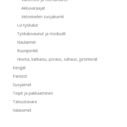
Akkuvaraajat
Vetonivelen suojakumit
Lvi työkalut
Työkaluvaunut ja moduulit
Naulaimet
Ruuvipenkit
Hionta, katkaisu, poraus, sahaus, jyrsinterät
Kengät
Paristot
Suojaimet
Teipit ja pakkaaminen
Taloustavara
Valaisimet