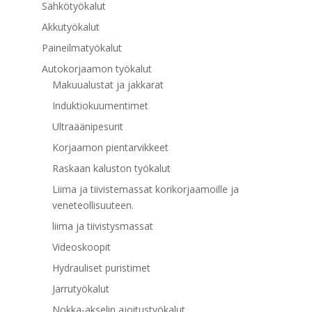
Sähkötyökalut
Akkutyökalut
Paineilmatyökalut
Autokorjaamon työkalut
Makuualustat ja jakkarat
Induktiokuumentimet
Ultraäänipesurit
Korjaamon pientarvikkeet
Raskaan kaluston työkalut
Liima ja tiivistemassat korikorjaamoille ja
veneteollisuuteen.
liima ja tiivistysmassat
Videoskoopit
Hydrauliset puristimet
Jarrutyökalut
Nokka-akselin ajoitustyökalut