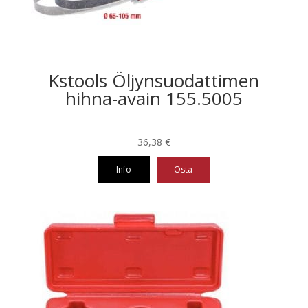
Kstools Öljynsuodattimen
hihna-avain 155.5005
36,38
€
Info
Osta