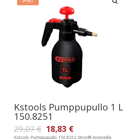
Kstools Pumppupullo 1 L
150.8251
Alkuperäinen
Nykyinen
29,07
€
18,83
€
hinta
hinta
Kstools Pumppupullo 150.8252 Viton®-tiivisteillä.