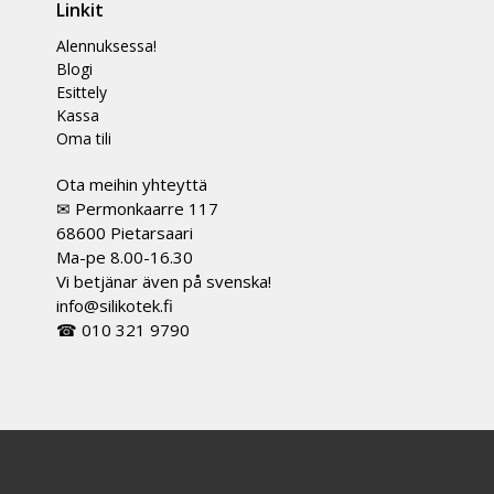
Linkit
Alennuksessa!
Blogi
Esittely
Kassa
Oma tili
Ota meihin yhteyttä
✉ Permonkaarre 117
68600 Pietarsaari
Ma-pe 8.00-16.30
Vi betjänar även på svenska!
info@silikotek.fi
☎ 010 321 9790