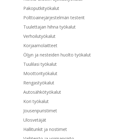
Pakoputkityökalut
Polttoainejärjestelmän testerit
Tuulettajan hihna työkalut
Verhoilutyökalut
Korjaamolaitteet
Öljyn ja nesteiden huolto työkalut
Tuulilasi työkalut
Moottorityökalut
Rengastyökalut
Autosähkötyökalut
Kori työkalut
Jousenpuristimet
Ulosvetäjät
Hallitunkit ja nostimet
Vaihteisto ja voimansiirto