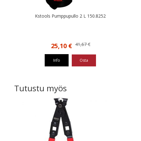
Kstools Pumppupullo 2 L 150.8252
Alkuperäinen
Nykyinen
41,67
€
25,10
€
hinta
hinta
oli:
on:
Info
Osta
41,67 €.
25,10 €.
Tutustu myös