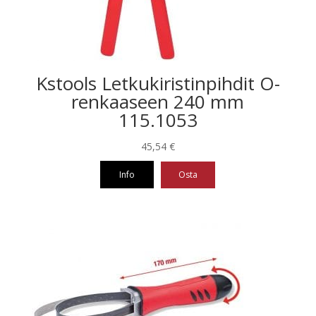
Kstools Letkukiristinpihdit O-
renkaaseen 240 mm
115.1053
45,54
€
Info
Osta