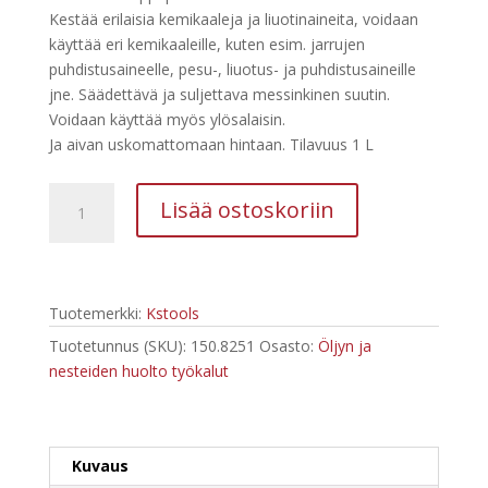
oli:
on:
Kestää erilaisia kemikaaleja ja liuotinaineita, voidaan
29,07 €.
18,83 €.
käyttää eri kemikaaleille, kuten esim. jarrujen
puhdistusaineelle, pesu-, liuotus- ja puhdistusaineille
jne. Säädettävä ja suljettava messinkinen suutin.
Voidaan käyttää myös ylösalaisin.
Ja aivan uskomattomaan hintaan. Tilavuus 1 L
Kstools
Lisää ostoskoriin
Pumppupullo
1
L
150.8251
Tuotemerkki:
Kstools
määrä
Tuotetunnus (SKU):
150.8251
Osasto:
Öljyn ja
nesteiden huolto työkalut
Kuvaus