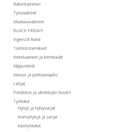
Rakentaminen
Työvaatteet
Maalausvälineet
BLACK FRIDAY!
Ingersoll Rand
Toimistotarvikeet
Voiteluaineet ja kemikaalit
Nippusiteet
Siivous ja puhtaanapito
Lahjat
Puhdistus ja ulkotilojen huolto
Työkalut
Hylsyt ja hylsysarjat
Voimahylsyt ja sarjat
Käsityökalut