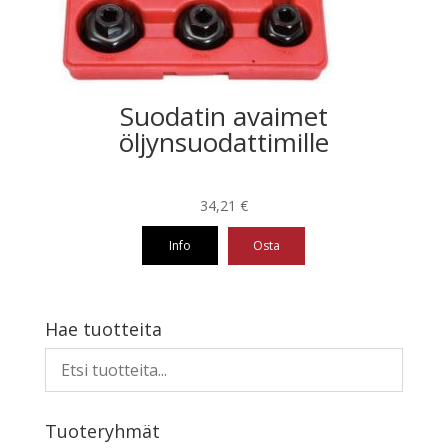
Suodatin avaimet
öljynsuodattimille
34,21
€
Info
Osta
Hae tuotteita
Tuoteryhmät