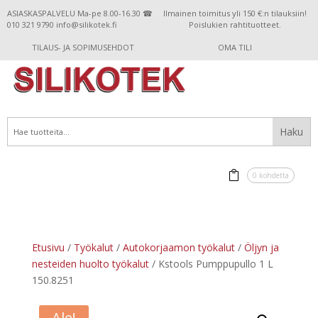
ASIASKASPALVELU Ma-pe 8.00-16.30 ☎
Ilmainen toimitus yli 150 €:n tilauksiin!
010 321 9790 info@silikotek.fi
Poislukien rahtituotteet.
TILAUS- JA SOPIMUSEHDOT
OMA TILI
0 kohdetta
Etusivu
/
Työkalut
/
Autokorjaamon työkalut
/
Öljyn ja
nesteiden huolto työkalut
/ Kstools Pumppupullo 1 L
150.8251
Ale!