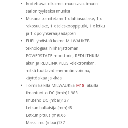
Irrotettavat olkaimet muuntavat imurin
säiliön tyyliseksi imuriksi
Mukana toimitetaan 1 x lattiasuulake, 1 x
rakosuulake, 1 x teleskooppiputki, 1 x letku
ja 1 x pölynkerääjäadapteri
FUEL yhdistää kolme MILWAUKEE-
teknologiaa: hiiliharjattoman
POWERSTATE-moottorin, REDLITHIUM-
akun ja REDLINK PLUS -elektroniikan,
mitkä tuottavat enemmän voimaa,
käyttöaikaa ja -ikää
Toimii kaikilla MILWAUKEE
M18
-akuilla
Ilmantuotto DC (l/min)
1,983
Imuteho DC (mbar)
137
Letkun halkaisija (mm)
48
Letkun pituus (m)
0.66
Maks. imu (mbar)
137