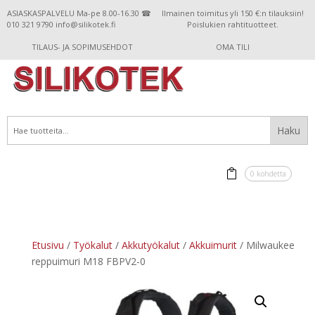
ASIASKASPALVELU Ma-pe 8.00-16.30 ☎
Ilmainen toimitus yli 150 €:n tilauksiin!
010 321 9790 info@silikotek.fi
Poislukien rahtituotteet.
TILAUS- JA SOPIMUSEHDOT
OMA TILI
0 kohdetta
Etusivu
/
Työkalut
/
Akkutyökalut
/
Akkuimurit
/ Milwaukee
reppuimuri M18 FBPV2-0