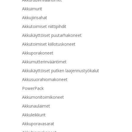
Akkuimurit
Akkujiirisahat
Akkutoimiset niittipihdit
Akkukäyttöiset puutarhakoneet
Akkutoimiset kiillotuskoneet
Akkuporakoneet
Akkumutterinvääntimet
Akkukäyttöiset putken laajennustyökalut
Akkusuorahiomakoneet
PowerPack
Akkumonitoimikoneet
Akkunaulaimet
Akkuleikkurit
Akkuporavasarat