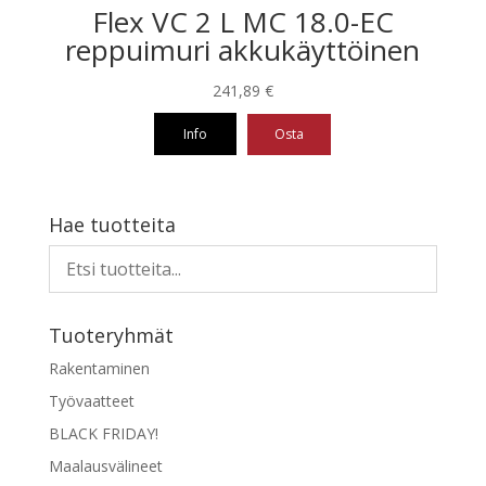
Flex VC 2 L MC 18.0-EC
reppuimuri akkukäyttöinen
241,89
€
Info
Osta
Hae tuotteita
Tuoteryhmät
Rakentaminen
Työvaatteet
BLACK FRIDAY!
Maalausvälineet