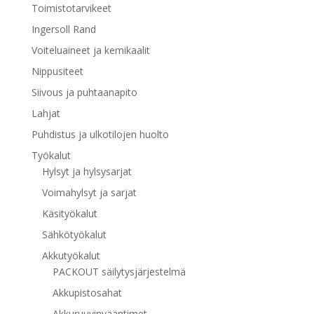
Toimistotarvikeet
Ingersoll Rand
Voiteluaineet ja kemikaalit
Nippusiteet
Siivous ja puhtaanapito
Lahjat
Puhdistus ja ulkotilojen huolto
Työkalut
Hylsyt ja hylsysarjat
Voimahylsyt ja sarjat
Käsityökalut
Sähkötyökalut
Akkutyökalut
PACKOUT säilytysjärjestelmä
Akkupistosahat
Akkuruuvinvääntimet