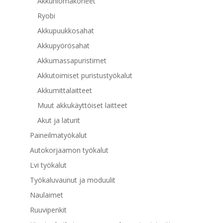
Akkuhiomakoneet
Ryobi
Akkupuukkosahat
Akkupyörösahat
Akkumassapuristimet
Akkutoimiset puristustyökalut
Akkumittalaitteet
Muut akkukäyttöiset laitteet
Akut ja laturit
Paineilmatyökalut
Autokorjaamon työkalut
Lvi työkalut
Työkaluvaunut ja moduulit
Naulaimet
Ruuvipenkit