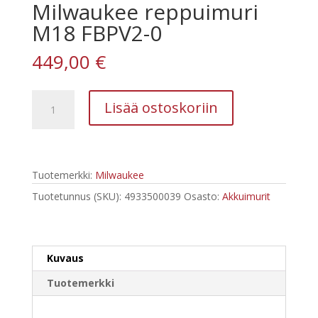
Milwaukee reppuimuri
M18 FBPV2-0
449,00
€
Milwaukee
Lisää ostoskoriin
reppuimuri
M18
FBPV2-
0
Tuotemerkki:
Milwaukee
määrä
Tuotetunnus (SKU):
4933500039
Osasto:
Akkuimurit
Kuvaus
Tuotemerkki