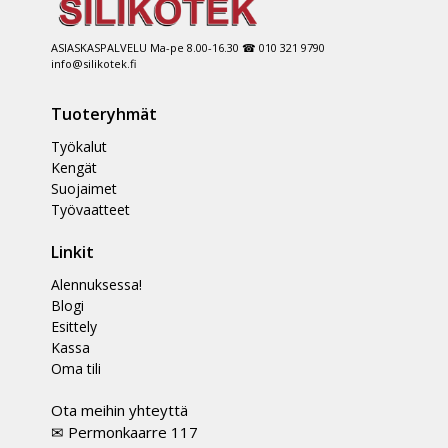
ASIASKASPALVELU Ma-pe 8.00-16.30 ☎ 010 321 9790
info@silikotek.fi
Tuoteryhmät
Työkalut
Kengät
Suojaimet
Työvaatteet
Linkit
Alennuksessa!
Blogi
Esittely
Kassa
Oma tili
Ota meihin yhteyttä
✉ Permonkaarre 117