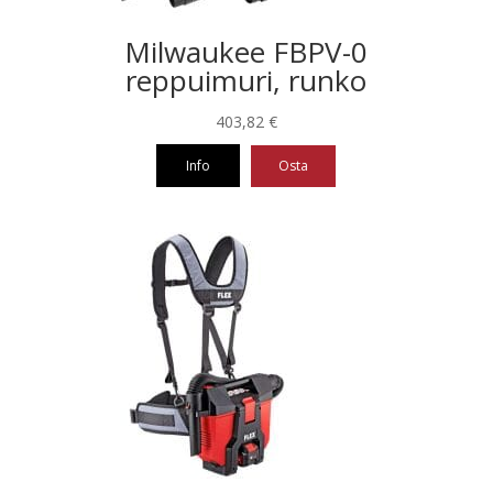
Milwaukee FBPV-0
reppuimuri, runko
403,82
€
Info
Osta