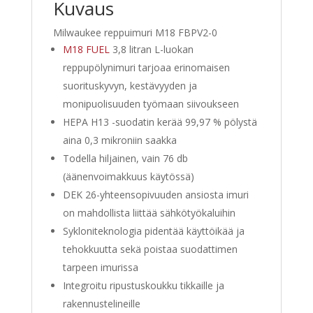
Kuvaus
Milwaukee reppuimuri M18 FBPV2-0
M18 FUEL
3,8 litran L-luokan
reppupölynimuri tarjoaa erinomaisen
suorituskyvyn, kestävyyden ja
monipuolisuuden työmaan siivoukseen
HEPA H13 -suodatin kerää 99,97 % pölystä
aina 0,3 mikroniin saakka
Todella hiljainen, vain 76 db
(äänenvoimakkuus käytössä)
DEK 26-yhteensopivuuden ansiosta imuri
on mahdollista liittää sähkötyökaluihin
Sykloniteknologia pidentää käyttöikää ja
tehokkuutta sekä poistaa suodattimen
tarpeen imurissa
Integroitu ripustuskoukku tikkaille ja
rakennustelineille