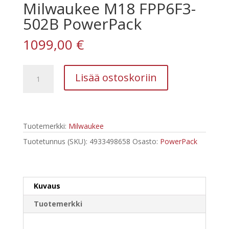
Milwaukee M18 FPP6F3-
502B PowerPack
1099,00
€
Milwaukee
Lisää ostoskoriin
M18
FPP6F3-
502B
PowerPack
Tuotemerkki:
Milwaukee
määrä
Tuotetunnus (SKU):
4933498658
Osasto:
PowerPack
Kuvaus
Tuotemerkki