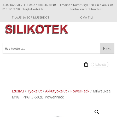
ASIASKASPALVELU Ma-pe 8.00-16.30 ☎
Ilmainen toimitus yli 150 €:n tilauksiin!
010 321 9790 info@silikotek.fi
Poislukien rahtituotteet.
TILAUS- JA SOPIMUSEHDOT
OMA TILI
0 kohdetta
Etusivu
/
Työkalut
/
Akkutyökalut
/
PowerPack
/ Milwaukee
M18 FPP6F3-502B PowerPack