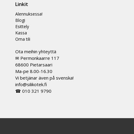
Linkit
Alennuksessa!
Blogi
Esittely
Kassa
Oma tili
Ota meihin yhteyttä
✉ Permonkaarre 117
68600 Pietarsaari
Ma-pe 8.00-16.30
Vi betjänar även på svenska!
info@silikotek.fi
☎ 010 321 9790