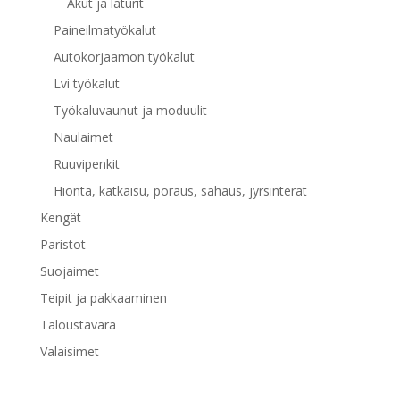
Akut ja laturit
Paineilmatyökalut
Autokorjaamon työkalut
Lvi työkalut
Työkaluvaunut ja moduulit
Naulaimet
Ruuvipenkit
Hionta, katkaisu, poraus, sahaus, jyrsinterät
Kengät
Paristot
Suojaimet
Teipit ja pakkaaminen
Taloustavara
Valaisimet