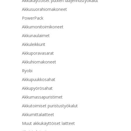
Akkukäyttöiset putken laajennustyökalut
Akkusuorahiomakoneet
PowerPack
Akkumonitoimikoneet
Akkunaulaimet
Akkuleikkurit
Akkuporavasarat
Akkuhiomakoneet
Ryobi
Akkupuukkosahat
Akkupyörösahat
Akkumassapuristimet
Akkutoimiset puristustyökalut
Akkumittalaitteet
Muut akkukäyttöiset laitteet