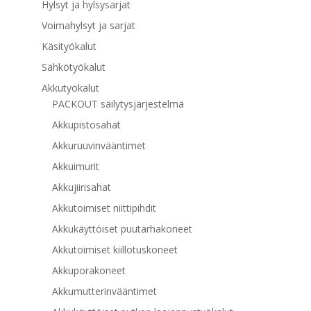
Hylsyt ja hylsysarjat
Voimahylsyt ja sarjat
Käsityökalut
Sähkötyökalut
Akkutyökalut
PACKOUT säilytysjärjestelmä
Akkupistosahat
Akkuruuvinvääntimet
Akkuimurit
Akkujiirisahat
Akkutoimiset niittipihdit
Akkukäyttöiset puutarhakoneet
Akkutoimiset kiillotuskoneet
Akkuporakoneet
Akkumutterinvääntimet