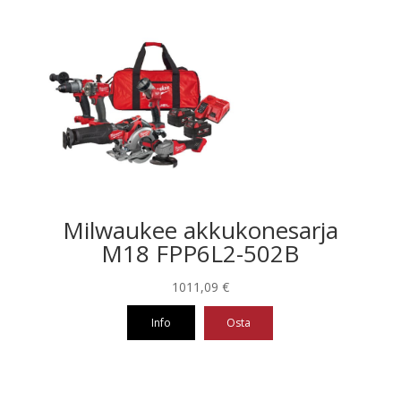
Milwaukee akkukonesarja
M18 FPP6L2-502B
1011,09
€
Info
Osta