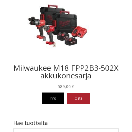
Milwaukee M18 FPP2B3-502X
akkukonesarja
589,00
€
Info
Osta
Hae tuotteita