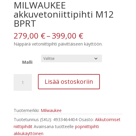
MILWAUKEE
akkuvetoniittipihti M12
BPRT
Hintaluokka:
279,00
€
–
399,00
€
279,00 €
Näppärä vetoniittipihti päivittäiseen käyttöön.
-
399,00 €
Malli
MILWAUKEE
Lisää ostoskoriin
akkuvetoniittipihti
M12
BPRT
määrä
Tuotemerkki:
Milwaukee
Tuotetunnus (SKU):
4933464404
Osasto:
Akkutoimiset
niittipihdit
Avainsana tuotteelle
popniittipihti
akkukäyttöinen