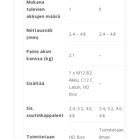
Mukana
tulevien
1
0
akkujen määrä
Niittausväli
2.4 – 4.8
2.4 – 4.8
(mm)
Paino akun
2.1
–
kanssa (kg)
1 x M12 B2
Akku, C12 C
Sisältää
−
Laturi, HD
Box
Sis.
2.4, 3.2, 4.0,
2.4, 3.2, 4.0,
suutinkappaleet
4.8
4.8
Toimitetaan
Toimitetaan
HD Box
ilman