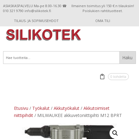
ASIASKASPALVELU Ma-pe 8.00-16.30 ☎
Ilmainen toimitus yli 150 €:n tilauksiin!
010 321 9790 info@silikotek.fi
Poislukien rahtituotteet.
TILAUS- JA SOPIMUSEHDOT
OMA TILI
0 kohdetta
Etusivu
/
Työkalut
/
Akkutyökalut
/
Akkutoimiset
niittipihdit
/ MILWAUKEE akkuvetoniittipihti M12 BPRT