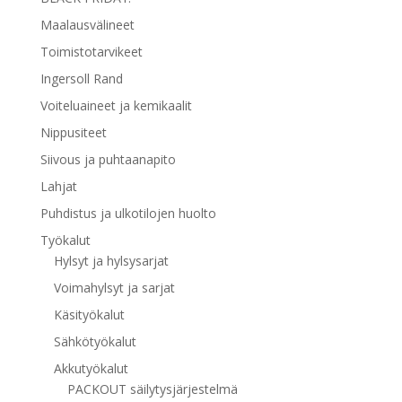
Maalausvälineet
Toimistotarvikeet
Ingersoll Rand
Voiteluaineet ja kemikaalit
Nippusiteet
Siivous ja puhtaanapito
Lahjat
Puhdistus ja ulkotilojen huolto
Työkalut
Hylsyt ja hylsysarjat
Voimahylsyt ja sarjat
Käsityökalut
Sähkötyökalut
Akkutyökalut
PACKOUT säilytysjärjestelmä