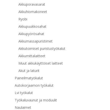
Akkuporavasarat
Akkuhiomakoneet
Ryobi
Akkupuukkosahat
Akkupyörösahat
Akkumassapuristimet
Akkutoimiset puristustyökalut
Akkumittalaitteet
Muut akkukäyttöiset laitteet
Akut ja laturit
Paineilmatyökalut
Autokorjaamon työkalut
Lvi työkalut
Työkaluvaunut ja moduulit
Naulaimet