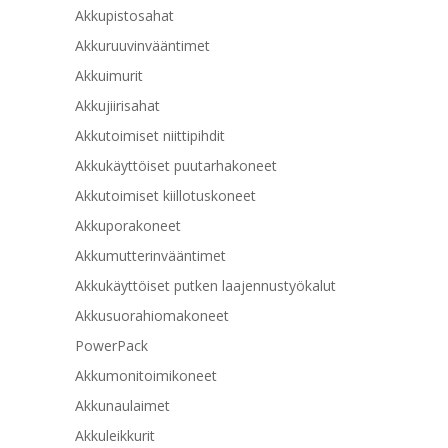
Akkupistosahat
Akkuruuvinvääntimet
Akkuimurit
Akkujiirisahat
Akkutoimiset niittipihdit
Akkukäyttöiset puutarhakoneet
Akkutoimiset kiillotuskoneet
Akkuporakoneet
Akkumutterinvääntimet
Akkukäyttöiset putken laajennustyökalut
Akkusuorahiomakoneet
PowerPack
Akkumonitoimikoneet
Akkunaulaimet
Akkuleikkurit