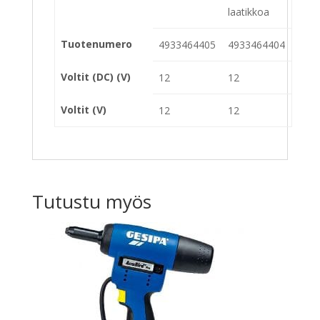
laatikkoa
Tuotenumero
4933464405
4933464404
Voltit (DC) (V)
12
12
Voltit (V)
12
12
Tutustu myös