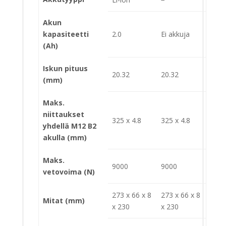
Akun
kapasiteetti
2.0
Ei akkuja
(Ah)
Iskun pituus
20.32
20.32
(mm)
Maks.
niittaukset
325 x 4.8
325 x 4.8
yhdellä M12 B2
akulla (mm)
Maks.
9000
9000
vetovoima (N)
273 x 66 x 8
273 x 66 x 8
Mitat (mm)
x 230
x 230