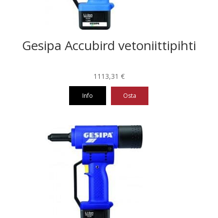
Gesipa Accubird vetoniittipihti
1113,31
€
Info
Osta