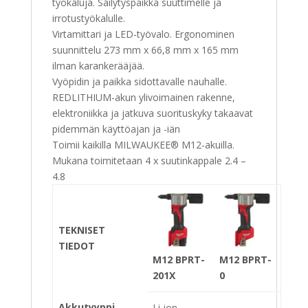
työkaluja. Säilytyspaikka suuttimelle ja
irrotustyökalulle.
Virtamittari ja LED-työvalo. Ergonominen
suunnittelu 273 mm x 66,8 mm x 165 mm
ilman karankerääjää.
Vyöpidin ja paikka sidottavalle nauhalle.
REDLITHIUM-akun ylivoimainen rakenne,
elektroniikka ja jatkuva suorituskyky takaavat
pidemmän käyttöajan ja -iän
Toimii kaikilla MILWAUKEE® M12-akuilla.
Mukana toimitetaan 4 x suutinkappale 2.4 –
4.8
TEKNISET
TIEDOT
M12 BPRT-
M12 BPRT-
201X
0
Akkutyyppi
Li-ion
−