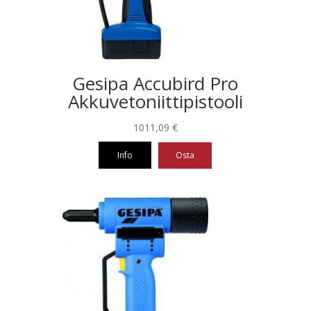
Gesipa Accubird Pro
Akkuvetoniittipistooli
1011,09
€
Info
Osta