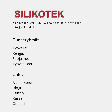
ASIASKASPALVELU Ma-pe 8.00-16.30 ☎ 010 321 9790
info@silikotek.fi
Tuoteryhmät
Työkalut
Kengät
Suojaimet
Työvaatteet
Linkit
Alennuksessa!
Blogi
Esittely
Kassa
Oma tili