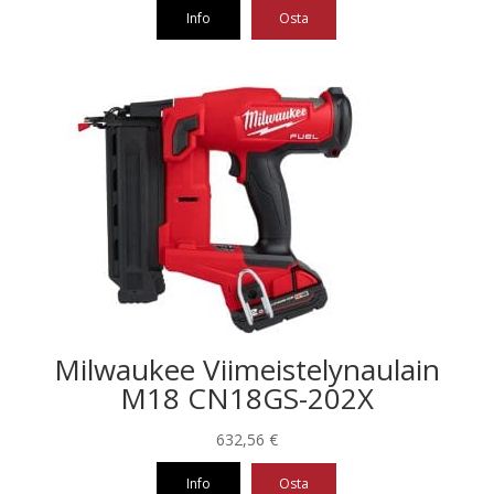
Info
Osta
Milwaukee Viimeistelynaulain
M18 CN18GS-202X
632,56
€
Info
Osta