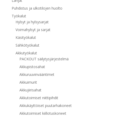
Lahjat
Puhdistus ja ulkotilojen huolto
Työkalut
Hylsyt ja hylsysarjat
Voimahylsyt ja sarjat
Käsityökalut
Sähkötyökalut
Akkutyökalut
PACKOUT säilytysjärjestelmä
Akkupistosahat
Akkuruuvinvääntimet
Akkuimurit
Akkujiirisahat
Akkutoimiset niittipihdit
Akkukäyttöiset puutarhakoneet
Akkutoimiset kiillotuskoneet