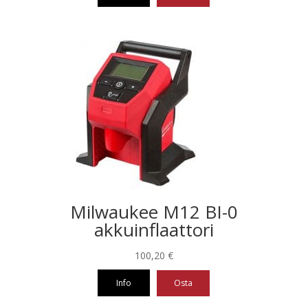
Milwaukee M12 BI-0
akkuinflaattori
100,20
€
Info
Osta