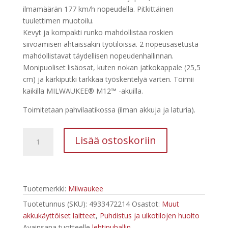
ilmamäärän 177 km/h nopeudella. Pitkittäinen
tuulettimen muotoilu.
Kevyt ja kompakti runko mahdollistaa roskien
siivoamisen ahtaissakin työtiloissa. 2 nopeusasetusta
mahdollistavat täydellisen nopeudenhallinnan.
Monipuoliset lisäosat, kuten nokan jatkokappale (25,5
cm) ja kärkiputki tarkkaa työskentelyä varten. Toimii
kaikilla MILWAUKEE® M12™ -akuilla.
Toimitetaan pahvilaatikossa (ilman akkuja ja laturia).
Milwaukee
Lisää ostoskoriin
M12
BBL-
0
Akkupuhallin
Tuotemerkki:
Milwaukee
määrä
Tuotetunnus (SKU):
4933472214
Osastot:
Muut
akkukäyttöiset laitteet
,
Puhdistus ja ulkotilojen huolto
Avainsana tuotteelle
lehtipuhallin