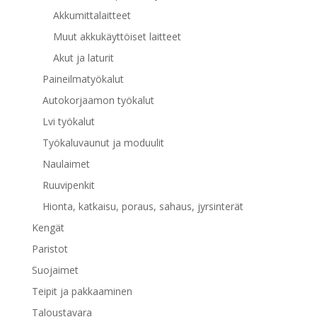
Akkumittalaitteet
Muut akkukäyttöiset laitteet
Akut ja laturit
Paineilmatyökalut
Autokorjaamon työkalut
Lvi työkalut
Työkaluvaunut ja moduulit
Naulaimet
Ruuvipenkit
Hionta, katkaisu, poraus, sahaus, jyrsinterät
Kengät
Paristot
Suojaimet
Teipit ja pakkaaminen
Taloustavara