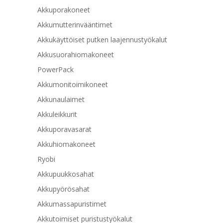
Akkuporakoneet
Akkumutterinvääntimet
Akkukäyttöiset putken laajennustyökalut
Akkusuorahiomakoneet
PowerPack
Akkumonitoimikoneet
Akkunaulaimet
Akkuleikkurit
Akkuporavasarat
Akkuhiomakoneet
Ryobi
Akkupuukkosahat
Akkupyörösahat
Akkumassapuristimet
Akkutoimiset puristustyökalut