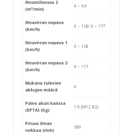
Ilmantilavuus 2
0 – 4.9
(m³/min)
Ilmavirran nopeus
0 – 128/ 0 – 177
(km/h)
Ilmavirran nopeus 1
0 – 128
(km/h)
Ilmavirran nopeus 2
0 – 177
(km/h)
Mukana tulevien
0
akkujen määrä
Paino akun kanssa
1.9 (M12 B2)
(EPTA) (kg)
Pituus ilman
380
nokkaa (mm)