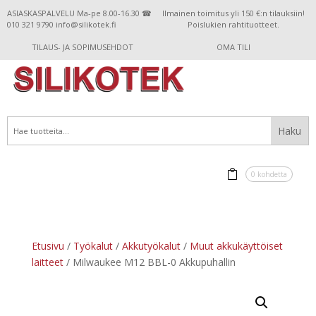
ASIASKASPALVELU Ma-pe 8.00-16.30 ☎
Ilmainen toimitus yli 150 €:n tilauksiin!
010 321 9790 info@silikotek.fi
Poislukien rahtituotteet.
TILAUS- JA SOPIMUSEHDOT
OMA TILI
0 kohdetta
Etusivu
/
Työkalut
/
Akkutyökalut
/
Muut akkukäyttöiset
laitteet
/ Milwaukee M12 BBL-0 Akkupuhallin