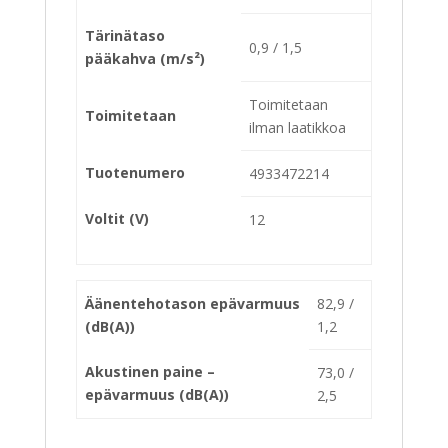
Tärinätaso
0,9 / 1,5
pääkahva (m/s²)
Toimitetaan
Toimitetaan
ilman laatikkoa
Tuotenumero
4933472214
Voltit (V)
12
Äänentehotason epävarmuus
82,9 /
(dB(A))
1,2
Akustinen paine –
73,0 /
epävarmuus (dB(A))
2,5