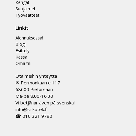
Kengät
Suojaimet
Työvaatteet
Linkit
Alennuksessa!
Blogi
Esittely
Kassa
Oma tili
Ota meihin yhteyttä
✉ Permonkaarre 117
68600 Pietarsaari
Ma-pe 8.00-16.30
Vi betjänar även på svenska!
info@silikotek.fi
☎ 010 321 9790