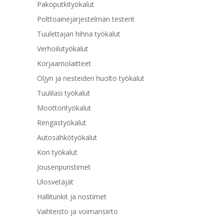
Pakoputkityökalut
Polttoainejärjestelmän testerit
Tuulettajan hihna työkalut
Verhoilutyökalut
Korjaamolaitteet
Öljyn ja nesteiden huolto työkalut
Tuulilasi työkalut
Moottorityökalut
Rengastyökalut
Autosähkötyökalut
Kori työkalut
Jousenpuristimet
Ulosvetäjät
Hallitunkit ja nostimet
Vaihteisto ja voimansiirto