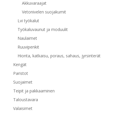
Akkuvaraajat
Vetonivelen suojakumit
Lvi työkalut
Työkaluvaunut ja moduulit
Naulaimet
Ruuvipenkit
Hionta, katkaisu, poraus, sahaus, jyrsinterät
Kengät
Paristot
Suojaimet
Teipit ja pakkaaminen
Taloustavara
Valaisimet