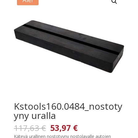
Kstools160.0484_nostoty
yny uralla
Alkuperäinen
Nykyinen
117,63
€
53,97
€
hinta
hinta
Kätevä urallinen nostotyyny nostolavalle autojen