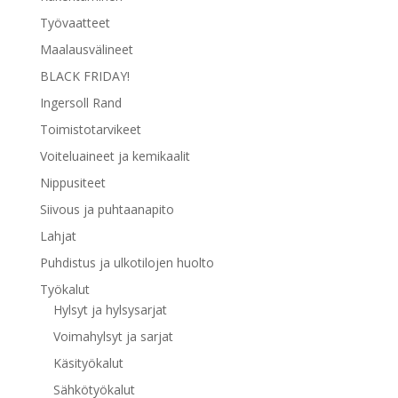
Työvaatteet
Maalausvälineet
BLACK FRIDAY!
Ingersoll Rand
Toimistotarvikeet
Voiteluaineet ja kemikaalit
Nippusiteet
Siivous ja puhtaanapito
Lahjat
Puhdistus ja ulkotilojen huolto
Työkalut
Hylsyt ja hylsysarjat
Voimahylsyt ja sarjat
Käsityökalut
Sähkötyökalut