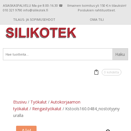
ASIASKASPALVELU Ma-pe 8.00-16.30 ☎
Ilmainen toimitus yli 150 €:n tilauksiin!
010 321 9790 info@silikotek.fi
Poislukien rahtituotteet.
TILAUS- JA SOPIMUSEHDOT
OMA TILI
0 kohdetta
Etusivu
/
Työkalut
/
Autokorjaamon
työkalut
/
Rengastyökalut
/ Kstools160.0484_nostotyyny
uralla
Ale!