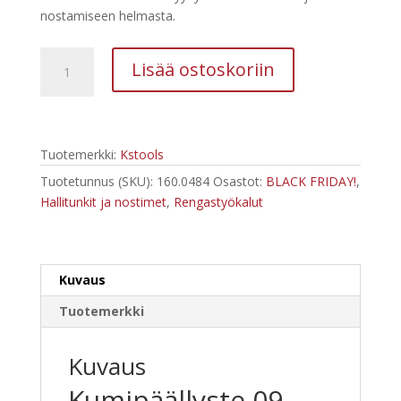
oli:
on:
nostamiseen helmasta.
117,63 €.
53,97 €.
Kstools160.0484_nostotyyny
Lisää ostoskoriin
uralla
määrä
Tuotemerkki:
Kstools
Tuotetunnus (SKU):
160.0484
Osastot:
BLACK FRIDAY!
,
Hallitunkit ja nostimet
,
Rengastyökalut
Kuvaus
Tuotemerkki
Kuvaus
Kumipäällyste 09