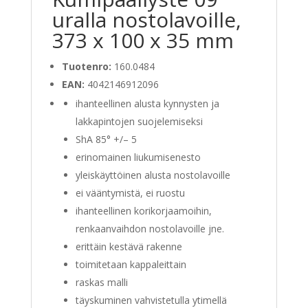
uralla nostolavoille,
373 x 100 x 35 mm
Tuotenro:
160.0484
EAN:
4042146912096
ihanteellinen alusta kynnysten ja
lakkapintojen suojelemiseksi
ShA 85° +/– 5
erinomainen liukumisenesto
yleiskäyttöinen alusta nostolavoille
ei vääntymistä, ei ruostu
ihanteellinen korikorjaamoihin,
renkaanvaihdon nostolavoille jne.
erittäin kestävä rakenne
toimitetaan kappaleittain
raskas malli
täyskuminen vahvistetulla ytimellä