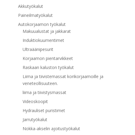
Akkutyökalut
Paineilmatyökalut
Autokorjaamon työkalut
Makuualustat ja jakkarat
Induktiokuumentimet
Ultraäänipesurit
Korjaamon pientarvikkeet
Raskaan kaluston työkalut
Liima ja tiivistemassat korikorjaamoille ja
veneteollisuuteen.
liima ja tiivistysmassat
Videoskoopit
Hydrauliset puristimet
Jarrutyökalut
Nokka-akselin ajoitustyökalut