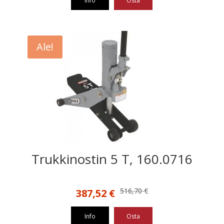
Info
Osta
Ale!
Trukkinostin 5 T, 160.0716
Alkuperäinen
Nykyinen
516,70
€
387,52
€
hinta
hinta
oli:
on:
Info
Osta