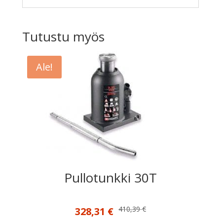
Tutustu myös
Ale!
Pullotunkki 30T
Alkuperäinen
Nykyinen
410,39
€
328,31
€
hinta
hinta