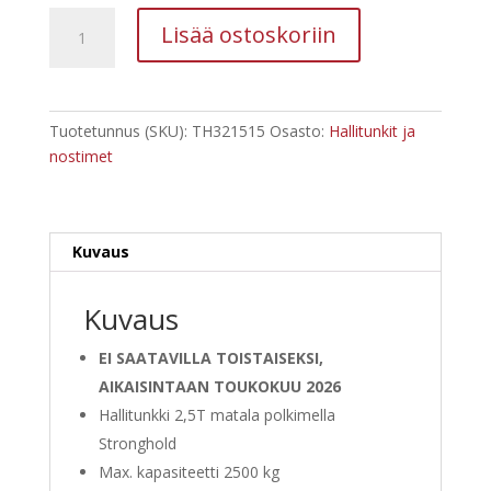
Hallitunkki
Lisää ostoskoriin
2,5T
matala
polkimella
määrä
Tuotetunnus (SKU):
TH321515
Osasto:
Hallitunkit ja
nostimet
Kuvaus
Kuvaus
EI SAATAVILLA TOISTAISEKSI,
AIKAISINTAAN TOUKOKUU 2026
Hallitunkki 2,5T matala polkimella
Stronghold
Max. kapasiteetti 2500 kg