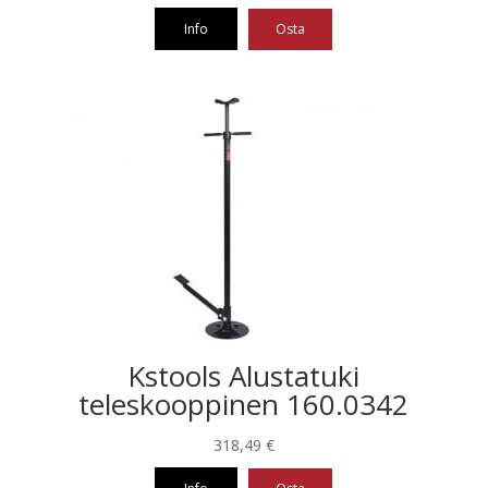
oli:
on:
Info
Osta
410,39 €.
328,31 €.
Kstools Alustatuki
teleskooppinen 160.0342
318,49
€