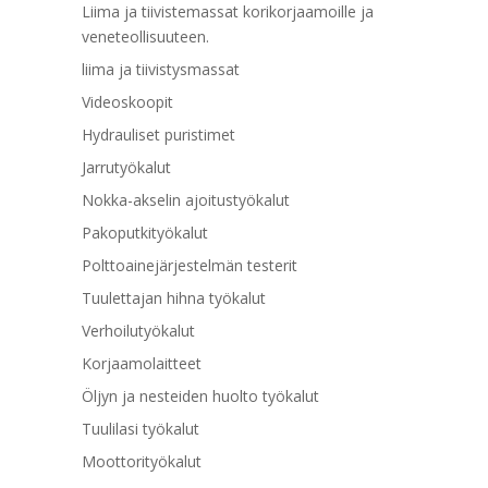
Liima ja tiivistemassat korikorjaamoille ja
veneteollisuuteen.
liima ja tiivistysmassat
Videoskoopit
Hydrauliset puristimet
Jarrutyökalut
Nokka-akselin ajoitustyökalut
Pakoputkityökalut
Polttoainejärjestelmän testerit
Tuulettajan hihna työkalut
Verhoilutyökalut
Korjaamolaitteet
Öljyn ja nesteiden huolto työkalut
Tuulilasi työkalut
Moottorityökalut