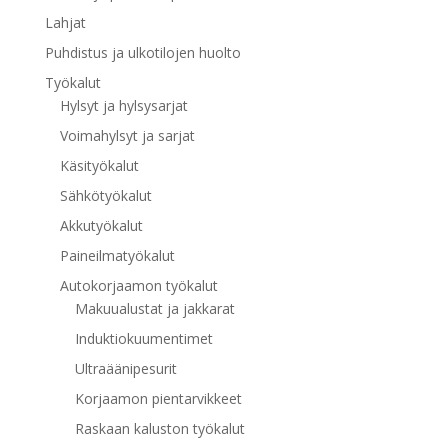
Lahjat
Puhdistus ja ulkotilojen huolto
Työkalut
Hylsyt ja hylsysarjat
Voimahylsyt ja sarjat
Käsityökalut
Sähkötyökalut
Akkutyökalut
Paineilmatyökalut
Autokorjaamon työkalut
Makuualustat ja jakkarat
Induktiokuumentimet
Ultraäänipesurit
Korjaamon pientarvikkeet
Raskaan kaluston työkalut