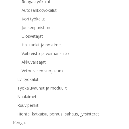
Rengastyökalut
Autosähkötyökalut
Kori työkalut
Jousenpuristimet
Ulosvetäjät
Hallitunkit ja nostimet
Vaihteisto ja voimansiirto
Akkuvaraajat
Vetonivelen suojakumit
Lvi työkalut
Työkaluvaunut ja moduulit
Naulaimet
Ruuvipenkit
Hionta, katkaisu, poraus, sahaus, jyrsinterät
Kengät