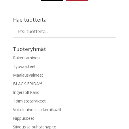
516,70 €.
387,52 €.
Hae tuotteita
Tuoteryhmät
Rakentaminen
Työvaatteet
Maalausvälineet
BLACK FRIDAY!
Ingersoll Rand
Toimistotarvikeet
Voiteluaineet ja kemikaalit
Nippusiteet
Siivous ja puhtaanapito