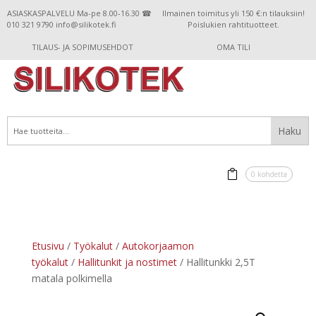
ASIASKASPALVELU Ma-pe 8.00-16.30 ☎
Ilmainen toimitus yli 150 €:n tilauksiin!
010 321 9790 info@silikotek.fi
Poislukien rahtituotteet.
TILAUS- JA SOPIMUSEHDOT
OMA TILI
0 kohdetta
Etusivu
/
Työkalut
/
Autokorjaamon
työkalut
/
Hallitunkit ja nostimet
/ Hallitunkki 2,5T
matala polkimella