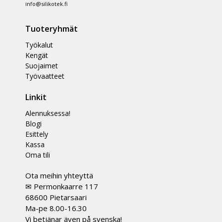
info@silikotek.fi
Tuoteryhmät
Työkalut
Kengät
Suojaimet
Työvaatteet
Linkit
Alennuksessa!
Blogi
Esittely
Kassa
Oma tili
Ota meihin yhteyttä
✉ Permonkaarre 117
68600 Pietarsaari
Ma-pe 8.00-16.30
Vi betjänar även på svenska!