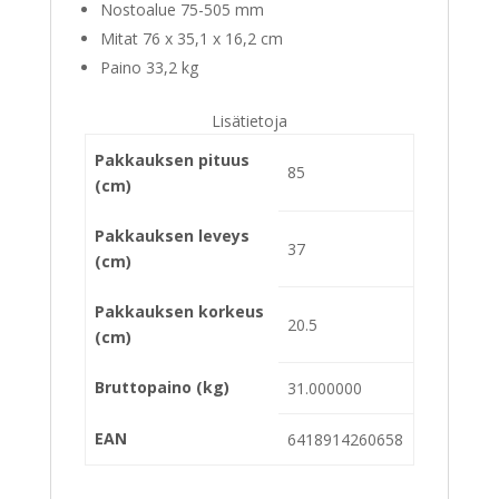
Nostoalue 75-505 mm
Mitat 76 x 35,1 x 16,2 cm
Paino 33,2 kg
Lisätietoja
Pakkauksen pituus
85
(cm)
Pakkauksen leveys
37
(cm)
Pakkauksen korkeus
20.5
(cm)
Bruttopaino (kg)
31.000000
EAN
6418914260658