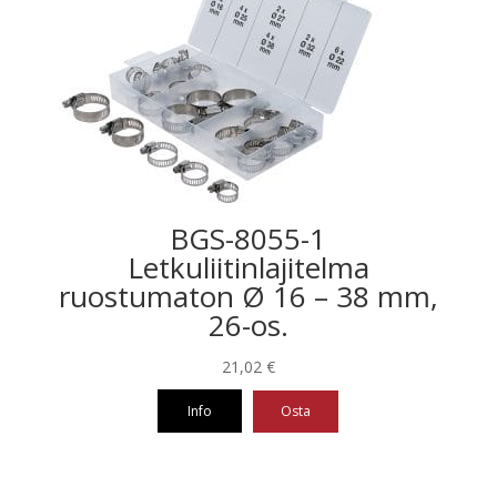
muunnelma.
Voit
tehdä
valinnat
tuotteen
sivulla.
BGS-8055-1
Letkuliitinlajitelma
ruostumaton Ø 16 – 38 mm,
26-os.
21,02
€
Info
Osta