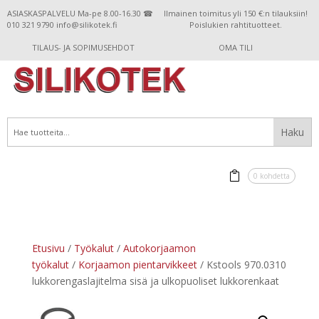
ASIASKASPALVELU Ma-pe 8.00-16.30 ☎
Ilmainen toimitus yli 150 €:n tilauksiin!
010 321 9790 info@silikotek.fi
Poislukien rahtituotteet.
TILAUS- JA SOPIMUSEHDOT
OMA TILI
0 kohdetta
Etusivu
/
Työkalut
/
Autokorjaamon
työkalut
/
Korjaamon pientarvikkeet
/ Kstools 970.0310
lukkorengaslajitelma sisä ja ulkopuoliset lukkorenkaat