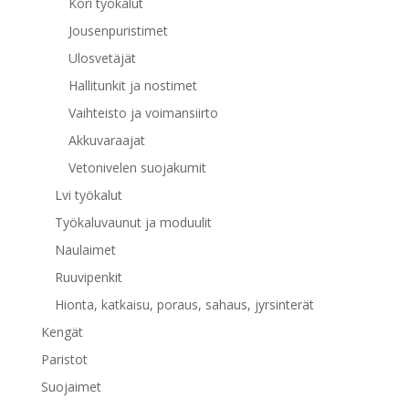
Kori työkalut
Jousenpuristimet
Ulosvetäjät
Hallitunkit ja nostimet
Vaihteisto ja voimansiirto
Akkuvaraajat
Vetonivelen suojakumit
Lvi työkalut
Työkaluvaunut ja moduulit
Naulaimet
Ruuvipenkit
Hionta, katkaisu, poraus, sahaus, jyrsinterät
Kengät
Paristot
Suojaimet