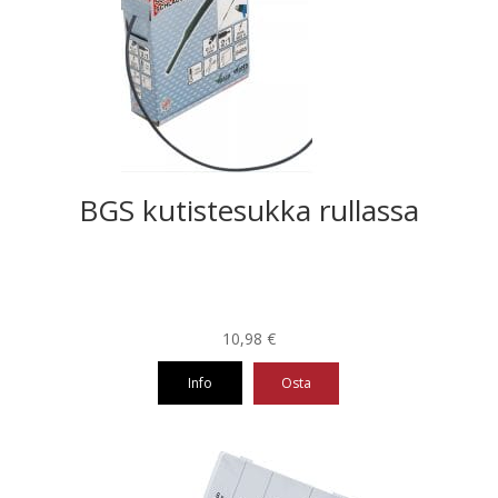
BGS kutistesukka rullassa
10,98
€
Info
Osta
Tällä
tuotteella
on
useampi