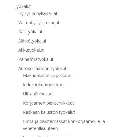
Työkalut
Hylsyt ja hylsysarjat
Voimahylsyt ja sarjat
Käsityökalut
Sähkötyökalut
Akkutyökalut
Paineilmatyökalut
Autokorjaamon työkalut
Makuualustat ja jakkarat
Induktiokuumentimet
Ultraäänipesurit
Korjaamon pientarvikkeet
Raskaan kaluston työkalut
Liima ja tiivistemassat korikorjaamoille ja
veneteollisuuteen.