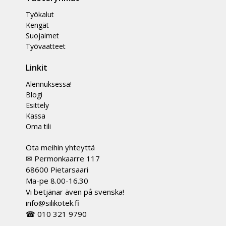
Työkalut
Kengät
Suojaimet
Työvaatteet
Linkit
Alennuksessa!
Blogi
Esittely
Kassa
Oma tili
Ota meihin yhteyttä
✉ Permonkaarre 117
68600 Pietarsaari
Ma-pe 8.00-16.30
Vi betjänar även på svenska!
info@silikotek.fi
☎ 010 321 9790