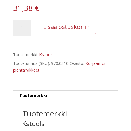
31,38
€
Kstools
Lisää ostoskoriin
970.0310
lukkorengaslajitelma
sisä
ja
Tuotemerkki:
Kstools
ulkopuoliset
lukkorenkaat
Tuotetunnus (SKU):
970.0310
Osasto:
Korjaamon
määrä
pientarvikkeet
Tuotemerkki
Tuotemerkki
Kstools