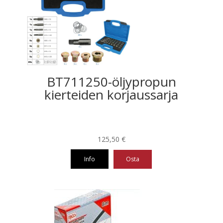
BT711250-öljypropun
kierteiden korjaussarja
125,50
€
Info
Osta