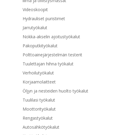
liima ja tiivistysmassat
Videoskoopit
Hydrauliset puristimet
Jarrutyökalut
Nokka-akselin ajoitustyökalut
Pakoputkityökalut
Polttoainejärjestelmän testerit
Tuulettajan hihna työkalut
Verhoilutyökalut
Korjaamolaitteet
Öljyn ja nesteiden huolto työkalut
Tuulilasi työkalut
Moottorityökalut
Rengastyökalut
Autosähkötyökalut