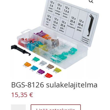
BGS-8126 sulakelajitelma
15,35
€
BGS-