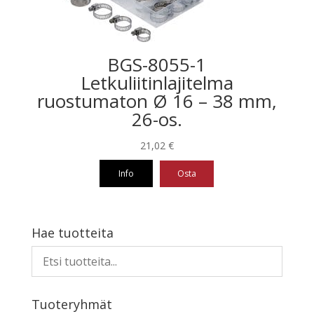
BGS-8055-1
Letkuliitinlajitelma
ruostumaton Ø 16 – 38 mm,
26-os.
21,02
€
Info
Osta
Hae tuotteita
Tuoteryhmät