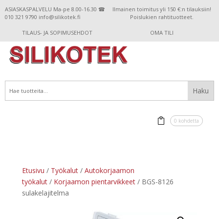
ASIASKASPALVELU Ma-pe 8.00-16.30 ☎
Ilmainen toimitus yli 150 €:n tilauksiin!
010 321 9790 info@silikotek.fi
Poislukien rahtituotteet.
TILAUS- JA SOPIMUSEHDOT
OMA TILI
0 kohdetta
Etusivu
/
Työkalut
/
Autokorjaamon
työkalut
/
Korjaamon pientarvikkeet
/ BGS-8126
sulakelajitelma