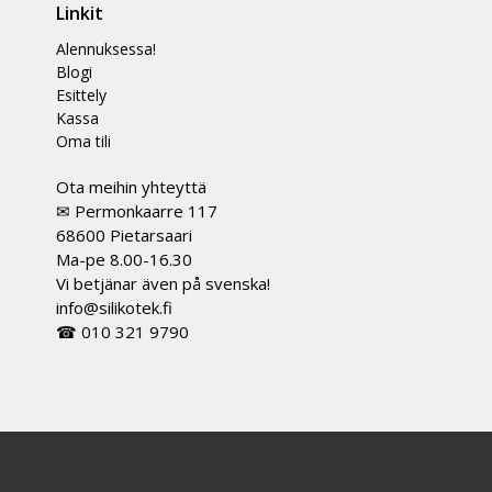
Linkit
Alennuksessa!
Blogi
Esittely
Kassa
Oma tili
Ota meihin yhteyttä
✉ Permonkaarre 117
68600 Pietarsaari
Ma-pe 8.00-16.30
Vi betjänar även på svenska!
info@silikotek.fi
☎ 010 321 9790