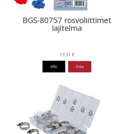
BGS-80757 rosvoliittimet
lajitelma
17,31
€
Info
Osta