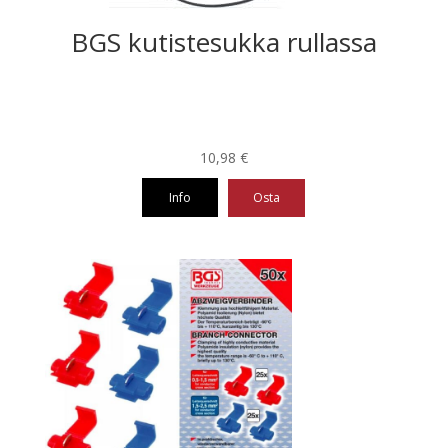
BGS kutistesukka rullassa
10,98
€
Info
Osta
Tällä
tuotteella
on
useampi
muunnelma.
Voit
tehdä
valinnat
tuotteen
sivulla.