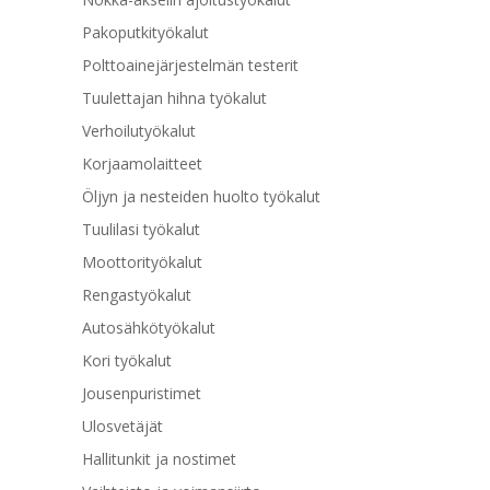
Pakoputkityökalut
Polttoainejärjestelmän testerit
Tuulettajan hihna työkalut
Verhoilutyökalut
Korjaamolaitteet
Öljyn ja nesteiden huolto työkalut
Tuulilasi työkalut
Moottorityökalut
Rengastyökalut
Autosähkötyökalut
Kori työkalut
Jousenpuristimet
Ulosvetäjät
Hallitunkit ja nostimet