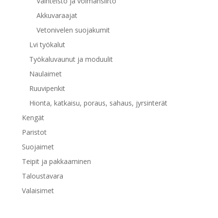
Vaihteisto ja voimansiirto
Akkuvaraajat
Vetonivelen suojakumit
Lvi työkalut
Työkaluvaunut ja moduulit
Naulaimet
Ruuvipenkit
Hionta, katkaisu, poraus, sahaus, jyrsinterät
Kengät
Paristot
Suojaimet
Teipit ja pakkaaminen
Taloustavara
Valaisimet