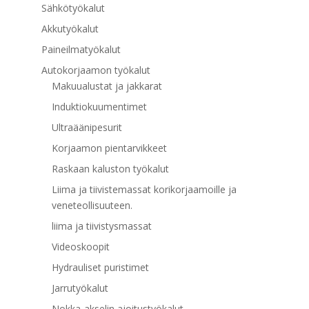
Sähkötyökalut
Akkutyökalut
Paineilmatyökalut
Autokorjaamon työkalut
Makuualustat ja jakkarat
Induktiokuumentimet
Ultraäänipesurit
Korjaamon pientarvikkeet
Raskaan kaluston työkalut
Liima ja tiivistemassat korikorjaamoille ja
veneteollisuuteen.
liima ja tiivistysmassat
Videoskoopit
Hydrauliset puristimet
Jarrutyökalut
Nokka-akselin ajoitustyökalut