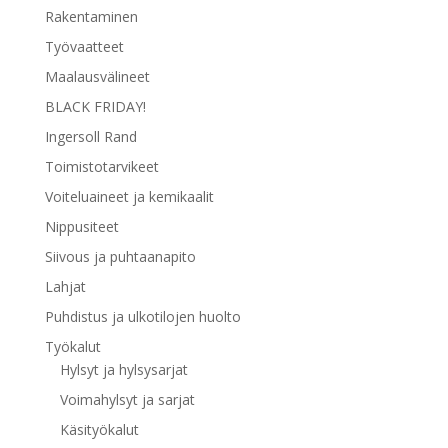
Rakentaminen
Työvaatteet
Maalausvälineet
BLACK FRIDAY!
Ingersoll Rand
Toimistotarvikeet
Voiteluaineet ja kemikaalit
Nippusiteet
Siivous ja puhtaanapito
Lahjat
Puhdistus ja ulkotilojen huolto
Työkalut
Hylsyt ja hylsysarjat
Voimahylsyt ja sarjat
Käsityökalut