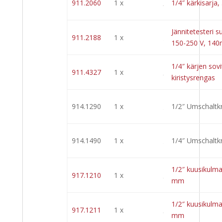
911.2060
1 x
1/4″ kärkisarja,
Jännitetesteri s
911.2188
1 x
150-250 V, 14
1/4″ kärjen sovi
911.4327
1 x
kiristysrengas
914.1290
1 x
1/2″ Umschaltk
914.1490
1 x
1/4″ Umschaltk
1/2″ kuusikulma
917.1210
1 x
mm
1/2″ kuusikulma
917.1211
1 x
mm