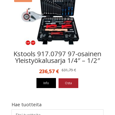
Kstools 917.0797 97-osainen
Yleistyökalusarja 1/4″ – 1/2″
Alkuperäinen
Nykyinen
631,79
€
236,57
€
hinta
hinta
oli:
on:
Info
Osta
631,79 €.
236,57 €.
Hae tuotteita