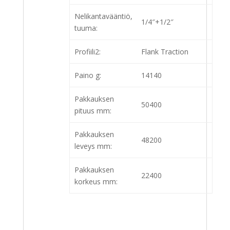
Nelikantavääntiö,
1/4″+1/2″
tuuma:
Profiili2:
Flank Traction
Paino g:
14140
Pakkauksen
50400
pituus mm:
Pakkauksen
48200
leveys mm:
Pakkauksen
22400
korkeus mm: