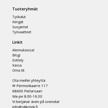
Tuoteryhmät
Työkalut
Kengät
Suojaimet
Työvaatteet
Linkit
Alennuksessa!
Blogi
Esittely
Kassa
Oma tili
Ota meihin yhteyttä
✉ Permonkaarre 117
68600 Pietarsaari
Ma-pe 8.00-16.30
Vi betjänar även på svenska!
info@silikotek.fi