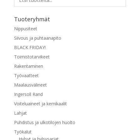
Tuoteryhmät
Nippusiteet
Siivous ja puhtaanapito
BLACK FRIDAY!
Toimistotarvikeet
Rakentaminen
Työvaatteet
Maalausvälineet
Ingersoll Rand
Voiteluaineet ja kemikaalit
Lahjat
Puhdistus ja ulkotilojen huolto
Työkalut
Hylsyt ja hylsysarjat