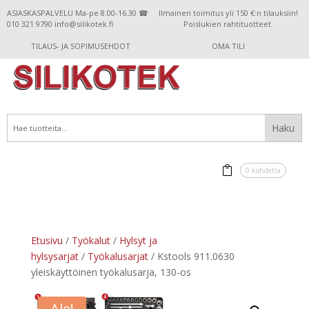
ASIASKASPALVELU Ma-pe 8.00-16.30 ☎
Ilmainen toimitus yli 150 €:n tilauksiin!
010 321 9790 info@silikotek.fi
Poislukien rahtituotteet.
TILAUS- JA SOPIMUSEHDOT
OMA TILI
0 kohdetta
Etusivu
/
Työkalut
/
Hylsyt ja
hylsysarjat
/
Työkalusarjat
/ Kstools 911.0630
yleiskäyttöinen työkalusarja, 130-os
Ale!