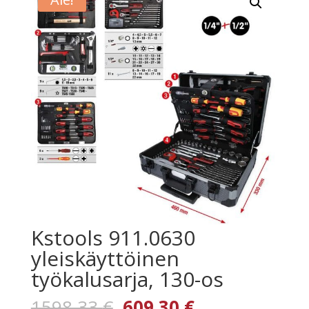
Kstools 911.0630
yleiskäyttöinen
työkalusarja, 130-os
Alkuperäinen
Nykyinen
1598,33
€
609,30
€