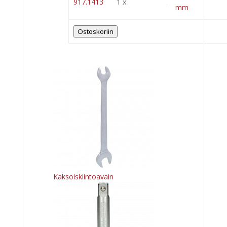
917.1413
1 x
mm
Ostoskoriin
Kaksoiskiintoavain