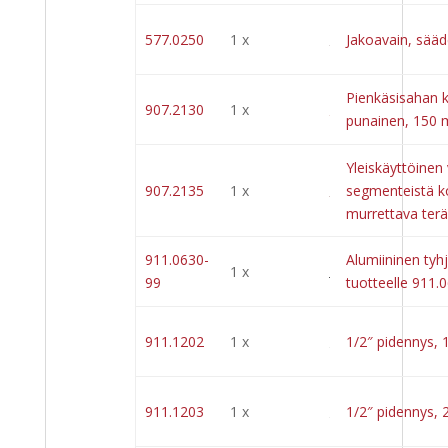
577.0250
1 x
Jakoavain, sää
Pienkäsisahan 
907.2130
1 x
punainen, 150
Yleiskäyttöinen 
907.2135
1 x
segmenteistä k
murrettava ter
911.0630-
Alumiininen tyh
1 x
99
tuotteelle 911.
911.1202
1 x
1/2″ pidennys,
911.1203
1 x
1/2″ pidennys,