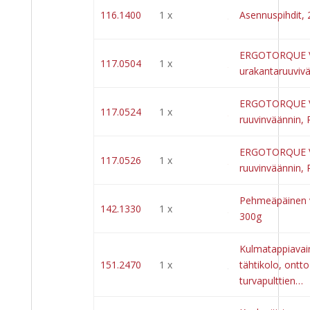
116.1400
1 x
Asennuspihdit,
ERGOTORQUE V
117.0504
1 x
urakantaruuviv
ERGOTORQUE V
117.0524
1 x
ruuvinväännin,
ERGOTORQUE V
117.0526
1 x
ruuvinväännin,
Pehmeäpäinen v
142.1330
1 x
300g
Kulmatappiavain
151.2470
1 x
tähtikolo, ontto
turvapulttien…