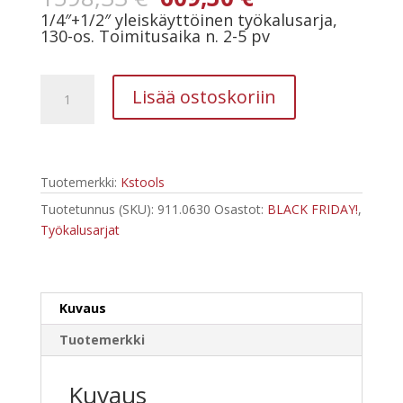
hinta
hinta
1/4″+1/2″ yleiskäyttöinen työkalusarja,
oli:
on:
130-os. Toimitusaika n. 2-5 pv
1598,33 €.
609,30 €.
Kstools
Lisää ostoskoriin
911.0630
yleiskäyttöinen
työkalusarja,
130-
Tuotemerkki:
Kstools
os
määrä
Tuotetunnus (SKU):
911.0630
Osastot:
BLACK FRIDAY!
,
Työkalusarjat
Kuvaus
Tuotemerkki
Kuvaus