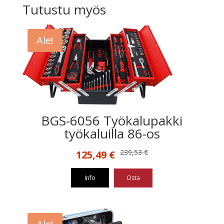
Tutustu myös
Ale!
BGS-6056 Työkalupakki
työkaluilla 86-os
Alkuperäinen
Nykyinen
239,53
€
125,49
€
hinta
hinta
oli:
on:
Info
Osta
239,53 €.
125,49 €.