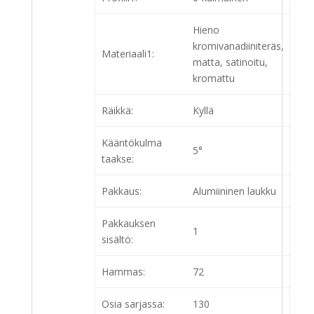
Hieno
kromivanadiiniteräs,
Materiaali1:
matta, satinoitu,
kromattu
Räikkä:
Kyllä
Kääntökulma
5°
taakse:
Pakkaus:
Alumiininen laukku
Pakkauksen
1
sisältö:
Hammas:
72
Osia sarjassa:
130