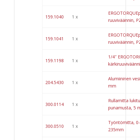
ERGOTORQUEpl
159.1040
1 x
ruuviväännin, 
ERGOTORQUEpl
159.1041
1 x
ruuviväännin, 
1/4″ ERGOTOR
159.1198
1 x
kärkiruuvivään
Alumiininen ves
204.5430
1 x
mm
Rullamitta lukitu
300.0114
1 x
punamusta, 5 
Työntömitta, 0
300.0510
1 x
235mm