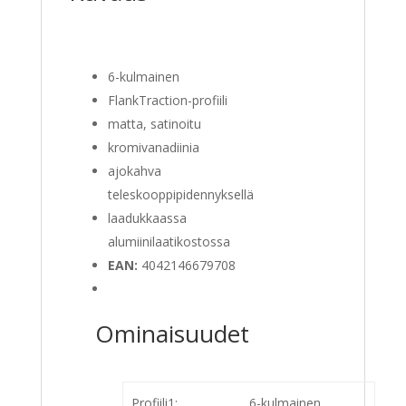
6-kulmainen
FlankTraction-profiili
matta, satinoitu
kromivanadiinia
ajokahva
teleskooppipidennyksellä
laadukkaassa
alumiinilaatikostossa
EAN:
4042146679708
Ominaisuudet
Profiili1:
6-kulmainen