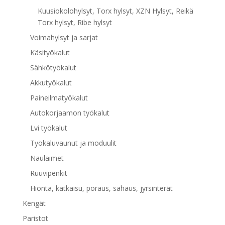
Kuusiokolohylsyt, Torx hylsyt, XZN Hylsyt, Reikä
Torx hylsyt, Ribe hylsyt
Voimahylsyt ja sarjat
Käsityökalut
Sähkötyökalut
Akkutyökalut
Paineilmatyökalut
Autokorjaamon työkalut
Lvi työkalut
Työkaluvaunut ja moduulit
Naulaimet
Ruuvipenkit
Hionta, katkaisu, poraus, sahaus, jyrsinterät
Kengät
Paristot