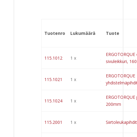
Tuotenro
Lukumäärä
Tuote
ERGOTORQUE di
115.1012
1 x
sivuleikkuri, 1
ERGOTORQUE
115.1021
1 x
yhdistelmäpihd
ERGOTORQUE pu
115.1024
1 x
200mm
115.2001
1 x
Siirtoleukapihd