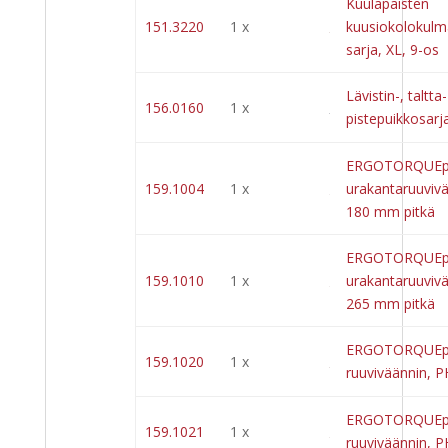
Kuulapäisten
151.3220
1 x
kuusiokolokulm
sarja, XL, 9-os
Lävistin-, taltta-
156.0160
1 x
pistepuikkosarj
ERGOTORQUEpl
159.1004
1 x
urakantaruuviv
180 mm pitkä
ERGOTORQUEpl
159.1010
1 x
urakantaruuviv
265 mm pitkä
ERGOTORQUEpl
159.1020
1 x
ruuviväännin, 
ERGOTORQUEpl
159.1021
1 x
ruuviväännin, 