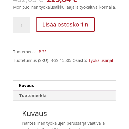
hinta
hinta
Monipuolinen työkalusalkku laajalla työkaluvalikoimalla.
oli:
on:
482,03 €.
225,84 €.
BGS-
Lisää ostoskoriin
15505
Yleiskäyttöinen
työkalulaukku
106-
Tuotemerkki:
BGS
os
määrä
Tuotetunnus (SKU):
BGS-15505
Osasto:
Työkalusarjat
Kuvaus
Tuotemerkki
Kuvaus
ihanteellinen työkalujen perussarja vaativalle