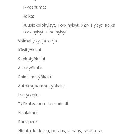
T-Vääntimet
Räikät
Kuusiokolohylsyt, Torx hylsyt, XZN Hylsyt, Reikä
Torx hylsyt, Ribe hylsyt
Voimahylsyt ja sarjat
Käsityökalut
Sähkötyökalut
Akkutyökalut
Paineilmatyökalut
Autokorjaamon työkalut
Lvi työkalut
Työkaluvaunut ja moduulit
Naulaimet
Ruuvipenkit
Hionta, katkaisu, poraus, sahaus, jyrsinterät