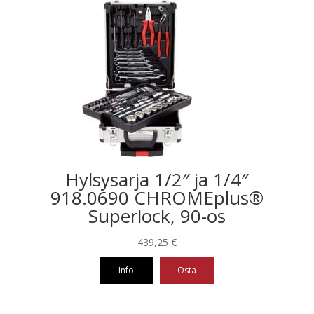
Hylsysarja 1/2″ ja 1/4″
918.0690 CHROMEplus®
Superlock, 90-os
439,25
€
Info
Osta