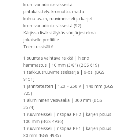
kromivanadiiniteräksestä
pintakäsittely: kromattu, matta
kulma-avain, ruuvimeisseli ja kärjet
kromivanadiiniteräksestä (S2)
Kärjissä lisäksi älykäs värijärjestelmä
jokaiselle profiilille
Toimitussisältö:
1 suuntaa vaihtava räikkä | hieno
hammastus | 10 mm (3/8″) (BGS 619)
1 tarkkuusruuvimeisselisarja | 6-os. (BGS
9151)
1 jännitetesteri | 120 – 250 V | 140 mm (BGS
725)
1 alumiininen vesivaaka | 300 mm (BGS
3574)
1 ruuvimeisseli | ristipää PH2 | kärjen pituus
100 mm (BGS 4936)
1 ruuvimeisseli | ristipää PH1 | kärjen pituus
80 mm (BGS 4935)