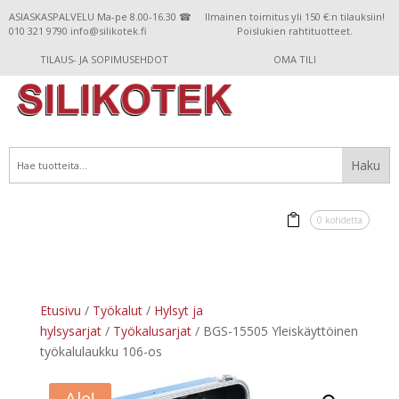
ASIASKASPALVELU Ma-pe 8.00-16.30 ☎
Ilmainen toimitus yli 150 €:n tilauksiin!
010 321 9790 info@silikotek.fi
Poislukien rahtituotteet.
TILAUS- JA SOPIMUSEHDOT
OMA TILI
0 kohdetta
Etusivu
/
Työkalut
/
Hylsyt ja
hylsysarjat
/
Työkalusarjat
/ BGS-15505 Yleiskäyttöinen
työkalulaukku 106-os
Ale!