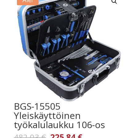
BGS-15505
Yleiskäyttöinen
työkalulaukku 106-os
Alkuperäinen
Nykyinen
482,03
€
225,84
€