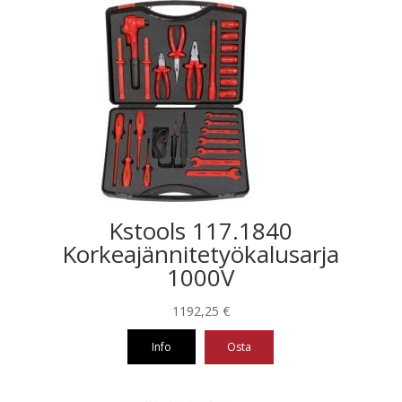
Kstools 117.1840
Korkeajännitetyökalusarja
1000V
1192,25
€
Info
Osta