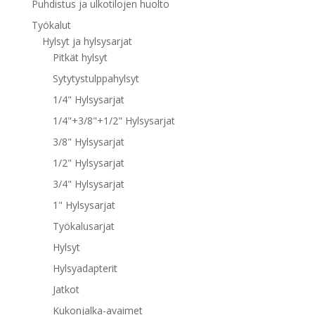
Puhdistus ja ulkotilojen huolto
Työkalut
Hylsyt ja hylsysarjat
Pitkät hylsyt
Sytytystulppahylsyt
1/4" Hylsysarjat
1/4"+3/8"+1/2" Hylsysarjat
3/8" Hylsysarjat
1/2" Hylsysarjat
3/4" Hylsysarjat
1" Hylsysarjat
Työkalusarjat
Hylsyt
Hylsyadapterit
Jatkot
Kukonjalka-avaimet