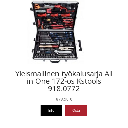
Yleismallinen työkalusarja All
in One 172-os Kstools
918.0772
878,50
€
Info
Osta