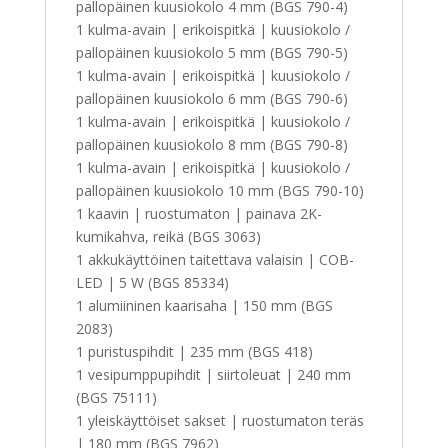
pallopäinen kuusiokolo 4 mm (BGS 790-4)
1 kulma-avain | erikoispitkä | kuusiokolo /
pallopäinen kuusiokolo 5 mm (BGS 790-5)
1 kulma-avain | erikoispitkä | kuusiokolo /
pallopäinen kuusiokolo 6 mm (BGS 790-6)
1 kulma-avain | erikoispitkä | kuusiokolo /
pallopäinen kuusiokolo 8 mm (BGS 790-8)
1 kulma-avain | erikoispitkä | kuusiokolo /
pallopäinen kuusiokolo 10 mm (BGS 790-10)
1 kaavin | ruostumaton | painava 2K-
kumikahva, reikä (BGS 3063)
1 akkukäyttöinen taitettava valaisin | COB-
LED | 5 W (BGS 85334)
1 alumiininen kaarisaha | 150 mm (BGS
2083)
1 puristuspihdit | 235 mm (BGS 418)
1 vesipumppupihdit | siirtoleuat | 240 mm
(BGS 75111)
1 yleiskäyttöiset sakset | ruostumaton teräs
| 180 mm (BGS 7962)