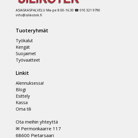
ASIASKASPALVELU Ma-pe 8.00-16.30 ☎ 010 321 9790
info@silikotek.fi
Tuoteryhmät
Työkalut
Kengät
Suojaimet
Työvaatteet
Linkit
Alennuksessa!
Blogi
Esittely
Kassa
Oma tili
Ota meihin yhteyttä
✉ Permonkaarre 117
68600 Pietarsaari