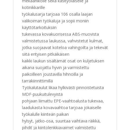
mekaanikolle sekä käsityöläiselle ja
kotinikkarille
työkalusarja tarjoaa 106 osalla laajan
valikoiman työkaluja ja sopii moniin
käyttötarkoituksiin
tukevassa kovakuorisessa ABS-muovista
valmistetussa laukussa, vahvistetut kulmat,
jotka suojaavat koteloa vahingoilta ja tekevät
siitä erityisen pitkäikäisen
kaikki laukun sisältämät osat on kuljetuksen
aikana suojattu hyvin ja varmistettu
paikoilleen joustavilla hihnoilla ja
tarrakiinnittimillä
Työkalutaulut likaa hylkivästi pinnoistetuista
MDF-puukuitulevyistä
pohjaan liimattu EPE-vaahtoalusta tukevaa,
laadukasta kovavaahtoa tarjoaa jokaiselle
työkalulle kiinteän paikan
hylsyt, jatko-osa, suuntaa vaihtava räikkä,
pihdit ja kiintolenkkiavaimet valmistettu