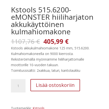
Kstools 515.6200-
eMONSTER hiiliharjaton
akkukäyttöinen
kulmahiomakone
Alkuperäinen
Nykyinen
1107,76
€
405,99
€
hinta
hinta
Kstools akkukulmahiomakone 125 mm, 515.6200.
oli:
on:
Kulmahiomakoneella on 9000 kierrosta.
1107,76 €.
405,99 €.
Rekisteröimällä myönnämme hiiliharjattomalle
moottorille 10-vuoden takuun.
Toimitussisältö: 2xakkua, laturi, kantolaukku
Kstools
Lisää ostoskoriin
515.6200-
eMONSTER
hiiliharjaton
akkukäyttöinen
Tuotemerkki:
Kstools