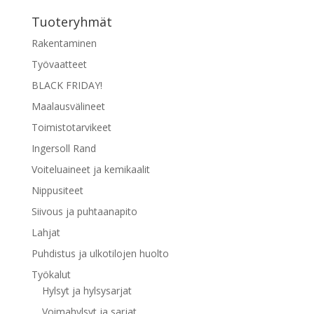
Tuoteryhmät
Rakentaminen
Työvaatteet
BLACK FRIDAY!
Maalausvälineet
Toimistotarvikeet
Ingersoll Rand
Voiteluaineet ja kemikaalit
Nippusiteet
Siivous ja puhtaanapito
Lahjat
Puhdistus ja ulkotilojen huolto
Työkalut
Hylsyt ja hylsysarjat
Voimahylsyt ja sarjat