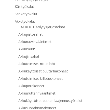
Käsityökalut
Sähkötyökalut
Akkutyökalut
PACKOUT säilytysjärjestelmä
Akkupistosahat
Akkuruuvinvääntimet
Akkuimurit
Akkujiirisahat
Akkutoimiset niittipihdit
Akkukäyttöiset puutarhakoneet
Akkutoimiset kiillotuskoneet
Akkuporakoneet
Akkumutterinvääntimet
Akkukäyttöiset putken laajennustyökalut
Akkusuorahiomakoneet