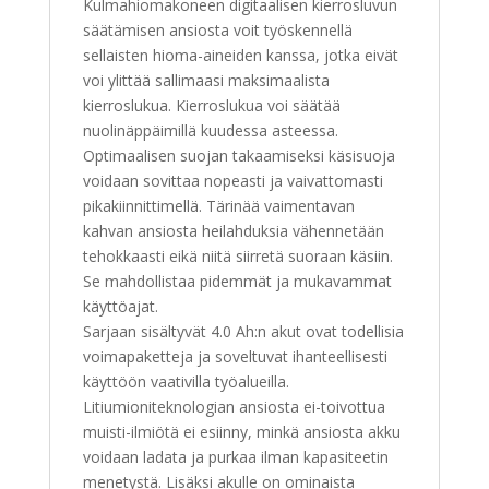
Kulmahiomakoneen digitaalisen kierrosluvun
säätämisen ansiosta voit työskennellä
sellaisten hioma-aineiden kanssa, jotka eivät
voi ylittää sallimaasi maksimaalista
kierroslukua. Kierroslukua voi säätää
nuolinäppäimillä kuudessa asteessa.
Optimaalisen suojan takaamiseksi käsisuoja
voidaan sovittaa nopeasti ja vaivattomasti
pikakiinnittimellä. Tärinää vaimentavan
kahvan ansiosta heilahduksia vähennetään
tehokkaasti eikä niitä siirretä suoraan käsiin.
Se mahdollistaa pidemmät ja mukavammat
käyttöajat.
Sarjaan sisältyvät 4.0 Ah:n akut ovat todellisia
voimapaketteja ja soveltuvat ihanteellisesti
käyttöön vaativilla työalueilla.
Litiumioniteknologian ansiosta ei-toivottua
muisti-ilmiötä ei esiinny, minkä ansiosta akku
voidaan ladata ja purkaa ilman kapasiteetin
menetystä. Lisäksi akulle on ominaista