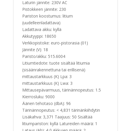
Laturin jännite: 230V AC
Pistokkeen jännite: 230
Pariston koostumus: litium
(uudelleenladattava)
Ladattava akku: kyllä
Akkutyyppi: 18650
Verkkopistoke: euro-pistorasia (01)
Jännite (V): 18
Paristo/akku: 515.6004
Litiumtiedote: tuote sisältää litiumia
(sisäänrakennettuna tai erillisenä)
mittaustarkkuus (K) Lpa: 3
mittaustarkkuus (K) Lwa: 3
Mittausepävarmuus, tärinännopeutus: 1.5
Kierrosluku: 9000
Äänen tehotaso (dbA): 96
Tärinännopeutus: < 4,831 tärinänkiihdytin
Lisäkahva: 3,371 Taajuus: 50 Sisältää
litiumpariston: kyllä Latureiden määrä: 1
Lataus (Ah): 4,0 Akkujen määrä: 2