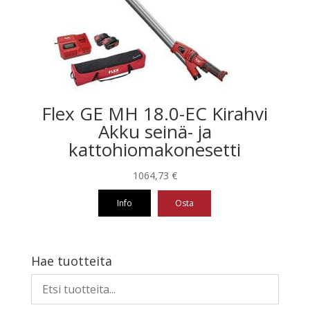
tehdä
valinnat
tuotteen
sivulla.
Flex GE MH 18.0-EC Kirahvi
Akku seinä- ja
kattohiomakonesetti
1064,73
€
Info
Osta
Hae tuotteita