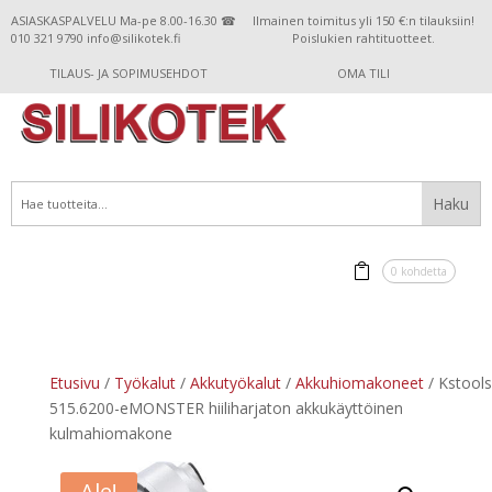
ASIASKASPALVELU Ma-pe 8.00-16.30 ☎
Ilmainen toimitus yli 150 €:n tilauksiin!
010 321 9790 info@silikotek.fi
Poislukien rahtituotteet.
TILAUS- JA SOPIMUSEHDOT
OMA TILI
0 kohdetta
Etusivu
/
Työkalut
/
Akkutyökalut
/
Akkuhiomakoneet
/ Kstools
515.6200-eMONSTER hiiliharjaton akkukäyttöinen
kulmahiomakone
Ale!