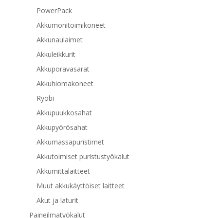
PowerPack
Akkumonitoimikoneet
Akkunaulaimet
Akkuleikkurit
Akkuporavasarat
Akkuhiomakoneet
Ryobi
Akkupuukkosahat
Akkupyörösahat
Akkumassapuristimet
Akkutoimiset puristustyökalut
Akkumittalaitteet
Muut akkukäyttöiset laitteet
Akut ja laturit
Paineilmatyökalut