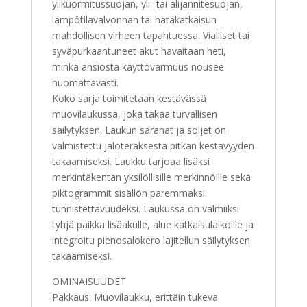
ylikuormitussuojan, yli- tai alijännitesuojan,
lämpötilavalvonnan tai hätäkatkaisun
mahdollisen virheen tapahtuessa. Vialliset tai
syväpurkaantuneet akut havaitaan heti,
minkä ansiosta käyttövarmuus nousee
huomattavasti.
Koko sarja toimitetaan kestävässä
muovilaukussa, joka takaa turvallisen
säilytyksen. Laukun saranat ja soljet on
valmistettu jaloteräksestä pitkän kestävyyden
takaamiseksi. Laukku tarjoaa lisäksi
merkintäkentän yksilöllisille merkinnöille sekä
piktogrammit sisällön paremmaksi
tunnistettavuudeksi. Laukussa on valmiiksi
tyhjä paikka lisäakulle, alue katkaisulaikoille ja
integroitu pienosalokero lajitellun säilytyksen
takaamiseksi.
OMINAISUUDET
Pakkaus: Muovilaukku, erittäin tukeva