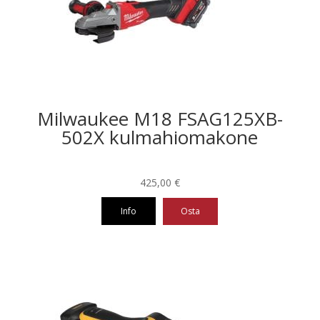
Milwaukee M18 FSAG125XB-
502X kulmahiomakone
425,00
€
Info
Osta