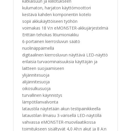
katkaisuun ja kiillotukseen
kulumaton, harjaton käyttömoottori
kestävä kahden komponentin kotelo
sopii akkukäyttöiseen työhön
voimakas 18 V:n eMONSTER-akkujärjestelmä
Erittäin tehokas litiumioniakku
6-portainen kierrosluvun säätö
nuolinäppäimellä
digitaalinen kierrosluvun näyttävä LED-näyttö
erilaisia turvaominaisuuksia käyttäjän ja
laitteen suojaamiseen
ylijännitesuoja
alijännitesuoja
oikosulkusuoja
turvallinen käynnistys
lämpötilanvalvonta
lataustila näytetään akun testipainikkeella
lataustilan ilmaisu 3-värisellä LED-näytöllä
vahvassa eMONSTER-muovilaatikossa
toimitukseen sisältyvät 4,0 Ah:n akut ja 8 A:n