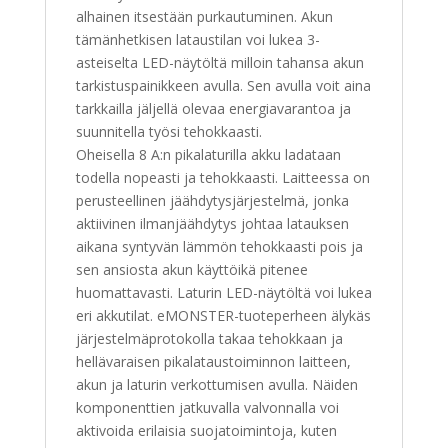
alhainen itsestään purkautuminen. Akun
tämänhetkisen lataustilan voi lukea 3-
asteiselta LED-näytöltä milloin tahansa akun
tarkistuspainikkeen avulla. Sen avulla voit aina
tarkkailla jäljellä olevaa energiavarantoa ja
suunnitella työsi tehokkaasti.
Oheisella 8 A:n pikalaturilla akku ladataan
todella nopeasti ja tehokkaasti. Laitteessa on
perusteellinen jäähdytysjärjestelmä, jonka
aktiivinen ilmanjäähdytys johtaa latauksen
aikana syntyvän lämmön tehokkaasti pois ja
sen ansiosta akun käyttöikä pitenee
huomattavasti. Laturin LED-näytöltä voi lukea
eri akkutilat. eMONSTER-tuoteperheen älykäs
järjestelmäprotokolla takaa tehokkaan ja
hellävaraisen pikalataustoiminnon laitteen,
akun ja laturin verkottumisen avulla. Näiden
komponenttien jatkuvalla valvonnalla voi
aktivoida erilaisia suojatoimintoja, kuten