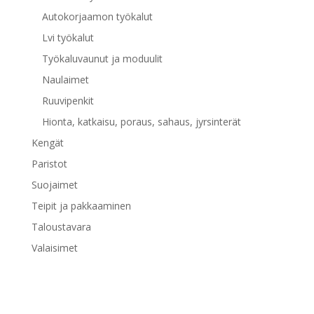
Autokorjaamon työkalut
Lvi työkalut
Työkaluvaunut ja moduulit
Naulaimet
Ruuvipenkit
Hionta, katkaisu, poraus, sahaus, jyrsinterät
Kengät
Paristot
Suojaimet
Teipit ja pakkaaminen
Taloustavara
Valaisimet