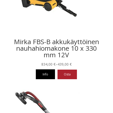
Mirka FBS-B akkukäyttöinen
nauhahiomakone 10 x 330
mm 12V
Hintaluokka:
834,00
€
–
439,00
€
439,00 €
Info
Osta
-
834,00 €
Tällä
tuotteella
on
useampi
muunnelma.
Voit