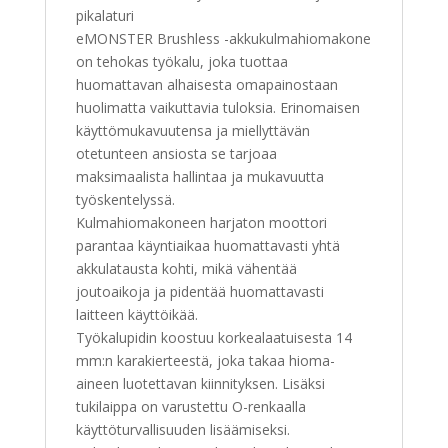
pikalaturi
eMONSTER Brushless -akkukulmahiomakone
on tehokas työkalu, joka tuottaa
huomattavan alhaisesta omapainostaan
huolimatta vaikuttavia tuloksia. Erinomaisen
käyttömukavuutensa ja miellyttävän
otetunteen ansiosta se tarjoaa
maksimaalista hallintaa ja mukavuutta
työskentelyssä.
Kulmahiomakoneen harjaton moottori
parantaa käyntiaikaa huomattavasti yhtä
akkulatausta kohti, mikä vähentää
joutoaikoja ja pidentää huomattavasti
laitteen käyttöikää.
Työkalupidin koostuu korkealaatuisesta 14
mm:n karakierteestä, joka takaa hioma-
aineen luotettavan kiinnityksen. Lisäksi
tukilaippa on varustettu O-renkaalla
käyttöturvallisuuden lisäämiseksi.