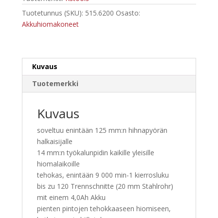
kulmahiomakone
määrä
Tuotetunnus (SKU):
515.6200
Osasto:
Akkuhiomakoneet
Kuvaus
Tuotemerkki
Kuvaus
soveltuu enintään 125 mm:n hihnapyörän
halkaisijalle
14 mm:n työkalunpidin kaikille yleisille
hiomalaikoille
tehokas, enintään 9 000 min-1 kierrosluku
bis zu 120 Trennschnitte (20 mm Stahlrohr)
mit einem 4,0Ah Akku
pienten pintojen tehokkaaseen hiomiseen,