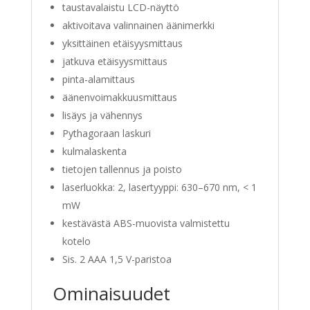
taustavalaistu LCD-näyttö
aktivoitava valinnainen äänimerkki
yksittäinen etäisyysmittaus
jatkuva etäisyysmittaus
pinta-alamittaus
äänenvoimakkuusmittaus
lisäys ja vähennys
Pythagoraan laskuri
kulmalaskenta
tietojen tallennus ja poisto
laserluokka: 2, lasertyyppi: 630–670 nm, < 1
mW
kestävästä ABS-muovista valmistettu
kotelo
Sis. 2 AAA 1,5 V-paristoa
Ominaisuudet