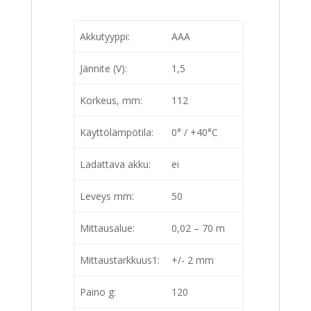
Akkutyyppi:
AAA
Jännite (V):
1,5
Korkeus, mm:
112
Käyttölämpötila:
0° / +40°C
Ladattava akku:
ei
Leveys mm:
50
Mittausalue:
0,02 – 70 m
Mittaustarkkuus1:
+/- 2 mm
Paino g:
120