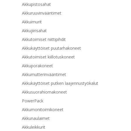
Akkupistosahat
Akkuruuvinvääntimet
Akkuimurit
Akkujiirisahat
Akkutoimiset niittipihdit
Akkukäyttöiset puutarhakoneet
Akkutoimiset kiillotuskoneet
Akkuporakoneet
Akkumutterinvääntimet
Akkukäyttöiset putken laajennustyökalut
Akkusuorahiomakoneet
PowerPack
Akkumonitoimikoneet
Akkunaulaimet
Akkuleikkurit