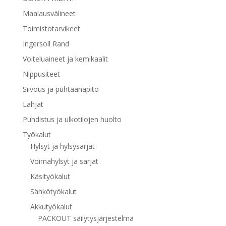
Maalausvälineet
Toimistotarvikeet
Ingersoll Rand
Voiteluaineet ja kemikaalit
Nippusiteet
Siivous ja puhtaanapito
Lahjat
Puhdistus ja ulkotilojen huolto
Työkalut
Hylsyt ja hylsysarjat
Voimahylsyt ja sarjat
Käsityökalut
Sähkötyökalut
Akkutyökalut
PACKOUT säilytysjärjestelmä