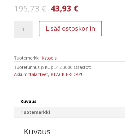
Alkuperäinen
Nykyinen
195,73
€
43,93
€
hinta
hinta
oli:
on:
Kstools
195,73 €.
43,93 €.
Lisää ostoskoriin
512.3000
COMPETITION-
laser-
etäisyysmittari,
Tuotemerkki:
Kstools
enintään
70
Tuotetunnus (SKU):
512.3000
Osastot:
m
Akkumittalaitteet
,
BLACK FRIDAY!
määrä
Kuvaus
Tuotemerkki
Kuvaus