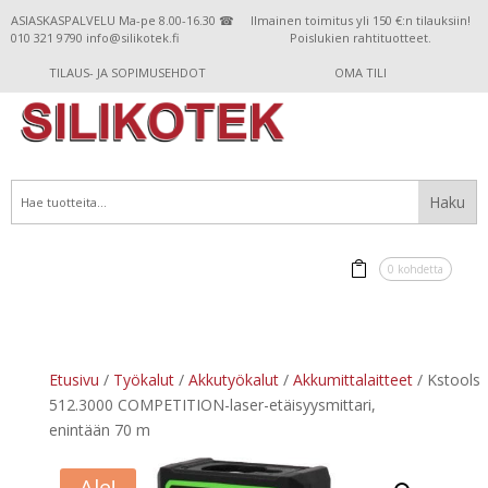
ASIASKASPALVELU Ma-pe 8.00-16.30 ☎
Ilmainen toimitus yli 150 €:n tilauksiin!
010 321 9790 info@silikotek.fi
Poislukien rahtituotteet.
TILAUS- JA SOPIMUSEHDOT
OMA TILI
0 kohdetta
Etusivu
/
Työkalut
/
Akkutyökalut
/
Akkumittalaitteet
/ Kstools
512.3000 COMPETITION-laser-etäisyysmittari,
enintään 70 m
Ale!