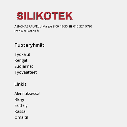
ASIASKASPALVELU Ma-pe 8.00-16.30 ☎ 010 321 9790
info@silikotek.fi
Tuoteryhmät
Työkalut
Kengät
Suojaimet
Työvaatteet
Linkit
Alennuksessa!
Blogi
Esittely
Kassa
Oma tili