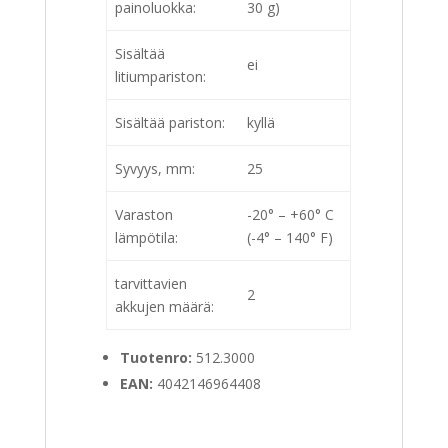
painoluokka:
30 g)
Sisältää
ei
litiumpariston:
Sisältää pariston:
kyllä
Syvyys, mm:
25
Varaston
-20° – +60° C
lämpötila:
(-4° – 140° F)
tarvittavien
2
akkujen määrä:
Tuotenro:
512.3000
EAN:
4042146964408