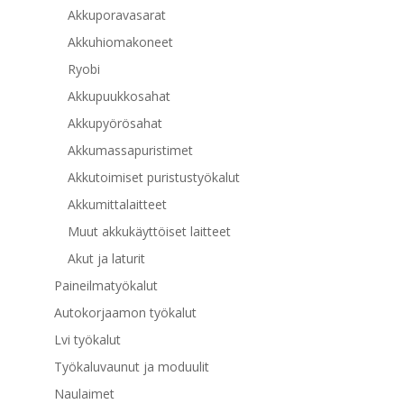
Akkuporavasarat
Akkuhiomakoneet
Ryobi
Akkupuukkosahat
Akkupyörösahat
Akkumassapuristimet
Akkutoimiset puristustyökalut
Akkumittalaitteet
Muut akkukäyttöiset laitteet
Akut ja laturit
Paineilmatyökalut
Autokorjaamon työkalut
Lvi työkalut
Työkaluvaunut ja moduulit
Naulaimet