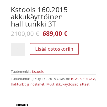
Kstools 160.2015
akkukäyttöinen
hallitunkki 3T
Alkuperäinen
Nykyinen
2100,00
€
689,00
€
hinta
hinta
oli:
on:
Kstools
2100,00 €.
689,00 €.
Lisää ostoskoriin
160.2015
akkukäyttöinen
hallitunkki
3T
Tuotemerkki:
Kstools
määrä
Tuotetunnus (SKU):
160.2015
Osastot:
BLACK FRIDAY!
,
Hallitunkit ja nostimet
,
Muut akkukäyttöiset laitteet
Kuvaus