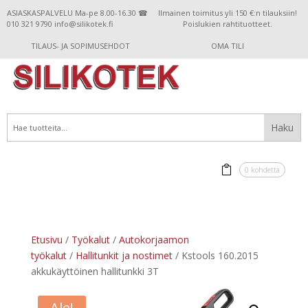
ASIASKASPALVELU Ma-pe 8.00-16.30 ☎
Ilmainen toimitus yli 150 €:n tilauksiin!
010 321 9790 info@silikotek.fi
Poislukien rahtituotteet.
TILAUS- JA SOPIMUSEHDOT
OMA TILI
0 kohdetta
Etusivu
/
Työkalut
/
Autokorjaamon
työkalut
/
Hallitunkit ja nostimet
/ Kstools 160.2015
akkukäyttöinen hallitunkki 3T
Ale!