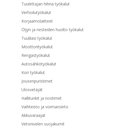
Tuulettajan hihna työkalut
Verhoilutyökalut
Korjaamolaitteet
Öljyn ja nesteiden huolto työkalut
Tuulilasi työkalut
Moottorityökalut
Rengastyökalut
Autosähkötyökalut
Kori työkalut
Jousenpuristimet
Ulosvetäjät
Hallitunkit ja nostimet
Vaihteisto ja voimansiirto
Akkuvaraajat
Vetonivelen suojakumit