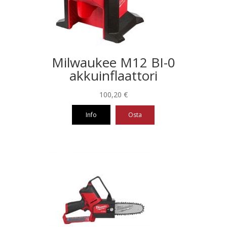
Milwaukee M12 BI-0
akkuinflaattori
100,20
€
Info
Osta