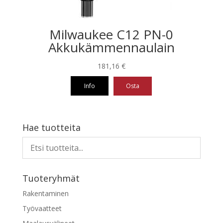
Milwaukee C12 PN-0
Akkukämmennaulain
181,16
€
Info
Osta
Hae tuotteita
Tuoteryhmät
Rakentaminen
Työvaatteet