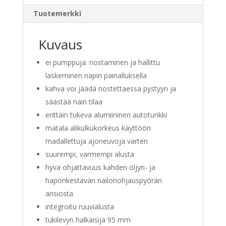
Tuotemerkki
Kuvaus
ei pumppuja: nostaminen ja hallittu
laskeminen napin painalluksella
kahva voi jäädä nostettaessa pystyyn ja
säästää näin tilaa
erittäin tukeva alumiininen autotunkki
matala alikulkukorkeus käyttöön
madallettuja ajoneuvoja varten
suurempi, varmempi alusta
hyvä ohjattavuus kahden öljyn- ja
haponkestävän nailonohjauspyörän
ansiosta
integroitu ruuvialusta
tukilevyn halkaisija 95 mm