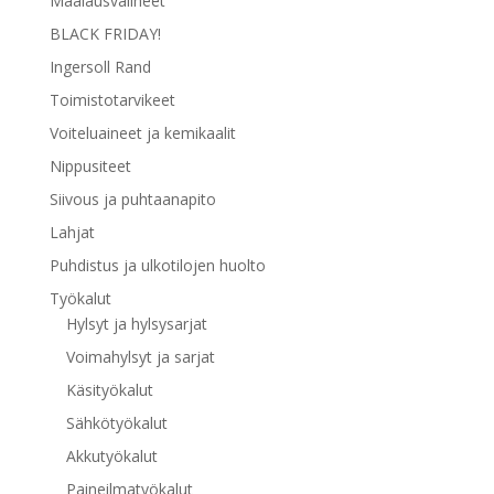
Maalausvälineet
BLACK FRIDAY!
Ingersoll Rand
Toimistotarvikeet
Voiteluaineet ja kemikaalit
Nippusiteet
Siivous ja puhtaanapito
Lahjat
Puhdistus ja ulkotilojen huolto
Työkalut
Hylsyt ja hylsysarjat
Voimahylsyt ja sarjat
Käsityökalut
Sähkötyökalut
Akkutyökalut
Paineilmatyökalut