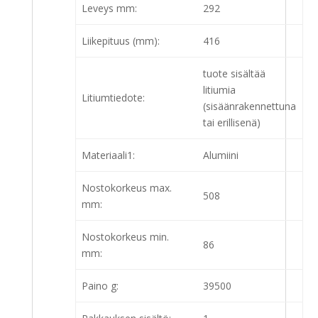
Leveys mm:
292
Liikepituus (mm):
416
tuote sisältää
litiumia
Litiumtiedote:
(sisäänrakennettuna
tai erillisenä)
Materiaali1:
Alumiini
Nostokorkeus max.
508
mm:
Nostokorkeus min.
86
mm:
Paino g:
39500