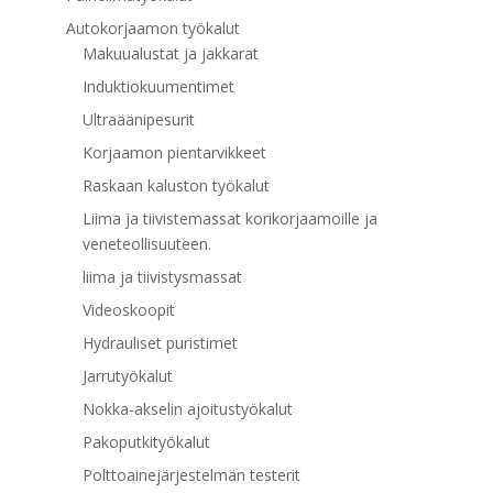
Autokorjaamon työkalut
Makuualustat ja jakkarat
Induktiokuumentimet
Ultraäänipesurit
Korjaamon pientarvikkeet
Raskaan kaluston työkalut
Liima ja tiivistemassat korikorjaamoille ja
veneteollisuuteen.
liima ja tiivistysmassat
Videoskoopit
Hydrauliset puristimet
Jarrutyökalut
Nokka-akselin ajoitustyökalut
Pakoputkityökalut
Polttoainejärjestelmän testerit