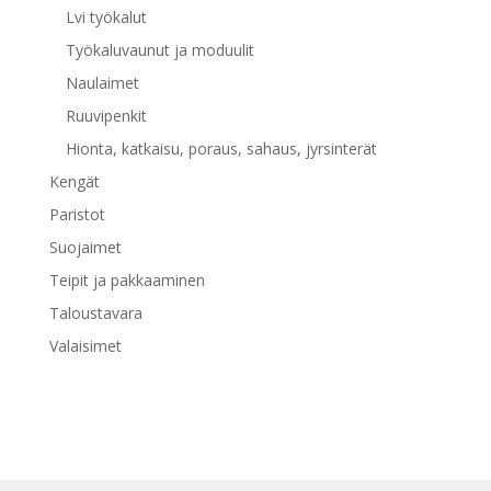
Lvi työkalut
Työkaluvaunut ja moduulit
Naulaimet
Ruuvipenkit
Hionta, katkaisu, poraus, sahaus, jyrsinterät
Kengät
Paristot
Suojaimet
Teipit ja pakkaaminen
Taloustavara
Valaisimet