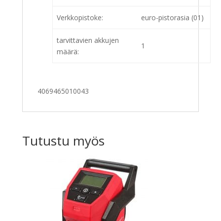
Verkkopistoke:
euro-pistorasia (01)
tarvittavien akkujen
1
määrä:
4069465010043
Tutustu myös