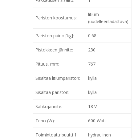
Pakkauksen sisältö:
1
litium
Pariston koostumus:
(uudelleenladattava)
Pariston paino [kg]:
0.68
Pistokkeen jännite:
230
Pituus, mm:
767
Sisältää litiumpariston:
kyllä
Sisältää pariston:
kyllä
Sähköjännite:
18 V
Teho (W):
600 Watt
Toimintoattribuutti 1:
hydraulinen