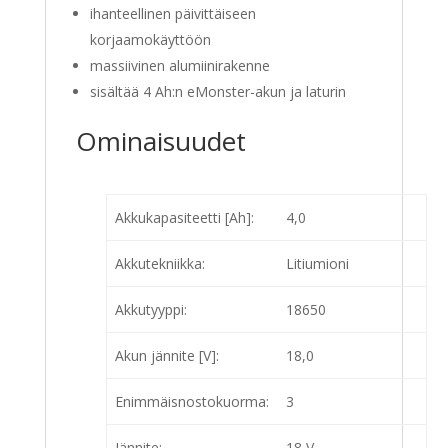
ihanteellinen päivittäiseen
korjaamokäyttöön
massiivinen alumiinirakenne
sisältää 4 Ah:n eMonster-akun ja laturin
Ominaisuudet
Akkukapasiteetti [Ah]:
4,0
Akkutekniikka:
Litiumioni
Akkutyyppi:
18650
Akun jännite [V]:
18,0
Enimmäisnostokuorma:
3
Jännite:
18 V