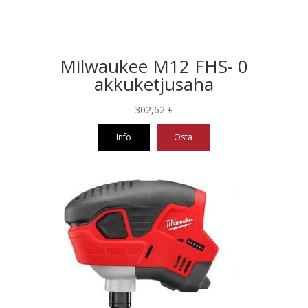
Milwaukee M12 FHS- 0
akkuketjusaha
302,62
€
Info
Osta