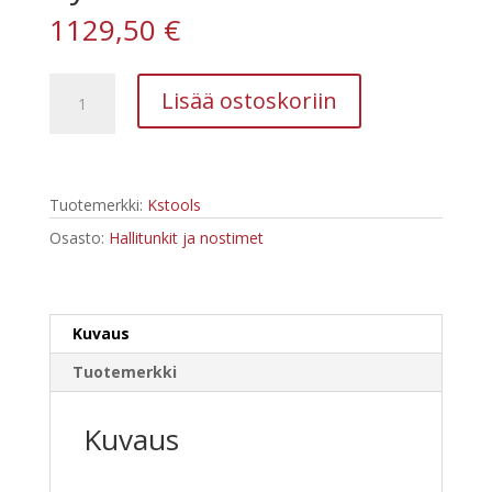
1129,50
€
Kstools
Lisää ostoskoriin
160.1050
performance
Trukkitunkki,
hydraulinen
Tuotemerkki:
Kstools
4-
5
Osasto:
Hallitunkit ja nostimet
t
määrä
Kuvaus
Tuotemerkki
Kuvaus