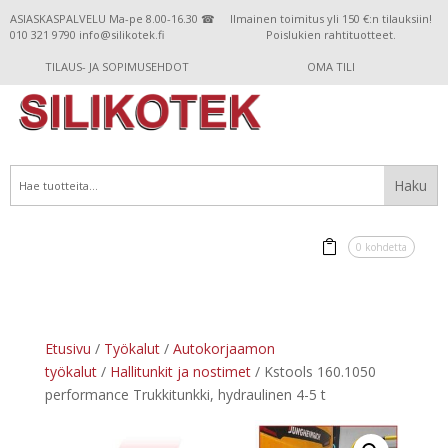
ASIASKASPALVELU Ma-pe 8.00-16.30 ☎
Ilmainen toimitus yli 150 €:n tilauksiin!
010 321 9790 info@silikotek.fi
Poislukien rahtituotteet.
TILAUS- JA SOPIMUSEHDOT
OMA TILI
0 kohdetta
Etusivu
/
Työkalut
/
Autokorjaamon
työkalut
/
Hallitunkit ja nostimet
/ Kstools 160.1050
performance Trukkitunkki, hydraulinen 4-5 t