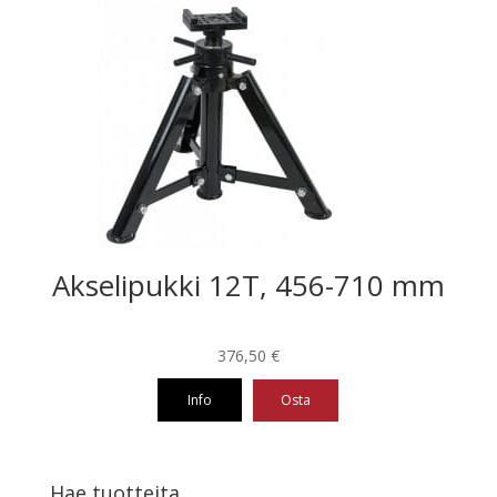
Akselipukki 12T, 456-710 mm
376,50
€
Info
Osta
Hae tuotteita