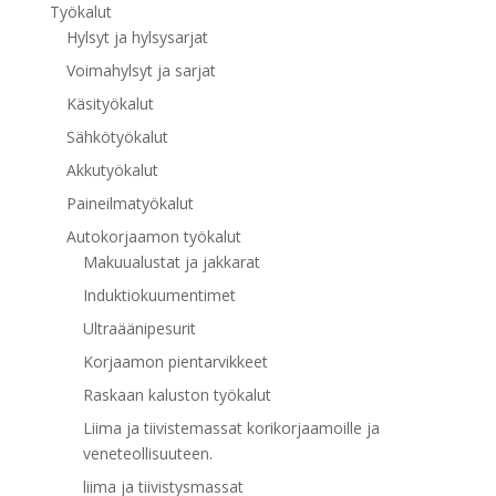
Työkalut
Hylsyt ja hylsysarjat
Voimahylsyt ja sarjat
Käsityökalut
Sähkötyökalut
Akkutyökalut
Paineilmatyökalut
Autokorjaamon työkalut
Makuualustat ja jakkarat
Induktiokuumentimet
Ultraäänipesurit
Korjaamon pientarvikkeet
Raskaan kaluston työkalut
Liima ja tiivistemassat korikorjaamoille ja
veneteollisuuteen.
liima ja tiivistysmassat