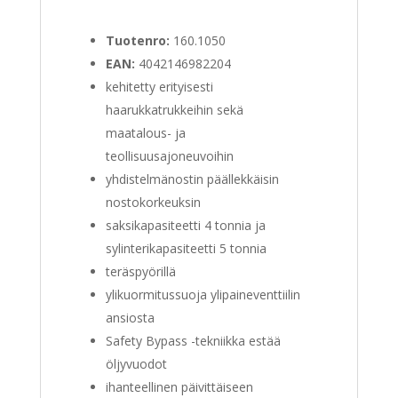
Tuotenro:
160.1050
EAN:
4042146982204
kehitetty erityisesti
haarukkatrukkeihin sekä
maatalous- ja
teollisuusajoneuvoihin
yhdistelmänostin päällekkäisin
nostokorkeuksin
saksikapasiteetti 4 tonnia ja
sylinterikapasiteetti 5 tonnia
teräspyörillä
ylikuormitussuoja ylipaineventtiilin
ansiosta
Safety Bypass -tekniikka estää
öljyvuodot
ihanteellinen päivittäiseen