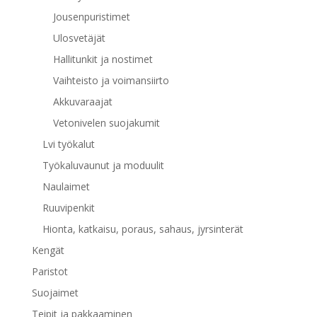
Jousenpuristimet
Ulosvetäjät
Hallitunkit ja nostimet
Vaihteisto ja voimansiirto
Akkuvaraajat
Vetonivelen suojakumit
Lvi työkalut
Työkaluvaunut ja moduulit
Naulaimet
Ruuvipenkit
Hionta, katkaisu, poraus, sahaus, jyrsinterät
Kengät
Paristot
Suojaimet
Teipit ja pakkaaminen