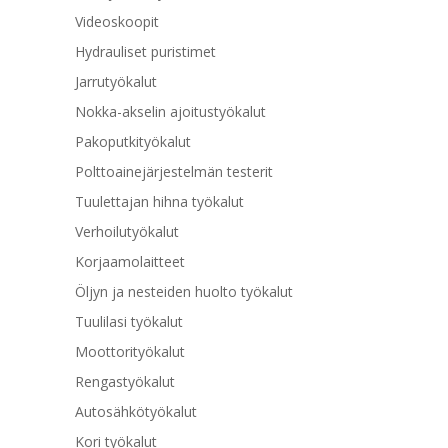
Videoskoopit
Hydrauliset puristimet
Jarrutyökalut
Nokka-akselin ajoitustyökalut
Pakoputkityökalut
Polttoainejärjestelmän testerit
Tuulettajan hihna työkalut
Verhoilutyökalut
Korjaamolaitteet
Öljyn ja nesteiden huolto työkalut
Tuulilasi työkalut
Moottorityökalut
Rengastyökalut
Autosähkötyökalut
Kori työkalut