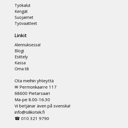
Työkalut
Kengät
Suojaimet
Työvaatteet
Linkit
Alennuksessa!
Blogi
Esittely
Kassa
Oma tili
Ota meihin yhteyttä
✉ Permonkaarre 117
68600 Pietarsaari
Ma-pe 8.00-16.30
Vi betjänar även på svenska!
info@silikotek.fi
☎ 010 321 9790