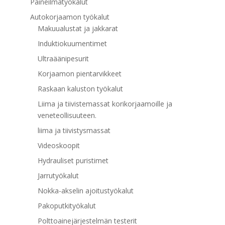
Paineilmatyökalut
Autokorjaamon työkalut
Makuualustat ja jakkarat
Induktiokuumentimet
Ultraäänipesurit
Korjaamon pientarvikkeet
Raskaan kaluston työkalut
Liima ja tiivistemassat korikorjaamoille ja
veneteollisuuteen.
liima ja tiivistysmassat
Videoskoopit
Hydrauliset puristimet
Jarrutyökalut
Nokka-akselin ajoitustyökalut
Pakoputkityökalut
Polttoainejärjestelmän testerit