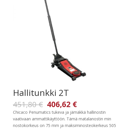
Hallitunkki 2T
Alkuperäinen
Nykyinen
451,80
€
406,62
€
hinta
hinta
Chicaco Penumatics tukeva ja jämäkkä hallinostin
oli:
on:
vaativaan ammattikäyttöön. Tämä matalanostin min
451,80 €.
406,62 €.
nostokorkeus on 75 mm ja maksiminosteokerkeus 505