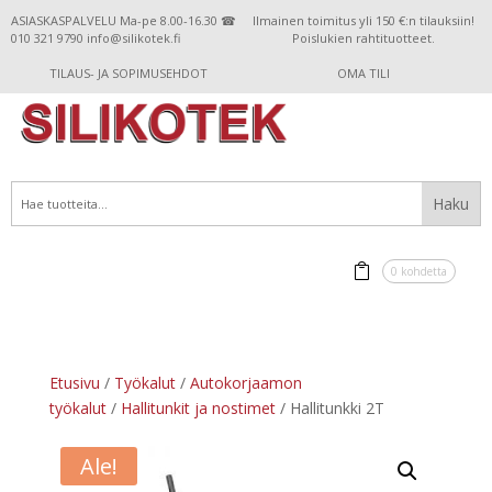
ASIASKASPALVELU Ma-pe 8.00-16.30 ☎
Ilmainen toimitus yli 150 €:n tilauksiin!
010 321 9790 info@silikotek.fi
Poislukien rahtituotteet.
TILAUS- JA SOPIMUSEHDOT
OMA TILI
0 kohdetta
Etusivu
/
Työkalut
/
Autokorjaamon
työkalut
/
Hallitunkit ja nostimet
/ Hallitunkki 2T
Ale!