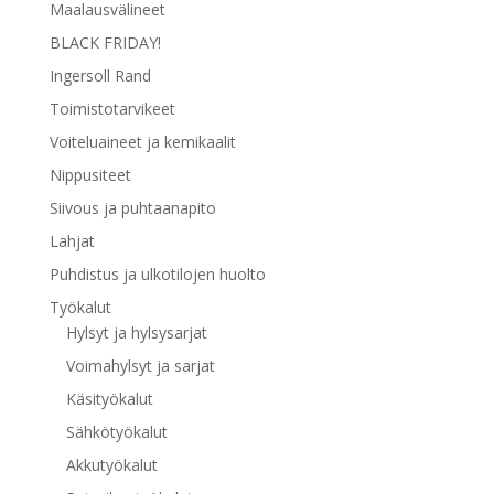
Maalausvälineet
BLACK FRIDAY!
Ingersoll Rand
Toimistotarvikeet
Voiteluaineet ja kemikaalit
Nippusiteet
Siivous ja puhtaanapito
Lahjat
Puhdistus ja ulkotilojen huolto
Työkalut
Hylsyt ja hylsysarjat
Voimahylsyt ja sarjat
Käsityökalut
Sähkötyökalut
Akkutyökalut