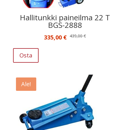
Hallitunkki paineilma 22 T
BGS-2888
Alkuperäinen
Nykyinen
439,00
€
335,00
€
hinta
hinta
oli:
on:
Osta
439,00 €.
335,00 €.
Ale!