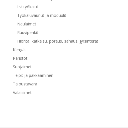
Lvi työkalut
Työkaluvaunut ja moduulit
Naulaimet
Ruuvipenkit
Hionta, katkaisu, poraus, sahaus, jyrsinterät
Kengät
Paristot
Suojaimet
Teipit ja pakkaaminen
Taloustavara
Valaisimet