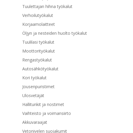
Tuulettajan hihna työkalut
Verhoilutyökalut
Korjaamolaitteet
Öljyn ja nesteiden huolto työkalut
Tuulilasi työkalut
Moottorityökalut
Rengastyökalut
Autosähkötyökalut
Kori työkalut
Jousenpuristimet
Ulosvetäjät
Hallitunkit ja nostimet
Vaihteisto ja voimansiirto
Akkuvaraajat
Vetonivelen suojakumit