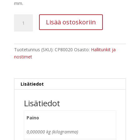
mm.
Hallitunkki
Lisää ostoskoriin
2T
määrä
Tuotetunnus (SKU):
CP80020
Osasto:
Hallitunkit ja
nostimet
Lisätiedot
Lisätiedot
Paino
0,000000 kg (kilogramma)