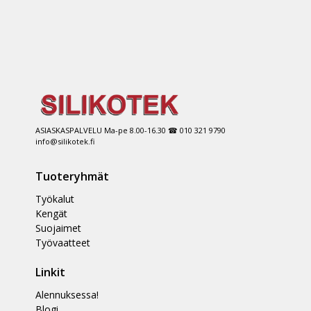
ASIASKASPALVELU Ma-pe 8.00-16.30 ☎ 010 321 9790
info@silikotek.fi
Tuoteryhmät
Työkalut
Kengät
Suojaimet
Työvaatteet
Linkit
Alennuksessa!
Blogi