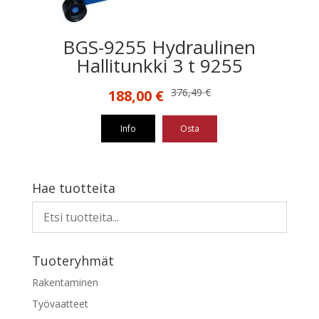
BGS-9255 Hydraulinen
Hallitunkki 3 t 9255
Alkuperäinen
Nykyinen
376,49
€
188,00
€
hinta
hinta
oli:
on:
Info
Osta
376,49 €.
188,00 €.
Hae tuotteita
Tuoteryhmät
Rakentaminen
Työvaatteet