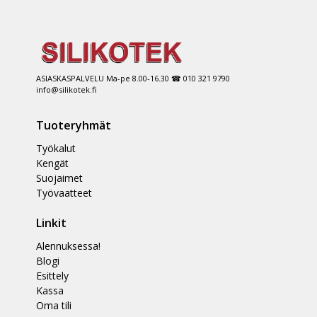
ASIASKASPALVELU Ma-pe 8.00-16.30 ☎ 010 321 9790
info@silikotek.fi
Tuoteryhmät
Työkalut
Kengät
Suojaimet
Työvaatteet
Linkit
Alennuksessa!
Blogi
Esittely
Kassa
Oma tili