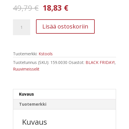
Alkuperäinen
Nykyinen
49,79
€
18,83
€
hinta
hinta
oli:
on:
Kstools
49,79 €.
18,83 €.
Lisää ostoskoriin
159.0030
ERGOTORQUEplus-
ruuviväänninsarja,
6-
Tuotemerkki:
Kstools
os,
Torx
Tuotetunnus (SKU):
159.0030
Osastot:
BLACK FRIDAY!
,
määrä
Ruuvimeisselit
Kuvaus
Tuotemerkki
Kuvaus