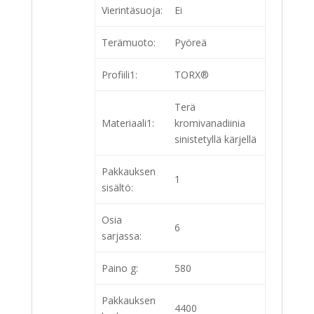
Vierintäsuoja:
Ei
Terämuoto:
Pyöreä
Profiili1:
TORX®
Terä
Materiaali1:
kromivanadiinia
sinistetyllä kärjellä
Pakkauksen
1
sisältö:
Osia
6
sarjassa:
Paino g:
580
Pakkauksen
4400