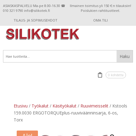
ASIASKASPALVELU Ma-pe 8.00-16.30 ☎
Ilmainen toimitus yli 150 €:n tilauksiin!
010 321 9790 info@silikotek.fi
Poislukien rahtituotteet.
TILAUS- JA SOPIMUSEHDOT
OMA TILI
0 kohdetta
Etusivu
/
Työkalut
/
Käsityökalut
/
Ruuvimeisselit
/ Kstools
159.0030 ERGOTORQUEplus-ruuviväänninsarja, 6-os,
Torx
Ale!