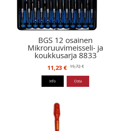
BGS 12 osainen
Mikroruuvimeisseli- ja
koukkusarja 8833
Alkuperäinen
Nykyinen
19,72
€
11,23
€
hinta
hinta
oli:
on:
Info
Osta
19,72 €.
11,23 €.