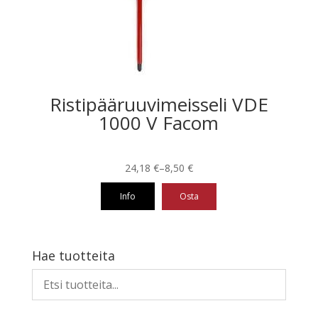
valinnat
tuotteen
sivulla.
Ristipääruuvimeisseli VDE
1000 V Facom
Hintaluokka:
24,18
€
–
8,50
€
8,50 €
Info
Osta
-
24,18 €
Tällä
tuotteella
on
Hae tuotteita
useampi
muunnelma.
Voit
tehdä