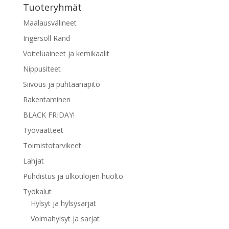
Tuoteryhmät
valinnat
tuotteen
Maalausvälineet
sivulla.
Ingersoll Rand
Voiteluaineet ja kemikaalit
Nippusiteet
Siivous ja puhtaanapito
Rakentaminen
BLACK FRIDAY!
Työvaatteet
Toimistotarvikeet
Lahjat
Puhdistus ja ulkotilojen huolto
Työkalut
Hylsyt ja hylsysarjat
Voimahylsyt ja sarjat