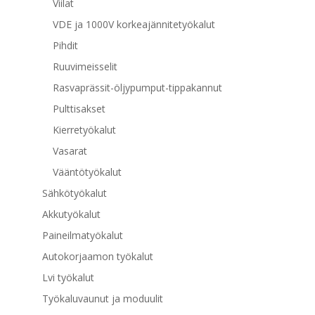
Viilat
VDE ja 1000V korkeajännitetyökalut
Pihdit
Ruuvimeisselit
Rasvaprässit-öljypumput-tippakannut
Pulttisakset
Kierretyökalut
Vasarat
Vääntötyökalut
Sähkötyökalut
Akkutyökalut
Paineilmatyökalut
Autokorjaamon työkalut
Lvi työkalut
Työkaluvaunut ja moduulit