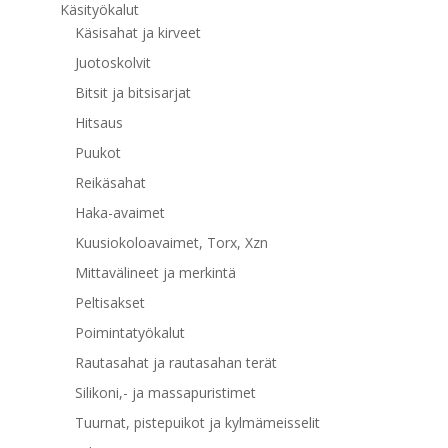
Käsityökalut
Käsisahat ja kirveet
Juotoskolvit
Bitsit ja bitsisarjat
Hitsaus
Puukot
Reikäsahat
Haka-avaimet
Kuusiokoloavaimet, Torx, Xzn
Mittavälineet ja merkintä
Peltisakset
Poimintatyökalut
Rautasahat ja rautasahan terät
Silikoni,- ja massapuristimet
Tuurnat, pistepuikot ja kylmämeisselit