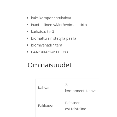
kaksikomponenttikahva
ihanteellinen vääntövoiman siirto
karkaistu terä
kromattu sinistetyllä päällä
kromivanadiiniterä
EAN:
4042146119983
Ominaisuudet
2-
Kahva:
komponenttikahva
Pahvinen
Pakkaus:
esittelyteline