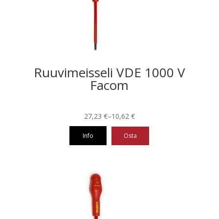
Ruuvimeisseli VDE 1000 V
Facom
Hintaluokka:
27,23
€
–
10,62
€
10,62 €
Info
Osta
-
27,23 €
Tällä
tuotteella
on
useampi
muunnelma.
Voit
tehdä