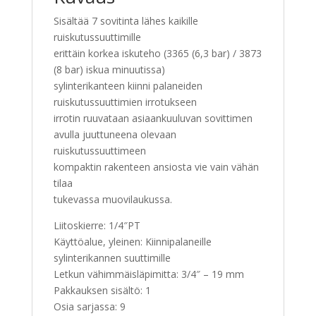
Sisältää 7 sovitinta lähes kaikille
ruiskutussuuttimille
erittäin korkea iskuteho (3365 (6,3 bar) / 3873
(8 bar) iskua minuutissa)
sylinterikanteen kiinni palaneiden
ruiskutussuuttimien irrotukseen
irrotin ruuvataan asiaankuuluvan sovittimen
avulla juuttuneena olevaan
ruiskutussuuttimeen
kompaktin rakenteen ansiosta vie vain vähän
tilaa
tukevassa muovilaukussa.
Liitoskierre: 1/4″PT
Käyttöalue, yleinen: Kiinnipalaneille
sylinterikannen suuttimille
Letkun vähimmäisläpimitta: 3/4″ – 19 mm
Pakkauksen sisältö: 1
Osia sarjassa: 9