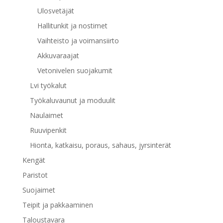
Ulosvetäjät
Hallitunkit ja nostimet
Vaihteisto ja voimansiirto
Akkuvaraajat
Vetonivelen suojakumit
Lvi työkalut
Työkaluvaunut ja moduulit
Naulaimet
Ruuvipenkit
Hionta, katkaisu, poraus, sahaus, jyrsinterät
Kengät
Paristot
Suojaimet
Teipit ja pakkaaminen
Taloustavara