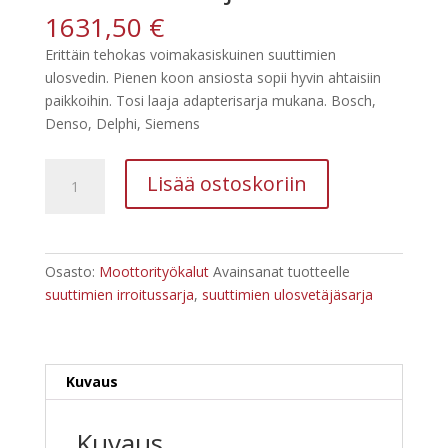
1631,50
€
Erittäin tehokas voimakasiskuinen suuttimien
ulosvedin. Pienen koon ansiosta sopii hyvin ahtaisiin
paikkoihin. Tosi laaja adapterisarja mukana. Bosch,
Denso, Delphi, Siemens
Kstools
Lisää ostoskoriin
152.1130
Paineilmatoiminen
ruiskutussuuttimien
ulosvedinsarja
Osasto:
Moottorityökalut
Avainsanat tuotteelle
määrä
suuttimien irroitussarja
,
suuttimien ulosvetäjäsarja
Kuvaus
Kuvaus