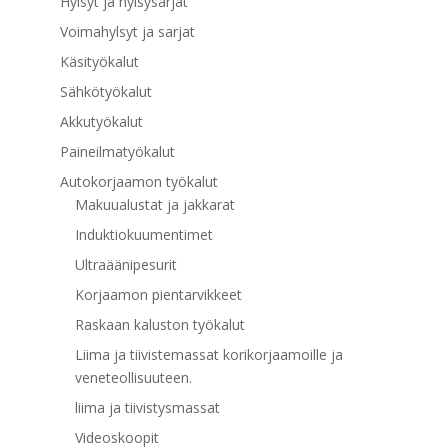
Hylsyt ja hylsysarjat
Voimahylsyt ja sarjat
Käsityökalut
Sähkötyökalut
Akkutyökalut
Paineilmatyökalut
Autokorjaamon työkalut
Makuualustat ja jakkarat
Induktiokuumentimet
Ultraäänipesurit
Korjaamon pientarvikkeet
Raskaan kaluston työkalut
Liima ja tiivistemassat korikorjaamoille ja
veneteollisuuteen.
liima ja tiivistysmassat
Videoskoopit