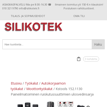
ASIASKASPALVELU Ma-pe 8.00-16.30 ☎
Ilmainen toimitus yli 150 €:n tilauksiin!
010 321 9790 info@silikotek.fi
Poislukien rahtituotteet.
TILAUS- JA SOPIMUSEHDOT
OMA TILI
0 kohdetta
Etusivu
/
Työkalut
/
Autokorjaamon
työkalut
/
Moottorityökalut
/ Kstools 152.1130
Paineilmatoiminen ruiskutussuuttimien ulosvedinsarja