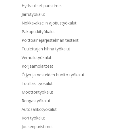
Hydrauliset puristimet
Jarrutyökalut
Nokka-akselin ajoitustyökalut
Pakoputkityökalut
Polttoainejärjestelmän testerit
Tuulettajan hihna työkalut
Verhoilutyökalut
Korjaamolaitteet
Öljyn ja nesteiden huolto työkalut
Tuulilasi työkalut
Moottorityökalut
Rengastyökalut
Autosähkötyökalut
Kori työkalut
Jousenpuristimet