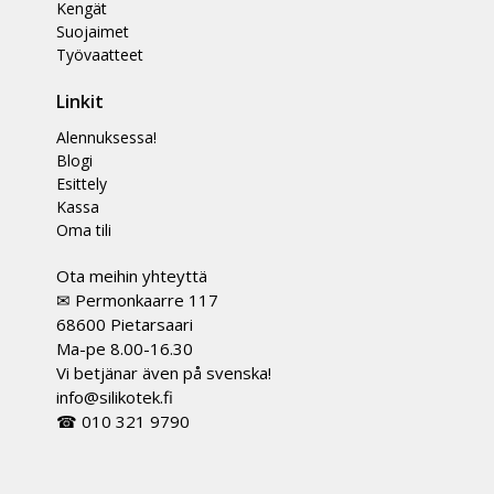
Kengät
Suojaimet
Työvaatteet
Linkit
Alennuksessa!
Blogi
Esittely
Kassa
Oma tili
Ota meihin yhteyttä
✉ Permonkaarre 117
68600 Pietarsaari
Ma-pe 8.00-16.30
Vi betjänar även på svenska!
info@silikotek.fi
☎ 010 321 9790