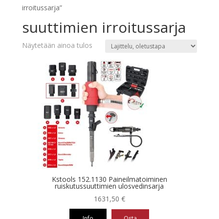
irroitussarja”
suuttimien irroitussarja
Näytetään ainoa tulos
Kstools 152.1130 Paineilmatoiminen
ruiskutussuuttimien ulosvedinsarja
1631,50
€
Info
Osta