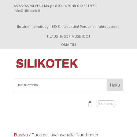
ASIASKASPALVELU Ma-pe 8.00-16.30 ☎ 010 321 9790
info@silikotek.fi
Ilmainen toimitus yli 150 €:n tilauksiin! Poislukien rahtituotteet.
TILAUS- JA SOPIMUSEHDOT
OMA TILI
0 kohdetta
Etusivu
/ Tuotteet avainsanalla “suuttimien