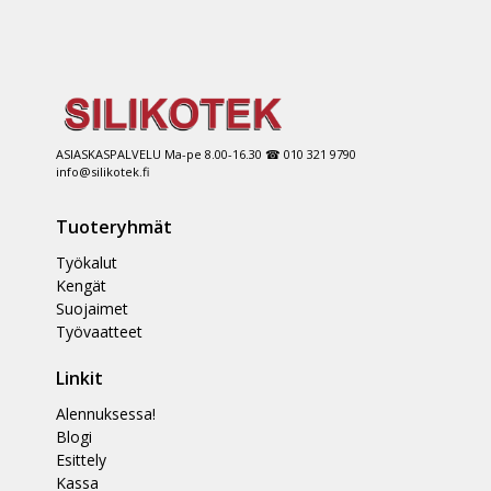
ASIASKASPALVELU Ma-pe 8.00-16.30 ☎ 010 321 9790
info@silikotek.fi
Tuoteryhmät
Työkalut
Kengät
Suojaimet
Työvaatteet
Linkit
Alennuksessa!
Blogi
Esittely
Kassa