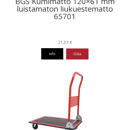
BGS Kumimatto 120×61 mm
luistamaton liukuestematto
65701
21,07
€
Info
Osta