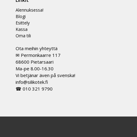
Linkit
Alennuksessa!
Blogi
Esittely
Kassa
Oma tili
Ota meihin yhteyttä
✉ Permonkaarre 117
68600 Pietarsaari
Ma-pe 8.00-16.30
Vi betjänar även på svenska!
info@silikotek.fi
☎ 010 321 9790