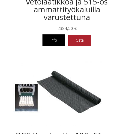
vetolaatikkoa ja 515-os
ammattityökaluilla
varustettuna
2384,50
€
Info
Osta