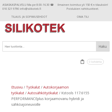
ASIASKASPALVELU Ma-pe 8.00-16.30 ☎
Ilmainen toimitus yli 150 €:n tilauksiin!
010 321 9790 info@silikotek.fi
Poislukien rahtituotteet.
TILAUS- JA SOPIMUSEHDOT
OMA TILI
0 kohdetta
Etusivu
/
Työkalut
/
Autokorjaamon
työkalut
/
Autosähkötyökalut
/ Kstools 117.6155
PERFORMANCEplus korjaamovanu hybridi ja
sähköajoneuvoille