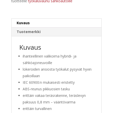
tuotteelle
työkaluvaunu sähköautoille
Kuvaus
Tuotemerkki
Kuvaus
ihanteellinen valikoima hybridi- ja
sähköajoneuvoille
lokeroiden ansiosta työkalut pysyvät hyvin
paikoillaan
IEC 60900:n mukaisesti eristetty
ABS-reunus pikkuosien tasku
erittäin vakaa teräsrakenne, teräslevyn
paksuus 0,8 mm – vääntövarma
erittäin turvallinen