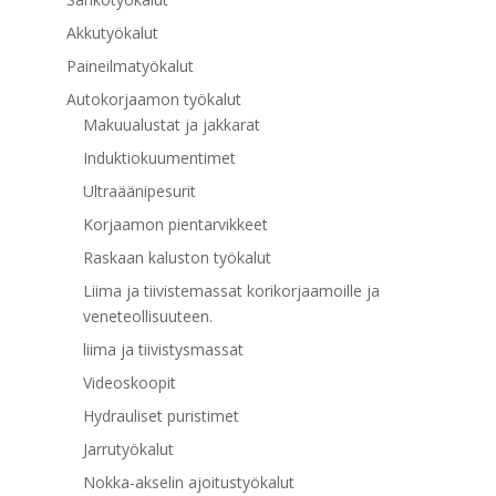
Akkutyökalut
Paineilmatyökalut
Autokorjaamon työkalut
Makuualustat ja jakkarat
Induktiokuumentimet
Ultraäänipesurit
Korjaamon pientarvikkeet
Raskaan kaluston työkalut
Liima ja tiivistemassat korikorjaamoille ja
veneteollisuuteen.
liima ja tiivistysmassat
Videoskoopit
Hydrauliset puristimet
Jarrutyökalut
Nokka-akselin ajoitustyökalut