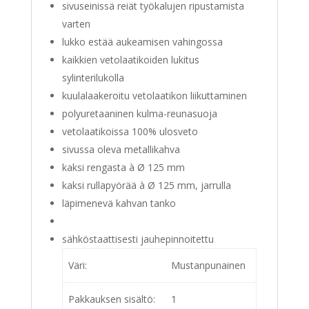
sivuseinissä reiät työkalujen ripustamista
varten
lukko estää aukeamisen vahingossa
kaikkien vetolaatikoiden lukitus
sylinterilukolla
kuulalaakeroitu vetolaatikon liikuttaminen
polyuretaaninen kulma-reunasuoja
vetolaatikoissa 100% ulosveto
sivussa oleva metallikahva
kaksi rengasta à Ø 125 mm
kaksi rullapyörää à Ø 125 mm, jarrulla
läpimenevä kahvan tanko
sähköstaattisesti jauhepinnoitettu
Väri:
Mustanpunainen
Pakkauksen sisältö:
1