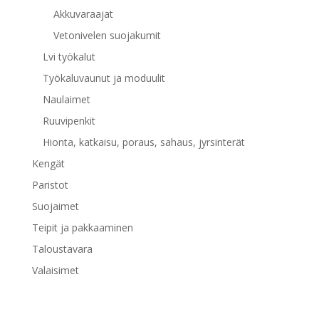
Akkuvaraajat
Vetonivelen suojakumit
Lvi työkalut
Työkaluvaunut ja moduulit
Naulaimet
Ruuvipenkit
Hionta, katkaisu, poraus, sahaus, jyrsinterät
Kengät
Paristot
Suojaimet
Teipit ja pakkaaminen
Taloustavara
Valaisimet