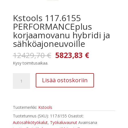
Kstools 117.6155
PERFORMANCEplus
korjaamovanu hybridi ja
sähköajoneuvoille
Alkuperäinen
Nykyinen
12429,70
€
5823,83
€
hinta
hinta
Kysy toimitusaikaa.
oli:
on:
12429,70 €.
5823,83 €.
Kstools
Lisää ostoskoriin
117.6155
PERFORMANCEplus
korjaamovanu
hybridi
Tuotemerkki:
Kstools
ja
sähköajoneuvoille
Tuotetunnus (SKU):
117.6155
Osastot:
määrä
Autosähkötyökalut
,
Työkaluvaunut
Avainsana