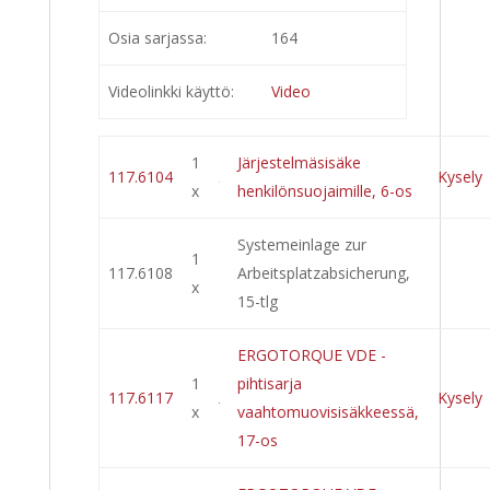
Osia sarjassa:
164
Videolinkki käyttö:
Video
1
Järjestelmäsisäke
117.6104
Kysely
x
henkilönsuojaimille, 6-os
Systemeinlage zur
1
117.6108
Arbeitsplatzabsicherung,
x
15-tlg
ERGOTORQUE VDE -
1
pihtisarja
117.6117
Kysely
x
vaahtomuovisisäkkeessä,
17-os