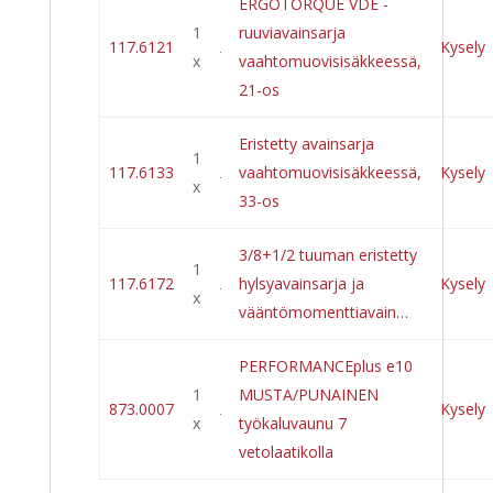
ERGOTORQUE VDE -
1
ruuviavainsarja
117.6121
Kysely
x
vaahtomuovisisäkkeessä,
21-os
Eristetty avainsarja
1
117.6133
vaahtomuovisisäkkeessä,
Kysely
x
33-os
3/8+1/2 tuuman eristetty
1
117.6172
hylsyavainsarja ja
Kysely
x
vääntömomenttiavain…
PERFORMANCEplus e10
1
MUSTA/PUNAINEN
873.0007
Kysely
x
työkaluvaunu 7
vetolaatikolla