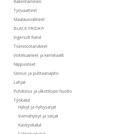
Rakentaminen
Työvaatteet
Maalausvälineet
BLACK FRIDAY!
Ingersoll Rand
Toimistotarvikeet
Voiteluaineet ja kemikaalit
Nippusiteet
Siivous ja puhtaanapito
Lahjat
Puhdistus ja ulkotilojen huolto
Työkalut
Hylsyt ja hylsysarjat
Voimahylsyt ja sarjat
Käsityökalut
Sähkötyökalut