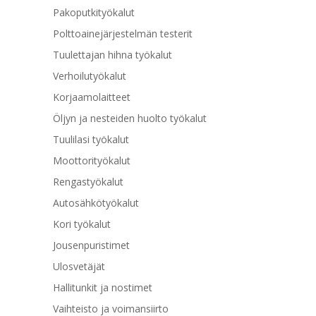
Pakoputkityökalut
Polttoainejärjestelmän testerit
Tuulettajan hihna työkalut
Verhoilutyökalut
Korjaamolaitteet
Öljyn ja nesteiden huolto työkalut
Tuulilasi työkalut
Moottorityökalut
Rengastyökalut
Autosähkötyökalut
Kori työkalut
Jousenpuristimet
Ulosvetäjät
Hallitunkit ja nostimet
Vaihteisto ja voimansiirto