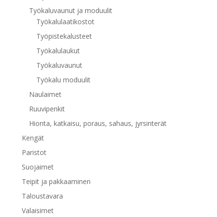
Työkaluvaunut ja moduulit
Työkalulaatikostot
Työpistekalusteet
Työkalulaukut
Työkaluvaunut
Työkalu moduulit
Naulaimet
Ruuvipenkit
Hionta, katkaisu, poraus, sahaus, jyrsinterät
Kengät
Paristot
Suojaimet
Teipit ja pakkaaminen
Taloustavara
Valaisimet