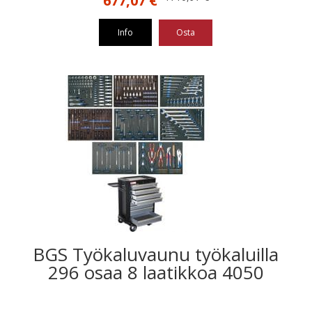
677,07
€
hinta
hinta
oli:
on:
Info
Osta
1710,97 €.
677,07 €.
BGS Työkaluvaunu työkaluilla
296 osaa 8 laatikkoa 4050