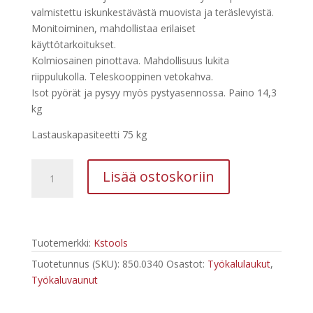
valmistettu iskunkestävästä muovista ja teräslevyistä.
Monitoiminen, mahdollistaa erilaiset
käyttötarkoitukset.
Kolmiosainen pinottava. Mahdollisuus lukita
riippulukolla. Teleskooppinen vetokahva.
Isot pyörät ja pysyy myös pystyasennossa. Paino 14,3
kg
Lastauskapasiteetti 75 kg
Kstools
Lisää ostoskoriin
850.0340
Työkalupakki
pyörillä
määrä
Tuotemerkki:
Kstools
Tuotetunnus (SKU):
850.0340
Osastot:
Työkalulaukut
,
Työkaluvaunut