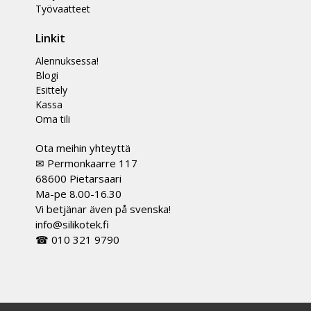
Työvaatteet
Linkit
Alennuksessa!
Blogi
Esittely
Kassa
Oma tili
Ota meihin yhteyttä
✉ Permonkaarre 117
68600 Pietarsaari
Ma-pe 8.00-16.30
Vi betjänar även på svenska!
info@silikotek.fi
☎ 010 321 9790