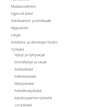
Maalausvälineet
Ingersoll Rand
Voiteluaineet ja kemikaalit
Nippusiteet
Lahjat
Puhdistus ja ulkotilojen huolto
Työkalut
Hylsyt ja hylsysarjat
Voimahylsyt ja sarjat
Käsityökalut
Sähkötyökalut
Akkutyökalut
Paineilmatyökalut
Autokorjaamon työkalut
Lvi työkalut