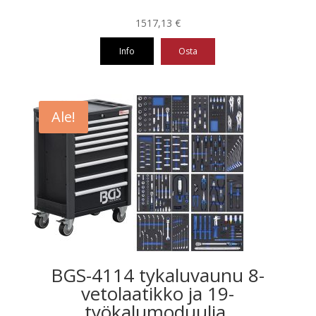
1517,13
€
Info
Osta
Ale!
BGS-4114 tykaluvaunu 8-
vetolaatikko ja 19-
työkalumoduulia.