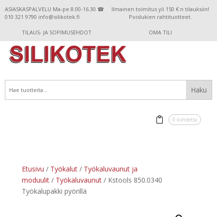
ASIASKASPALVELU Ma-pe 8.00-16.30 ☎
Ilmainen toimitus yli 150 €:n tilauksiin!
010 321 9790 info@silikotek.fi
Poislukien rahtituotteet.
TILAUS- JA SOPIMUSEHDOT
OMA TILI
0 kohdetta
Etusivu
/
Työkalut
/
Työkaluvaunut ja
moduulit
/
Työkaluvaunut
/ Kstools 850.0340
Työkalupakki pyörillä