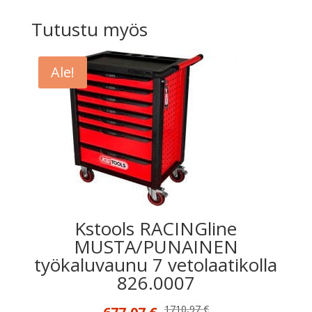
Tutustu myös
Ale!
Kstools RACINGline
MUSTA/PUNAINEN
työkaluvaunu 7 vetolaatikolla
826.0007
Alkuperäinen
Nykyinen
1710,97
€