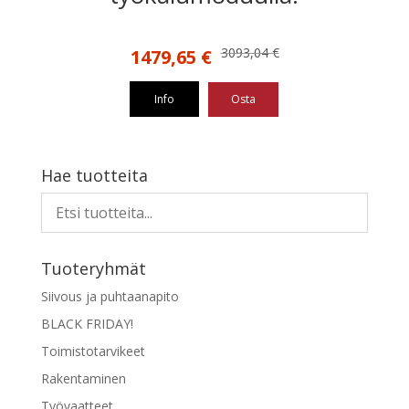
Alkuperäinen
Nykyinen
3093,04
€
1479,65
€
hinta
hinta
oli:
on:
Info
Osta
3093,04 €.
1479,65 €.
Hae tuotteita
Tuoteryhmät
Siivous ja puhtaanapito
BLACK FRIDAY!
Toimistotarvikeet
Rakentaminen
Työvaatteet