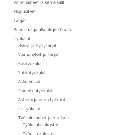
Voiteluaineet ja kemikaalit
Nippusiteet
Lahjat
Puhdistus ja ulkotilojen huolto
Työkalut
Hylsyt ja hylsysarjat
Voimahylsyt ja sarjat
Käsityökalut
Sähkötyökalut
Akkutyökalut
Paineilmatyökalut
Autokorjaamon työkalut
Lvi työkalut
Työkaluvaunut ja moduulit
Työkalulaatikostot
Työpistekalusteet