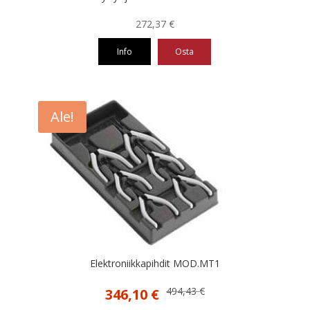
272,37
€
Info
Osta
Ale!
Elektroniikkapihdit MOD.MT1
Alkuperäinen
Nykyinen
494,43
€
346,10
€
hinta
hinta