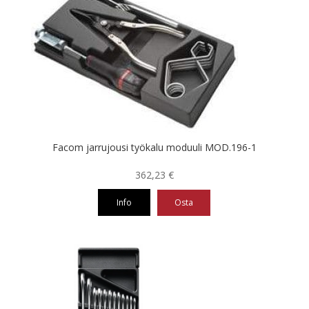
Facom jarrujousi työkalu moduuli MOD.196-1
362,23
€
Info
Osta