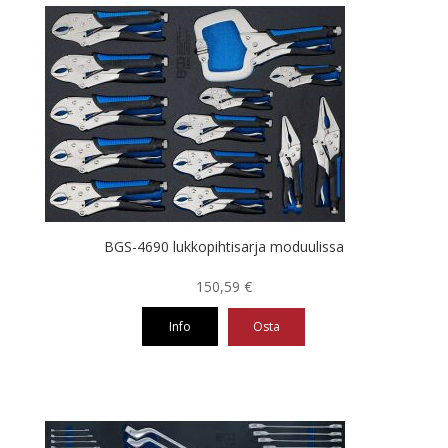
BGS-4690 lukkopihtisarja moduulissa
150,59
€
Info
Osta