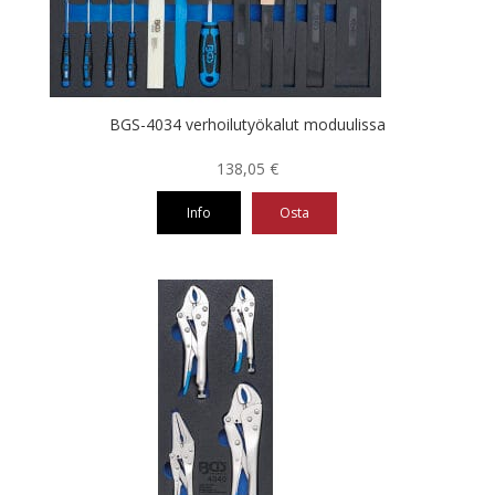
BGS-4034 verhoilutyökalut moduulissa
138,05
€
Info
Osta