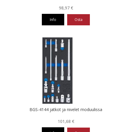
98,97
€
Info
Osta
BGS-4144 jatkot ja nivelet moduulissa
101,68
€