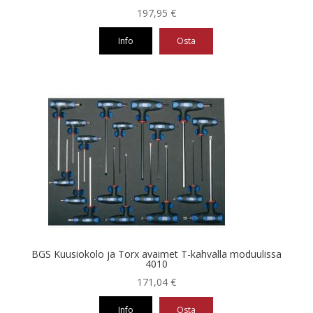
197,95
€
Info
Osta
BGS Kuusiokolo ja Torx avaimet T-kahvalla moduulissa
4010
171,04
€
Info
Osta