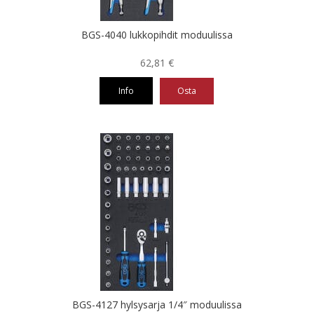
BGS-4040 lukkopihdit moduulissa
62,81
€
Info
Osta
BGS-4127 hylsysarja 1/4″ moduulissa