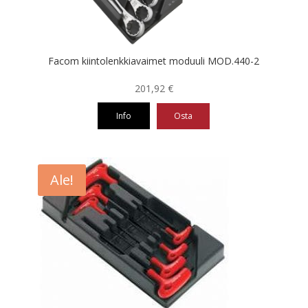
Facom kiintolenkkiavaimet moduuli MOD.440-2
201,92
€
Info
Osta
Ale!