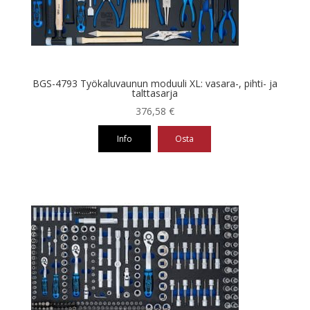
BGS-4793 Työkaluvaunun moduuli XL: vasara-, pihti- ja
talttasarja
376,58
€
Info
Osta