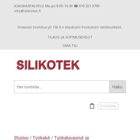
ASIASKASPALVELU Ma-pe 8.00-16.30 ☎ 010 321 9790
info@silikotek.fi
Ilmainen toimitus yli 150 €:n tilauksiin! Poislukien rahtituotteet.
TILAUS- JA SOPIMUSEHDOT
OMA TILI
0 kohdetta
Etusivu
/
Työkalut
/
Työkaluvaunut ja