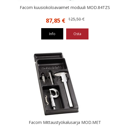
Facom kuusiokoloavaimet moduuli MOD.84TZS
Alkuperäinen
Nykyinen
125,50
€
87,85
€
hinta
hinta
oli:
on:
Info
Osta
125,50 €.
87,85 €.
Facom Mittaustyökalusarja MOD.MET