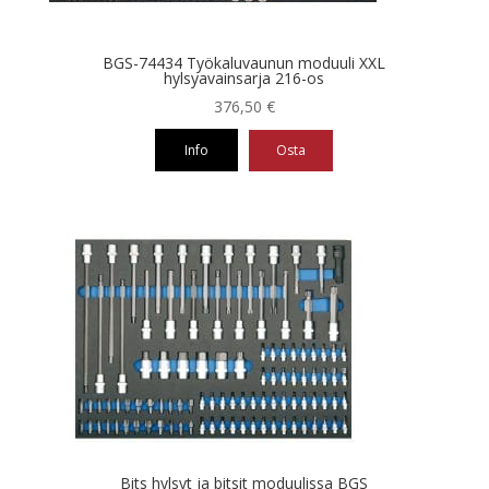
BGS-74434 Työkaluvaunun moduuli XXL
hylsyavainsarja 216-os
376,50
€
Info
Osta
Bits hylsyt ja bitsit moduulissa BGS