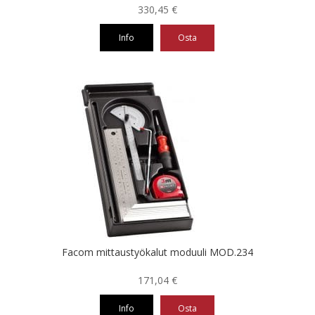
330,45
€
Info
Osta
Facom mittaustyökalut moduuli MOD.234
171,04
€
Info
Osta