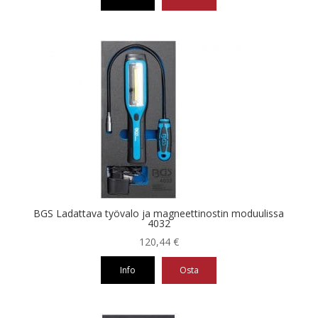
BGS Ladattava työvalo ja magneettinostin moduulissa
4032
120,44
€
Info
Osta