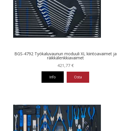
BGS-4792 Työkaluvaunun moduuli XL kiintoavaimet ja
räikkälenkkiavaimet
421,77
€
Info
Osta