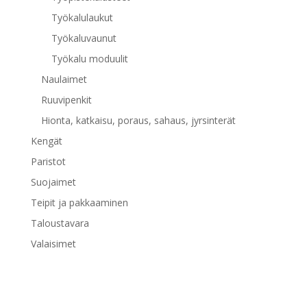
Työkalulaukut
Työkaluvaunut
Työkalu moduulit
Naulaimet
Ruuvipenkit
Hionta, katkaisu, poraus, sahaus, jyrsinterät
Kengät
Paristot
Suojaimet
Teipit ja pakkaaminen
Taloustavara
Valaisimet