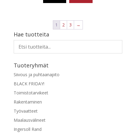
1
2
3
→
Hae tuotteita
Tuoteryhmät
Siivous ja puhtaanapito
BLACK FRIDAY!
Toimistotarvikeet
Rakentaminen
Työvaatteet
Maalausvälineet
Ingersoll Rand