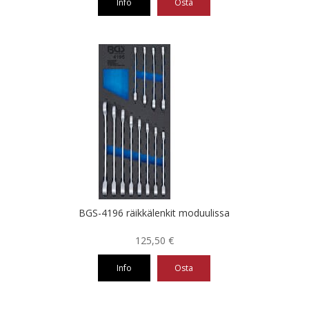
Info
Osta
BGS-4196 räikkälenkit moduulissa
125,50
€
Info
Osta