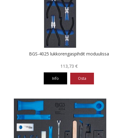
BGS-4025 lukkorengaspihdit moduulissa
113,73
€
Info
Osta