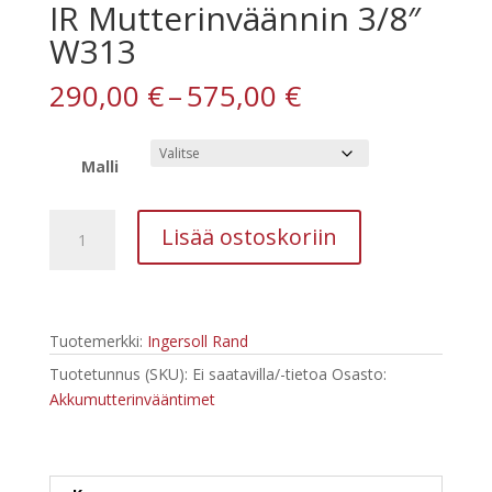
IR Mutterinväännin 3/8″
W313
Hintaluokka:
290,00
€
–
575,00
€
290,00 €
-
575,00 €
Malli
IR
Lisää ostoskoriin
Mutterinväännin
3/8"
W313
määrä
Tuotemerkki:
Ingersoll Rand
Tuotetunnus (SKU):
Ei saatavilla/-tietoa
Osasto:
Akkumutterinvääntimet