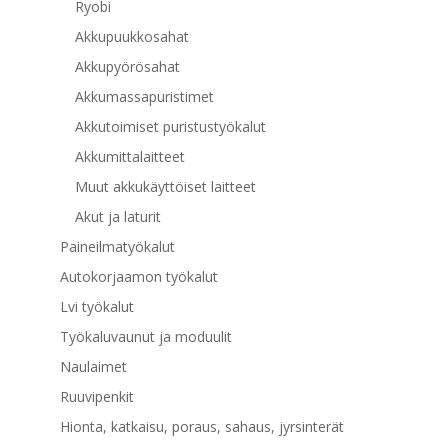
Ryobi
Akkupuukkosahat
Akkupyörösahat
Akkumassapuristimet
Akkutoimiset puristustyökalut
Akkumittalaitteet
Muut akkukäyttöiset laitteet
Akut ja laturit
Paineilmatyökalut
Autokorjaamon työkalut
Lvi työkalut
Työkaluvaunut ja moduulit
Naulaimet
Ruuvipenkit
Hionta, katkaisu, poraus, sahaus, jyrsinterät