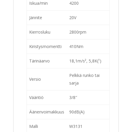
Iskua/min
4200
Jännite
20V
Kierrosluku
2800rpm
Kiristysmomentti
410Nm
Tärinäarvo
18,1m/s², 5,8K(¹)
Pelkkä runko tai
Versio
sarja
Vääntiö
3/8″
Äänenvoimakkuus
90dB(A)
Malli
W3131