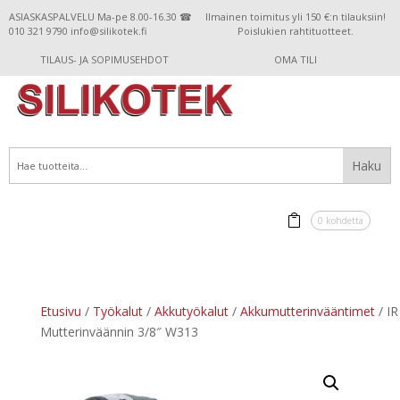
ASIASKASPALVELU Ma-pe 8.00-16.30 ☎
Ilmainen toimitus yli 150 €:n tilauksiin!
010 321 9790 info@silikotek.fi
Poislukien rahtituotteet.
TILAUS- JA SOPIMUSEHDOT
OMA TILI
0 kohdetta
Etusivu
/
Työkalut
/
Akkutyökalut
/
Akkumutterinvääntimet
/ IR
Mutterinväännin 3/8″ W313