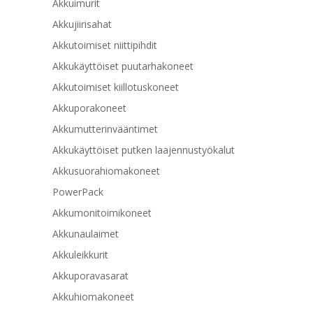
Akkuimurit
Akkujiirisahat
Akkutoimiset niittipihdit
Akkukäyttöiset puutarhakoneet
Akkutoimiset kiillotuskoneet
Akkuporakoneet
Akkumutterinvääntimet
Akkukäyttöiset putken laajennustyökalut
Akkusuorahiomakoneet
PowerPack
Akkumonitoimikoneet
Akkunaulaimet
Akkuleikkurit
Akkuporavasarat
Akkuhiomakoneet