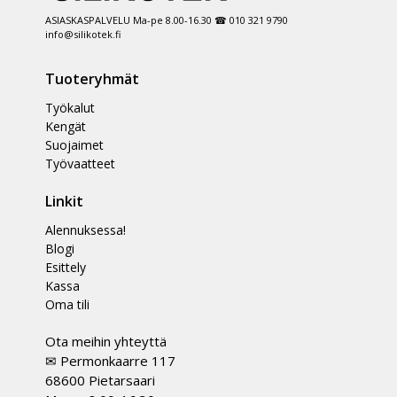
ASIASKASPALVELU Ma-pe 8.00-16.30 ☎ 010 321 9790
info@silikotek.fi
Tuoteryhmät
Työkalut
Kengät
Suojaimet
Työvaatteet
Linkit
Alennuksessa!
Blogi
Esittely
Kassa
Oma tili
Ota meihin yhteyttä
✉ Permonkaarre 117
68600 Pietarsaari