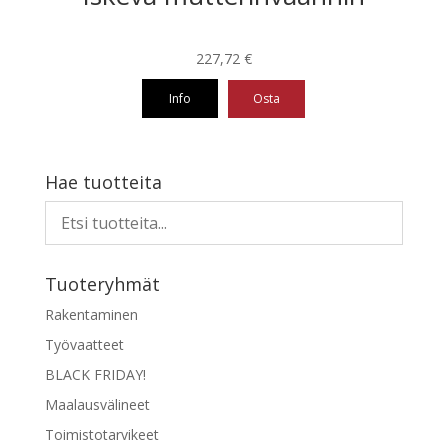
227,72
€
Info
Osta
Hae tuotteita
Tuoteryhmät
Rakentaminen
Työvaatteet
BLACK FRIDAY!
Maalausvälineet
Toimistotarvikeet