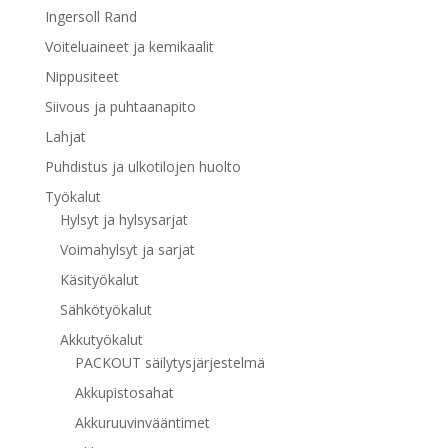
Ingersoll Rand
Voiteluaineet ja kemikaalit
Nippusiteet
Siivous ja puhtaanapito
Lahjat
Puhdistus ja ulkotilojen huolto
Työkalut
Hylsyt ja hylsysarjat
Voimahylsyt ja sarjat
Käsityökalut
Sähkötyökalut
Akkutyökalut
PACKOUT säilytysjärjestelmä
Akkupistosahat
Akkuruuvinvääntimet