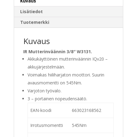
Kuvaus
Lisätiedot
Tuotemerkki
Kuvaus
IR Mutterinväännin 3/8″ W3131.
Akkukäyttöinen mutterinväännin IQv20 –
akkujärjestelmään.
Voimakas hiiliharjaton moottori. Suurin
avausmomentti on 545Nm.
Varjoton työvalo.
3 – portainen nopeudensäätö.
EAN-koodi
663023168562
Irrotusmomentti
545Nm