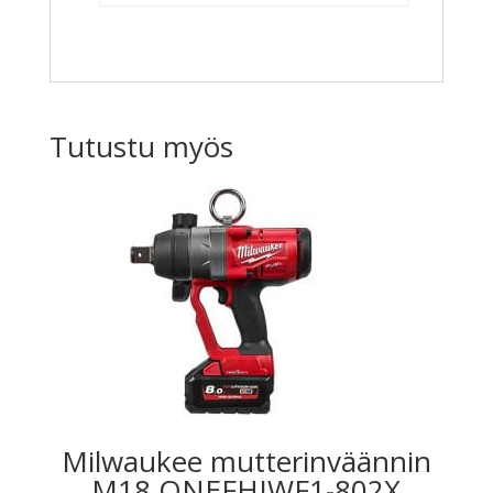
Tutustu myös
Milwaukee mutterinväännin
M18 ONEFHIWF1-802X