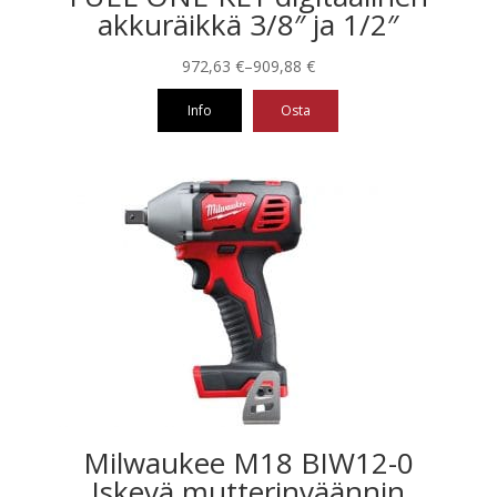
akkuräikkä 3/8″ ja 1/2″
Hintaluokka:
972,63
€
–
909,88
€
909,88 €
Info
Osta
-
972,63 €
Tällä
tuotteella
on
useampi
muunnelma.
Voit
tehdä
valinnat
tuotteen
sivulla.
Milwaukee M18 BIW12-0
Iskevä mutterinväännin