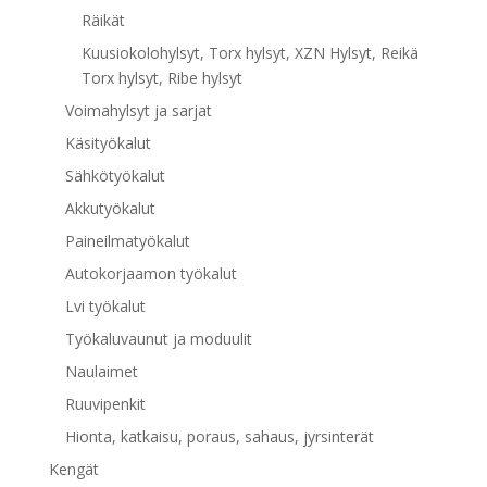
Räikät
Kuusiokolohylsyt, Torx hylsyt, XZN Hylsyt, Reikä
Torx hylsyt, Ribe hylsyt
Voimahylsyt ja sarjat
Käsityökalut
Sähkötyökalut
Akkutyökalut
Paineilmatyökalut
Autokorjaamon työkalut
Lvi työkalut
Työkaluvaunut ja moduulit
Naulaimet
Ruuvipenkit
Hionta, katkaisu, poraus, sahaus, jyrsinterät
Kengät