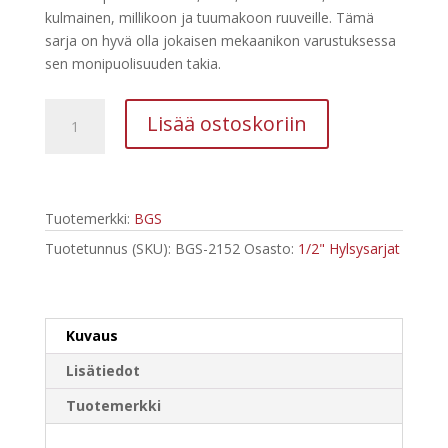
kulmainen, millikoon ja tuumakoon ruuveille. Tämä
sarja on hyvä olla jokaisen mekaanikon varustuksessa
sen monipuolisuuden takia.
BGS
Lisää ostoskoriin
Gear
Lock
hylsyt
1/2"
Tuotemerkki:
BGS
2152
määrä
Tuotetunnus (SKU):
BGS-2152
Osasto:
1/2" Hylsysarjat
Kuvaus
Lisätiedot
Tuotemerkki