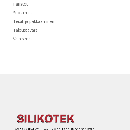
Paristot
Suojaimet
Teipit ja pakkaaminen
Taloustavara
Valaisimet
ASIASKASPALVELU Ma-pe 8.00-16.30 ☎ 010 321 9790