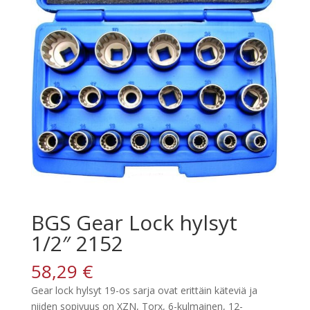
BGS Gear Lock hylsyt
1/2″ 2152
58,29
€
Gear lock hylsyt 19-os sarja ovat erittäin käteviä ja
niiden sopivuus on XZN, Torx, 6-kulmainen, 12-