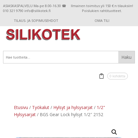
ASIASKASPALVELU Ma-pe 8.00-16.30 ☎
Ilmainen toimitus yli 150 €:n tilauksiin!
010 321 9790 info@silikotek.fi
Poislukien rahtituotteet.
TILAUS- JA SOPIMUSEHDOT
OMA TILI
0 kohdetta
Etusivu
/
Työkalut
/
Hylsyt ja hylsysarjat
/
1/2"
Hylsysarjat
/ BGS Gear Lock hylsyt 1/2″ 2152