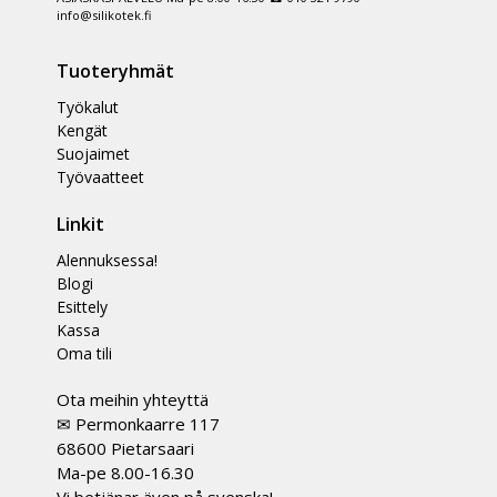
info@silikotek.fi
Tuoteryhmät
Työkalut
Kengät
Suojaimet
Työvaatteet
Linkit
Alennuksessa!
Blogi
Esittely
Kassa
Oma tili
Ota meihin yhteyttä
✉ Permonkaarre 117
68600 Pietarsaari
Ma-pe 8.00-16.30
Vi betjänar även på svenska!