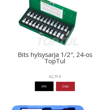
Bits hylsysarja 1/2″, 24-os
TopTul
62,75
€
Info
Osta