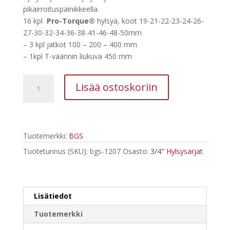
335,65 €.
175,64 €.
pikairroituspainikkeella.
16 kpl
Pro-Torque®
hylsyä, koot 19-21-22-23-24-26-
27-30-32-34-36-38-41-46-48-50mm
– 3 kpl jatkot 100 – 200 – 400 mm
– 1kpl T-väännin liukuva 450 mm
BGS
Lisää ostoskoriin
21-
osainen
Hylsysarja
3/4"
Tuotemerkki:
BGS
1207
määrä
Tuotetunnus (SKU):
bgs-1207
Osasto:
3/4" Hylsysarjat
Lisätiedot
Tuotemerkki