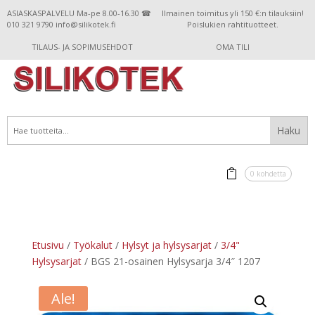
ASIASKASPALVELU Ma-pe 8.00-16.30 ☎
Ilmainen toimitus yli 150 €:n tilauksiin!
010 321 9790 info@silikotek.fi
Poislukien rahtituotteet.
TILAUS- JA SOPIMUSEHDOT
OMA TILI
0 kohdetta
Etusivu
/
Työkalut
/
Hylsyt ja hylsysarjat
/
3/4"
Hylsysarjat
/ BGS 21-osainen Hylsysarja 3/4″ 1207
Ale!