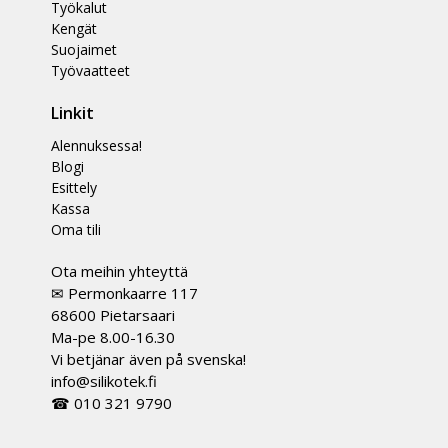
Työkalut
Kengät
Suojaimet
Työvaatteet
Linkit
Alennuksessa!
Blogi
Esittely
Kassa
Oma tili
Ota meihin yhteyttä
✉ Permonkaarre 117
68600 Pietarsaari
Ma-pe 8.00-16.30
Vi betjänar även på svenska!
info@silikotek.fi
☎ 010 321 9790