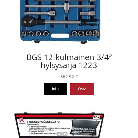
BGS 12-kulmainen 3/4″
hylsysarja 1223
362,92
€
Info
Osta