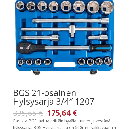
BGS 21-osainen
Hylsysarja 3/4″ 1207
Alkuperäinen
Nykyinen
335,65
€
175,64
€
hinta
hinta
Parasta BGS laatua erittäin hyvälaatuinen ja kestävä
oli:
on:
hylsysarja. BGS Hylsysarjassa on 500mm räikkäväännin