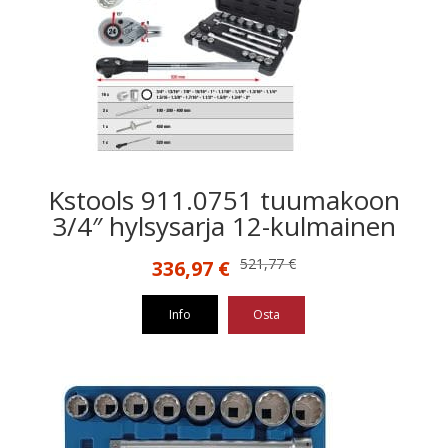
Kstools 911.0751 tuumakoon
3/4″ hylsysarja 12-kulmainen
Alkuperäinen
Nykyinen
521,77
€
336,97
€
hinta
hinta
oli:
on:
Info
Osta
521,77 €.
336,97 €.