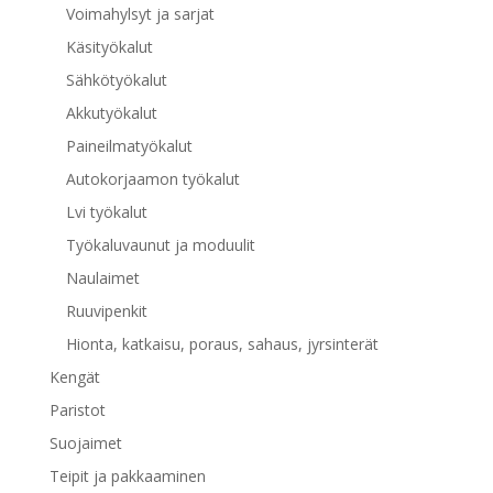
Voimahylsyt ja sarjat
Käsityökalut
Sähkötyökalut
Akkutyökalut
Paineilmatyökalut
Autokorjaamon työkalut
Lvi työkalut
Työkaluvaunut ja moduulit
Naulaimet
Ruuvipenkit
Hionta, katkaisu, poraus, sahaus, jyrsinterät
Kengät
Paristot
Suojaimet
Teipit ja pakkaaminen