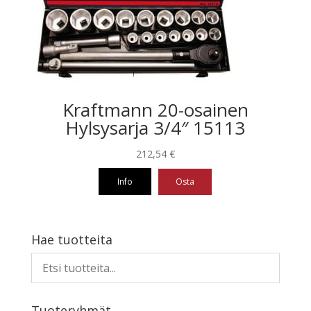
Kraftmann 20-osainen
Hylsysarja 3/4″ 15113
212,54
€
Info
Osta
Hae tuotteita
Tuoteryhmät