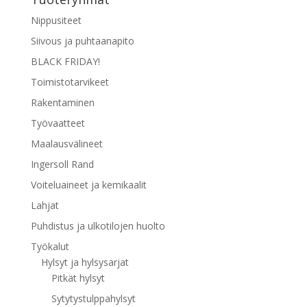
Nippusiteet
Siivous ja puhtaanapito
BLACK FRIDAY!
Toimistotarvikeet
Rakentaminen
Työvaatteet
Maalausvälineet
Ingersoll Rand
Voiteluaineet ja kemikaalit
Lahjat
Puhdistus ja ulkotilojen huolto
Työkalut
Hylsyt ja hylsysarjat
Pitkät hylsyt
Sytytystulppahylsyt