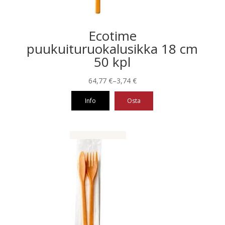
Ecotime
puukuituruokalusikka 18 cm
50 kpl
Hintaluokka:
64,77
€
–
3,74
€
3,74 €
Info
Osta
-
64,77 €
Tällä
tuotteella
on
useampi
muunnelma.
Voit
tehdä
valinnat
tuotteen
sivulla.