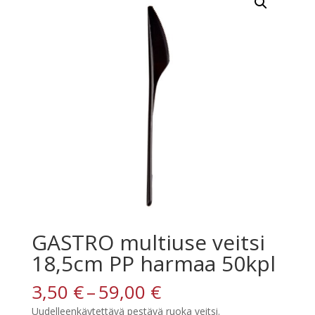
GASTRO multiuse veitsi
18,5cm PP harmaa 50kpl
Hintaluokka:
3,50
€
–
59,00
€
3,50 €
Uudelleenkäytettävä pestävä ruoka veitsi.