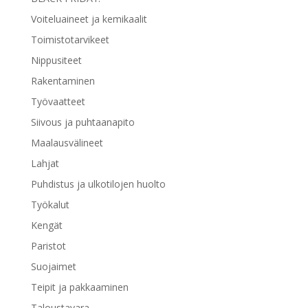
Voiteluaineet ja kemikaalit
Toimistotarvikeet
Nippusiteet
Rakentaminen
Työvaatteet
Siivous ja puhtaanapito
Maalausvälineet
Lahjat
Puhdistus ja ulkotilojen huolto
Työkalut
Kengät
Paristot
Suojaimet
Teipit ja pakkaaminen
Taloustavara