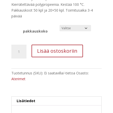
-
Kierrätettävää polypropeenia. Kestää 100 °C.
59,00 €
Pakkauskoot 50 kpl ja 20×50 kpl. Toimitusaika 3-4
päivää
pakkauskoko
GASTRO
Lisää ostoskoriin
multiuse
veitsi
18,5cm
PP
Tuotetunnus (SKU):
Ei saatavilla/-tietoa
Osasto:
harmaa
Aterimet
50kpl
määrä
Lisätiedot