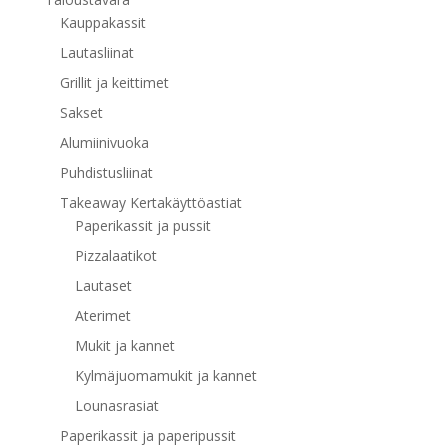
Kauppakassit
Lautasliinat
Grillit ja keittimet
Sakset
Alumiinivuoka
Puhdistusliinat
Takeaway Kertakäyttöastiat
Paperikassit ja pussit
Pizzalaatikot
Lautaset
Aterimet
Mukit ja kannet
Kylmäjuomamukit ja kannet
Lounasrasiat
Paperikassit ja paperipussit