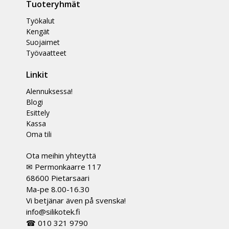
Tuoteryhmät
Työkalut
Kengät
Suojaimet
Työvaatteet
Linkit
Alennuksessa!
Blogi
Esittely
Kassa
Oma tili
Ota meihin yhteyttä
✉ Permonkaarre 117
68600 Pietarsaari
Ma-pe 8.00-16.30
Vi betjänar även på svenska!
info@silikotek.fi
☎ 010 321 9790