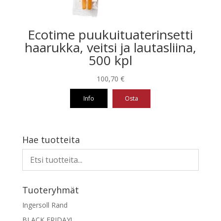
Ecotime puukuituaterinsetti
haarukka, veitsi ja lautasliina,
500 kpl
100,70
€
Info
Osta
Hae tuotteita
Tuoteryhmät
Ingersoll Rand
BLACK FRIDAY!