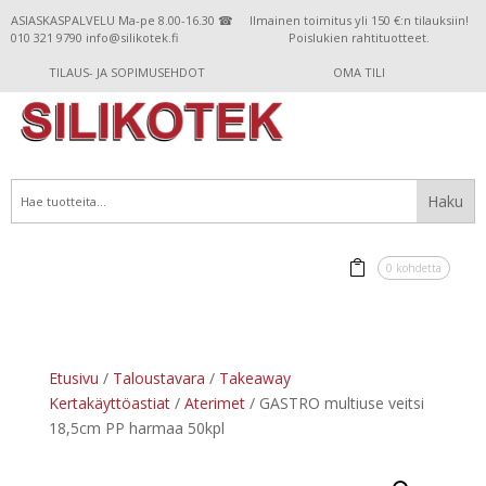
ASIASKASPALVELU Ma-pe 8.00-16.30 ☎
Ilmainen toimitus yli 150 €:n tilauksiin!
010 321 9790 info@silikotek.fi
Poislukien rahtituotteet.
TILAUS- JA SOPIMUSEHDOT
OMA TILI
0 kohdetta
Etusivu
/
Taloustavara
/
Takeaway
Kertakäyttöastiat
/
Aterimet
/ GASTRO multiuse veitsi
18,5cm PP harmaa 50kpl