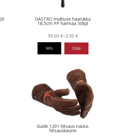
20
GASTRO multiuse haarukka
18,5cm PP harmaa 50kpl
Hintaluokka:
59,00
€
–
3,50
€
3,50 €
Info
Osta
-
59,00 €
Tällä
tuotteella
on
useampi
muunnelma.
Voit
tehdä
valinnat
tuotteen
sivulla.
Guide 1201 hitsaus nauta,
hitsauskäsine