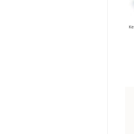
tehd
vali
tuot
sivul
Ke
Tällä
tuott
on
use
muu
Voit
tehd
vali
tuot
sivul