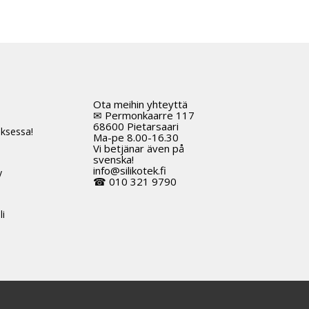
on
useampi
muunnelma.
Voit
tehdä
valinnat
tuotteen
Ota meihin yhteyttä
t
sivulla.
✉ Permonkaarre 117
68600 Pietarsaari
ksessa!
Ma-pe 8.00-16.30
Vi betjänar även på
svenska!
info@silikotek.fi
y
☎ 010 321 9790
li