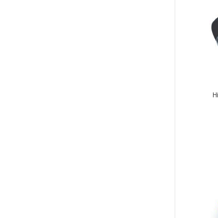
on
use
muu
Voit
tehd
vali
tuot
sivul
H
Tällä
tuott
on
use
muu
Voit