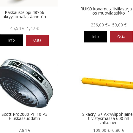
RUKO kovametalliviilasarja 
Pakkausteippi 48×66
os muovilaatikko
akryyliliimalla, äänetön
Hintaluokka:
236,00
€
–
159,00
€
Hintaluokka:
45,54
€
–
1,47
€
159,00 €
1,47 €
Info
Osta
-
Info
Osta
-
236,00 €
Tällä
45,54 €
tuotteella
eella
on
useampi
ampi
muunnelma.
nnelma.
Voit
tehdä
ä
valinnat
nnat
tuotteen
teen
sivulla.
la.
Scott Pro2000 PF 10 P3
Sikacryl S+ Akryylipohjain
Hiukkassuodatin
tiivistysmassa 600 ml
valkoinen
Hintaluokka:
7,84
€
109,00
€
–
6,80
€