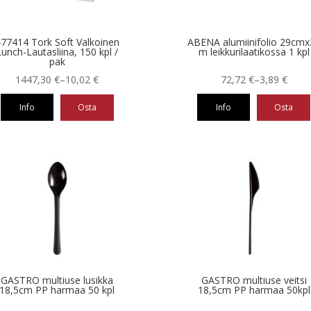
77414 Tork Soft Valkoinen
ABENA alumiinifolio 29cmx
Lunch-Lautasliina, 150 kpl /
m leikkurilaatikossa 1 kpl
pak
Hintaluokka:
Hintaluokka:
1447,30
€
–
10,02
€
72,72
€
–
3,89
€
10,02 €
3,89 €
Info
Osta
Info
Osta
-
-
1447,30 €
72,72 €
Tällä
eella
tuotteella
on
ampi
useampi
nnelma.
muunnelma.
Voit
ä
tehdä
nnat
valinnat
teen
tuotteen
la.
sivulla.
GASTRO multiuse lusikka
GASTRO multiuse veitsi
18,5cm PP harmaa 50 kpl
18,5cm PP harmaa 50kpl