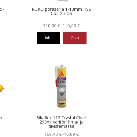
5-
RUKO porasarja 1-13mm HSS
Co5 25-OS
Hintaluokka:
310,00
€
–
145,00
€
145,00 €
Info
Osta
-
310,00 €
Tällä
tuotteella
on
useampi
muunnelma.
Voit
tehdä
valinnat
tuotteen
sivulla.
en
Sikaflex 112 Crystal Clear
290ml väritön liima- ja
tiivistemassa
Hintaluokka:
169,43
€
–
16,09
€