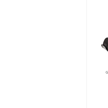
Tällä
tuott
on
use
muu
Voit
tehd
vali
tuot
sivul
G
Tällä
tuott