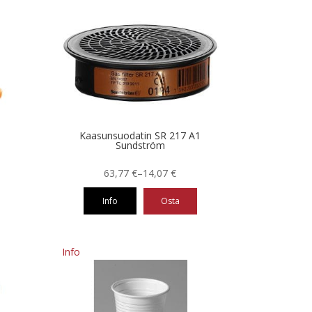
on
useampi
muunnelma.
Voit
tehdä
valinnat
tuotteen
sivulla.
Kaasunsuodatin SR 217 A1
Sundström
Hintaluokka:
63,77
€
–
14,07
€
14,07 €
Info
Osta
-
63,77 €
Tällä
tuotteella
Info
on
useampi
muunnelma.
Voit