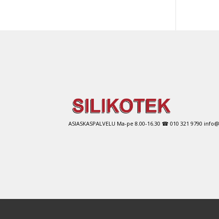
on
use
muu
Voit
tehd
vali
tuot
sivul
ASIASKASPALVELU Ma-pe 8.00-16.30 ☎ 010 321 9790 info@si