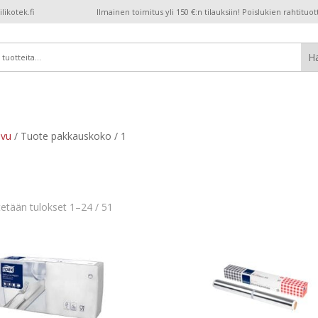
ikotek.fi
Ilmainen toimitus yli 150 €:n tilauksiin! Poislukien rahtituot
ivu
/ Tuote pakkauskoko / 1
etään tulokset 1–24 / 51