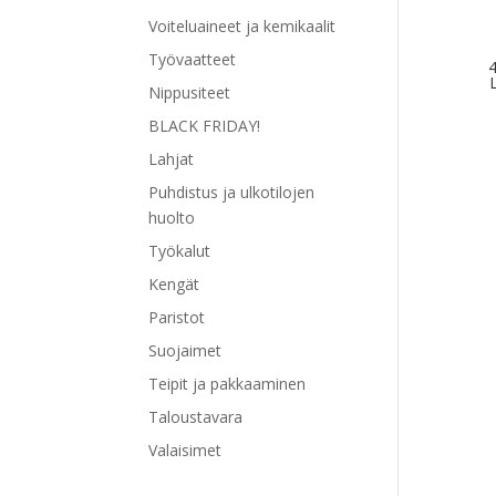
Voiteluaineet ja kemikaalit
Työvaatteet
4
Nippusiteet
BLACK FRIDAY!
Lahjat
Puhdistus ja ulkotilojen
Tällä
huolto
tuott
Työkalut
on
use
Kengät
muu
Paristot
Voit
Suojaimet
tehd
vali
Teipit ja pakkaaminen
tuot
Taloustavara
sivul
Valaisimet