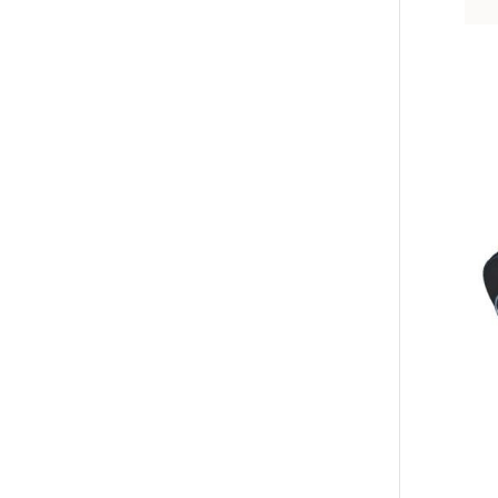
Tällä
tuott
on
use
muu
Voit
tehd
vali
tuot
sivul