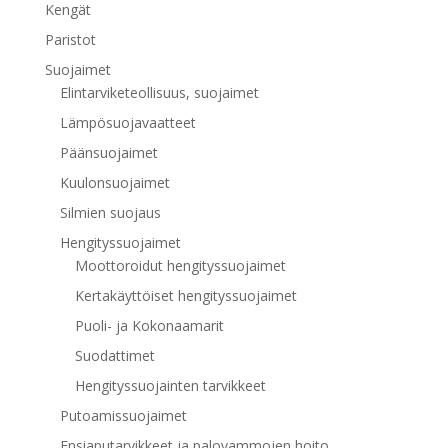
Kengät
Paristot
Suojaimet
Elintarviketeollisuus, suojaimet
Lämpösuojavaatteet
Päänsuojaimet
Kuulonsuojaimet
Silmien suojaus
Hengityssuojaimet
Moottoroidut hengityssuojaimet
Kertakäyttöiset hengityssuojaimet
Puoli- ja Kokonaamarit
Suodattimet
Hengityssuojainten tarvikkeet
Putoamissuojaimet
Ensiaputarvikkeet ja palovammojen hoito