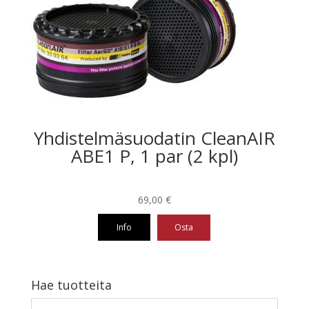
muunnelma.
Voit
tehdä
valinnat
tuotteen
sivulla.
Yhdistelmäsuodatin CleanAIR
ABE1 P, 1 par (2 kpl)
69,00
€
Info
Osta
Hae tuotteita