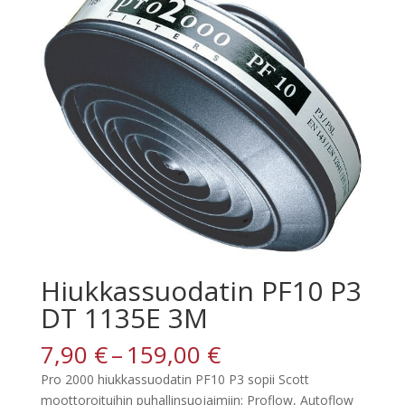
Hiukkassuodatin PF10 P3
DT 1135E 3M
Hintaluokka:
7,90
€
–
159,00
€
7,90 €
Pro 2000 hiukkassuodatin PF10 P3 sopii Scott
-
moottoroituihin puhallinsuojaimiin: Proflow, Autoflow