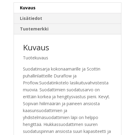
Kuvaus
Lisätiedot
Tuotemerkki
Kuvaus
Tuotekuvaus
Suodatinsarja kokonaamarille ja Scottin
puhallinlaitteille Duraflow ja
Proflow.Suodatinkotelo lasikuituvahvisteista
muovia. Suodattimien suodatusarvo on
erittäin korkea ja hengitysvastus pieni. Kevyt.
Sopivan hiilimäärän ja paineen ansiosta
kaasunsuodattimien ja
yhdistelmäsuodattimien läpi on helppo
hengittää. Hiukkassuodattimen suuren
suodatuspinnan ansiosta suuri kapasiteetti ja