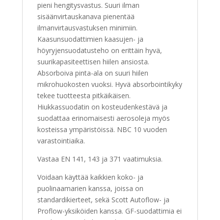
pieni hengitysvastus. Suuri ilman
sisäänvirtauskanava pienentää
ilmanvirtausvastuksen minimiin.
Kaasunsuodattimien kaasujen- ja
höyryjensuodatusteho on erittäin hyvä,
suurikapasiteettisen hiilen ansiosta.
Absorboiva pinta-ala on suuri hiilen
mikrohuokosten vuoksi. Hyvä absorbointikyky
tekee tuotteesta pitkäikäisen.
Hiukkassuodatin on kosteudenkestävä ja
suodattaa erinomaisesti aerosoleja myös
kosteissa ympäristöissä. NBC 10 vuoden
varastointiaika.
Vastaa EN 141, 143 ja 371 vaatimuksia.
Voidaan käyttää kaikkien koko- ja
puolinaamarien kanssa, joissa on
standardikierteet, sekä Scott Autoflow- ja
Proflow-yksiköiden kanssa. GF-suodattimia ei