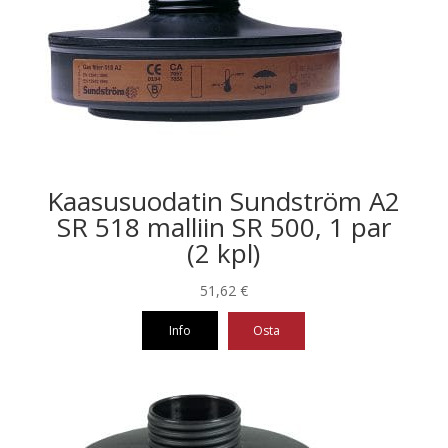
Kaasusuodatin Sundström A2
SR 518 malliin SR 500, 1 par
(2 kpl)
51,62
€
Info
Osta