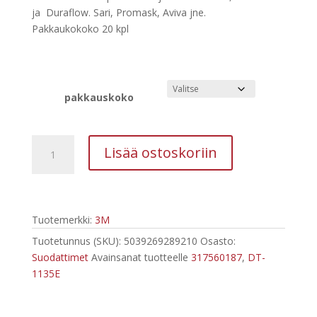
159,00 €
ja Duraflow. Sari, Promask, Aviva jne.
Pakkaukokoko 20 kpl
pakkauskoko
Hiukkassuodatin
Lisää ostoskoriin
PF10
P3
DT
1135E
Tuotemerkki:
3M
3M
määrä
Tuotetunnus (SKU):
5039269289210
Osasto:
Suodattimet
Avainsanat tuotteelle
317560187
,
DT-
1135E