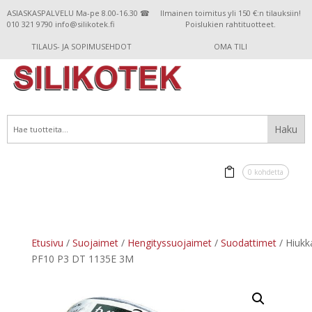
ASIASKASPALVELU Ma-pe 8.00-16.30 ☎
Ilmainen toimitus yli 150 €:n tilauksiin!
010 321 9790 info@silikotek.fi
Poislukien rahtituotteet.
TILAUS- JA SOPIMUSEHDOT
OMA TILI
0 kohdetta
Etusivu
/
Suojaimet
/
Hengityssuojaimet
/
Suodattimet
/ Hiukk
PF10 P3 DT 1135E 3M