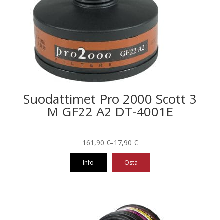
Suodattimet Pro 2000 Scott 3
M GF22 A2 DT-4001E
Hintaluokka:
161,90
€
–
17,90
€
17,90 €
Info
Osta
-
161,90 €
Tällä
tuotteella
on
useampi