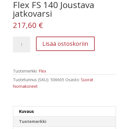
Flex FS 140 Joustava
jatkovarsi
217,60
€
Flex
Lisää ostoskoriin
FS
140
Joustava
jatkovarsi
Tuotemerkki:
Flex
määrä
Tuotetunnus (SKU):
506605
Osasto:
Suorat
hiomakoneet
Kuvaus
Tuotemerkki