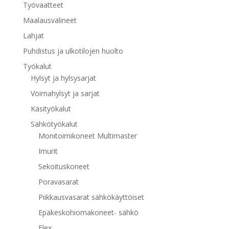
Työvaatteet
Maalausvälineet
Lahjat
Puhdistus ja ulkotilojen huolto
Työkalut
Hylsyt ja hylsysarjat
Voimahylsyt ja sarjat
Käsityökalut
Sähkötyökalut
Monitoimikoneet Multimaster
Imurit
Sekoituskoneet
Poravasarat
Piikkausvasarat sähkökäyttöiset
Epäkeskohiomakoneet- sähkö
Flex