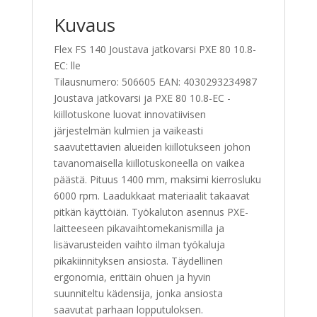
Kuvaus
Flex FS 140 Joustava jatkovarsi PXE 80 10.8-
EC: lle
Tilausnumero: 506605 EAN: 4030293234987
Joustava jatkovarsi ja PXE 80 10.8-EC -
kiillotuskone luovat innovatiivisen
järjestelmän kulmien ja vaikeasti
saavutettavien alueiden kiillotukseen johon
tavanomaisella kiillotuskoneella on vaikea
päästä. Pituus 1400 mm, maksimi kierrosluku
6000 rpm. Laadukkaat materiaalit takaavat
pitkän käyttöiän. Työkaluton asennus PXE-
laitteeseen pikavaihtomekanismilla ja
lisävarusteiden vaihto ilman työkaluja
pikakiinnityksen ansiosta. Täydellinen
ergonomia, erittäin ohuen ja hyvin
suunniteltu kädensija, jonka ansiosta
saavutat parhaan lopputuloksen.