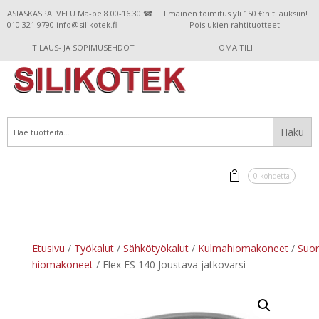
ASIASKASPALVELU Ma-pe 8.00-16.30 ☎
Ilmainen toimitus yli 150 €:n tilauksiin!
010 321 9790 info@silikotek.fi
Poislukien rahtituotteet.
TILAUS- JA SOPIMUSEHDOT
OMA TILI
0 kohdetta
Etusivu
/
Työkalut
/
Sähkötyökalut
/
Kulmahiomakoneet
/
Suor
hiomakoneet
/ Flex FS 140 Joustava jatkovarsi