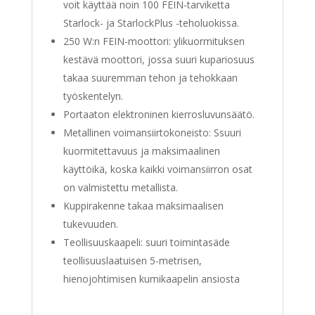
voit käyttää noin 100 FEIN-tarviketta
Starlock- ja StarlockPlus -teholuokissa.
250 W:n FEIN-moottori: ylikuormituksen
kestävä moottori, jossa suuri kupariosuus
takaa suuremman tehon ja tehokkaan
työskentelyn.
Portaaton elektroninen kierrosluvunsäätö.
Metallinen voimansiirtokoneisto: Ssuuri
kuormitettavuus ja maksimaalinen
käyttöikä, koska kaikki voimansiirron osat
on valmistettu metallista.
Kuppirakenne takaa maksimaalisen
tukevuuden.
Teollisuuskaapeli: suuri toimintasäde
teollisuuslaatuisen 5-metrisen,
hienojohtimisen kumikaapelin ansiosta