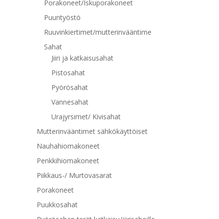
Porakoneet/Iskuporakoneet
Puuntyöstö
Ruuvinkiertimet/mutterinvääntime
Sahat
Jiiri ja katkaisusahat
Pistosahat
Pyörösahat
Vannesahat
Urajyrsimet/ Kivisahat
Mutterinvääntimet sähkökäyttöiset
Nauhahiomakoneet
Penkkihiomakoneet
Piikkaus-/ Murtovasarat
Porakoneet
Puukkosahat