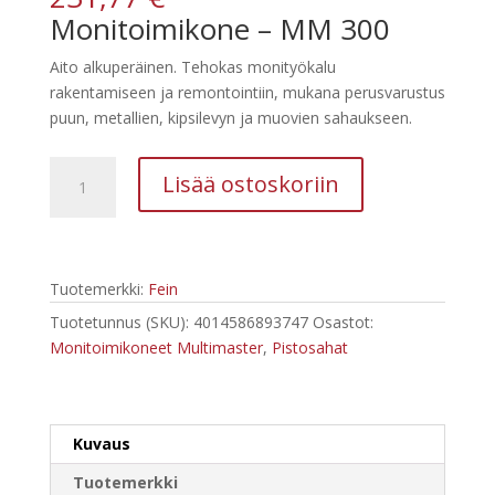
Monitoimikone – MM 300
Aito alkuperäinen. Tehokas monityökalu
rakentamiseen ja remontointiin, mukana perusvarustus
puun, metallien, kipsilevyn ja muovien sahaukseen.
FEIN
Lisää ostoskoriin
MONITOIMIKONE
MULTIMASTER
MM
300
Tuotemerkki:
Fein
PLUS
START
Tuotetunnus (SKU):
4014586893747
Osastot:
määrä
Monitoimikoneet Multimaster
,
Pistosahat
Kuvaus
Tuotemerkki