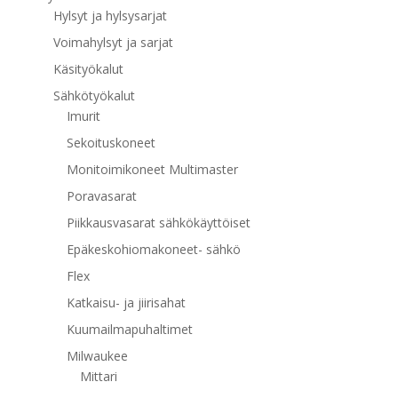
Hylsyt ja hylsysarjat
Voimahylsyt ja sarjat
Käsityökalut
Sähkötyökalut
Imurit
Sekoituskoneet
Monitoimikoneet Multimaster
Poravasarat
Piikkausvasarat sähkökäyttöiset
Epäkeskohiomakoneet- sähkö
Flex
Katkaisu- ja jiirisahat
Kuumailmapuhaltimet
Milwaukee
Mittari