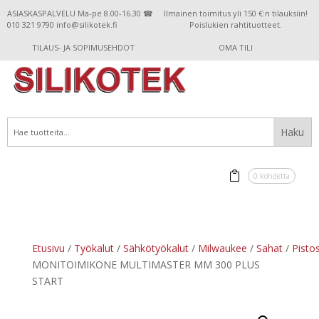
ASIASKASPALVELU Ma-pe 8.00-16.30 ☎
Ilmainen toimitus yli 150 €:n tilauksiin!
010 321 9790 info@silikotek.fi
Poislukien rahtituotteet.
TILAUS- JA SOPIMUSEHDOT
OMA TILI
0 kohdetta
Etusivu
/
Työkalut
/
Sähkötyökalut
/
Milwaukee
/
Sahat
/
Pisto
MONITOIMIKONE MULTIMASTER MM 300 PLUS
START