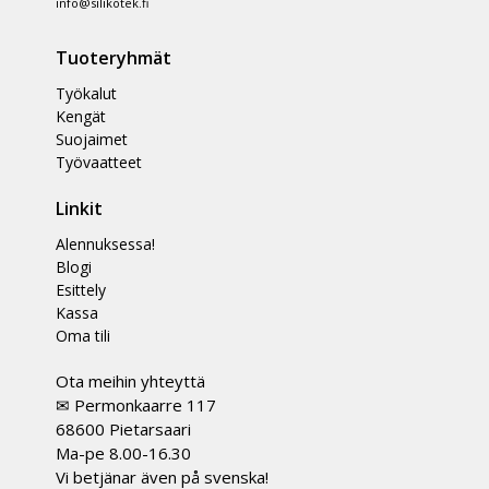
info@silikotek.fi
Tuoteryhmät
Työkalut
Kengät
Suojaimet
Työvaatteet
Linkit
Alennuksessa!
Blogi
Esittely
Kassa
Oma tili
Ota meihin yhteyttä
✉ Permonkaarre 117
68600 Pietarsaari
Ma-pe 8.00-16.30
Vi betjänar även på svenska!