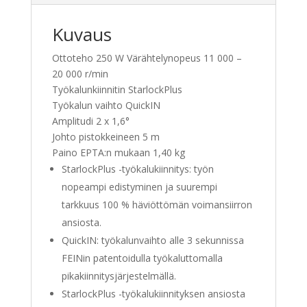
Kuvaus
Ottoteho 250 W Värähtelynopeus 11 000 –
20 000 r/min
Työkalunkiinnitin StarlockPlus
Työkalun vaihto QuickIN
Amplitudi 2 x 1,6°
Johto pistokkeineen 5 m
Paino EPTA:n mukaan 1,40 kg
StarlockPlus -työkalukiinnitys: työn
nopeampi edistyminen ja suurempi
tarkkuus 100 % häviöttömän voimansiirron
ansiosta.
QuickIN: työkalunvaihto alle 3 sekunnissa
FEINin patentoidulla työkaluttomalla
pikakiinnitysjärjestelmällä.
StarlockPlus -työkalukiinnityksen ansiosta