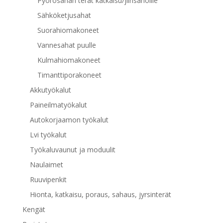
Pyörösahan terät katkaisu/jiirisahoille
Sähköketjusahat
Suorahiomakoneet
Vannesahat puulle
Kulmahiomakoneet
Timanttiporakoneet
Akkutyökalut
Paineilmatyökalut
Autokorjaamon työkalut
Lvi työkalut
Työkaluvaunut ja moduulit
Naulaimet
Ruuvipenkit
Hionta, katkaisu, poraus, sahaus, jyrsinterät
Kengät