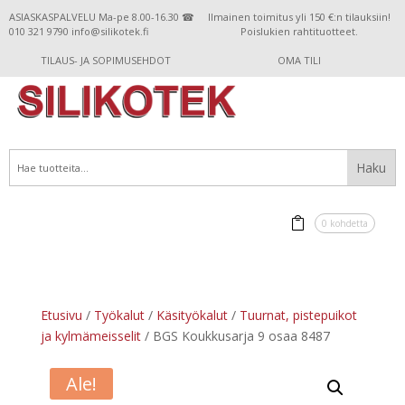
ASIASKASPALVELU Ma-pe 8.00-16.30 ☎
Ilmainen toimitus yli 150 €:n tilauksiin!
010 321 9790 info@silikotek.fi
Poislukien rahtituotteet.
TILAUS- JA SOPIMUSEHDOT
OMA TILI
0 kohdetta
Etusivu
/
Työkalut
/
Käsityökalut
/
Tuurnat, pistepuikot
ja kylmämeisselit
/ BGS Koukkusarja 9 osaa 8487
Ale!