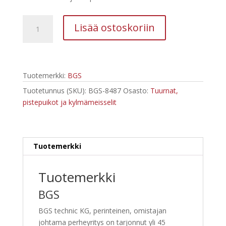
33,89 €.
20,02 €.
BGS
Lisää ostoskoriin
Koukkusarja
9
osaa
8487
Tuotemerkki:
BGS
määrä
Tuotetunnus (SKU):
BGS-8487
Osasto:
Tuurnat,
pistepuikot ja kylmämeisselit
Tuotemerkki
Tuotemerkki
BGS
BGS technic KG, perinteinen, omistajan
johtama perheyritys on tarjonnut yli 45