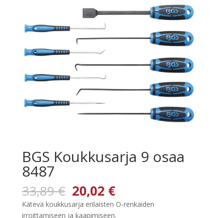
BGS Koukkusarja 9 osaa
8487
Alkuperäinen
Nykyinen
33,89
€
20,02
€
hinta
hinta
Kätevä koukkusarja erilaisten O-renkaiden
oli:
on:
irroittamiseen ja kaapimiseen.