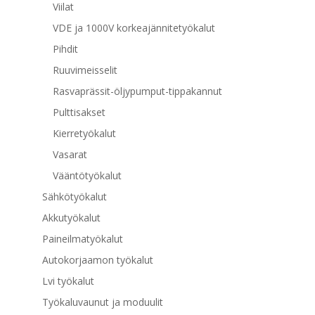
Viilat
VDE ja 1000V korkeajännitetyökalut
Pihdit
Ruuvimeisselit
Rasvaprässit-öljypumput-tippakannut
Pulttisakset
Kierretyökalut
Vasarat
Vääntötyökalut
Sähkötyökalut
Akkutyökalut
Paineilmatyökalut
Autokorjaamon työkalut
Lvi työkalut
Työkaluvaunut ja moduulit