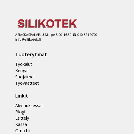
ASIASKASPALVELU Ma-pe 8.00-16.30 ☎ 010 321 9790
info@silikotek.fi
Tuoteryhmät
Työkalut
Kengät
Suojaimet
Työvaatteet
Linkit
Alennuksessa!
Blogi
Esittely
Kassa
Oma tili