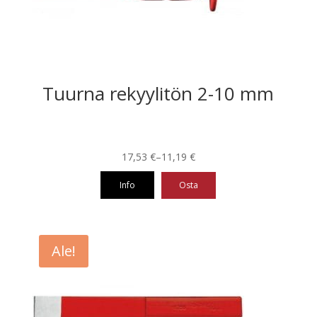
Tuurna rekyylitön 2-10 mm
Hintaluokka:
17,53
€
–
11,19
€
11,19 €
Info
Osta
-
17,53 €
Tällä
tuotteella
on
Ale!
useampi
muunnelma.
Voit
tehdä