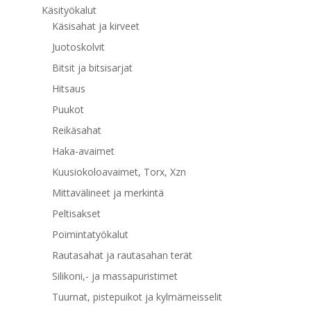
Käsityökalut
Käsisahat ja kirveet
Juotoskolvit
Bitsit ja bitsisarjat
Hitsaus
Puukot
Reikäsahat
Haka-avaimet
Kuusiokoloavaimet, Torx, Xzn
Mittavälineet ja merkintä
Peltisakset
Poimintatyökalut
Rautasahat ja rautasahan terät
Silikoni,- ja massapuristimet
Tuurnat, pistepuikot ja kylmämeisselit