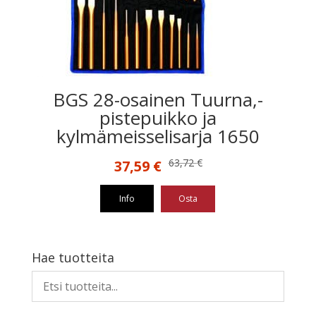
BGS 28-osainen Tuurna,-
pistepuikko ja
kylmämeisselisarja 1650
Alkuperäinen
Nykyinen
63,72
€
37,59
€
hinta
hinta
oli:
on:
Info
Osta
63,72 €.
37,59 €.
Hae tuotteita