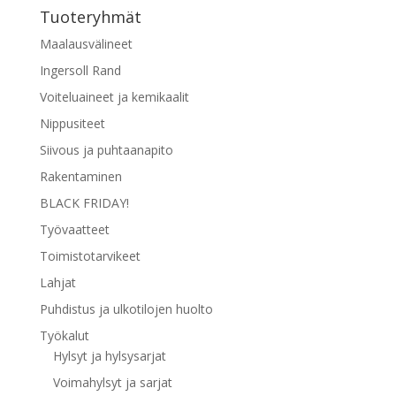
Tuoteryhmät
Maalausvälineet
Ingersoll Rand
Voiteluaineet ja kemikaalit
Nippusiteet
Siivous ja puhtaanapito
Rakentaminen
BLACK FRIDAY!
Työvaatteet
Toimistotarvikeet
Lahjat
Puhdistus ja ulkotilojen huolto
Työkalut
Hylsyt ja hylsysarjat
Voimahylsyt ja sarjat