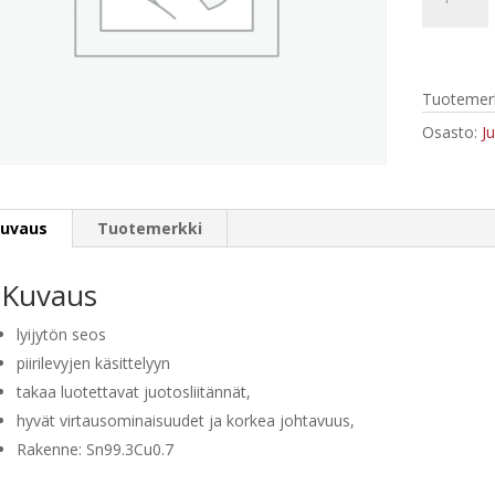
74508
Juotostina
|
rullalla
Tuotemerk
|
lyijytön
Osasto:
J
|
Ø
1,5
uvaus
Tuotemerkki
mm
|
10
Kuvaus
g
lyijytön seos
määrä
piirilevyjen käsittelyyn
takaa luotettavat juotosliitännät,
hyvät virtausominaisuudet ja korkea johtavuus,
Rakenne: Sn99.3Cu0.7