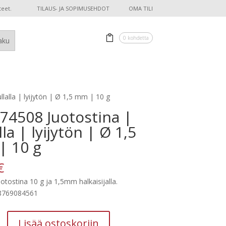
teet.
TILAUS- JA SOPIMUSEHDOT
OMA TILI
0 kohdetta
lalla | lyijytön | Ø 1,5 mm | 10 g
74508 Juotostina |
lla | lyijytön | Ø 1,5
 10 g
€
uotostina 10 g ja 1,5mm halkaisijalla.
8769084561
Lisää ostoskoriin