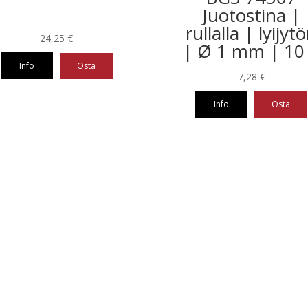
Juotostina |
rullalla | lyijyt
24,25
€
| Ø 1 mm | 10
Info
Osta
7,28
€
Info
Osta