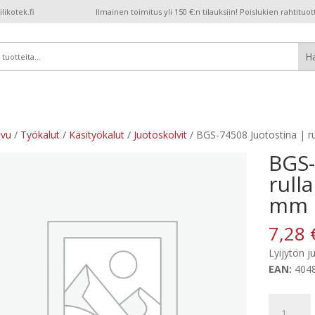
ikotek.fi
Ilmainen toimitus yli 150 €:n tilauksiin! Poislukien rahtituot
ivu
/
Työkalut
/
Käsityökalut
/
Juotoskolvit
/ BGS-74508 Juotostina | rul
BGS-
rulla
mm |
7,28
Lyijytön j
EAN:
404
BGS-