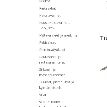
Puukot
Reikäsahat
Haka-avaimet
Kuusiokoloavaimet,
Torx, Xzn
Mittavälineet ja merkintä
Tu
Peltisakset
Poimintatyökalut
Rautasahat ja
rautasahan terät
Silikoni,- ja
massapuristimet
Tuurnat, pistepuikot ja
kylmämeisselit
Viilat
VDE ja 1000V