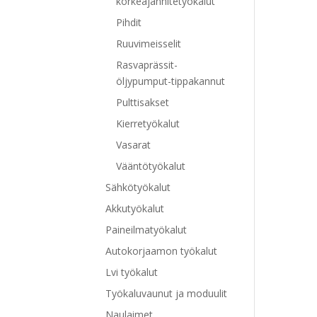
korkeajännitetyökalut
Pihdit
Ruuvimeisselit
Rasvaprässit-
öljypumput-tippakannut
Pulttisakset
Kierretyökalut
Vasarat
Vääntötyökalut
Sähkötyökalut
Akkutyökalut
Paineilmatyökalut
Autokorjaamon työkalut
Lvi työkalut
Työkaluvaunut ja moduulit
Naulaimet