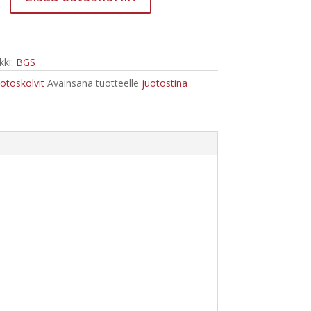
ki:
BGS
uotoskolvit
Avainsana tuotteelle
juotostina