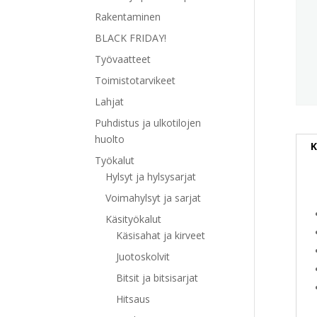
Rakentaminen
BLACK FRIDAY!
Työvaatteet
Toimistotarvikeet
Lahjat
Puhdistus ja ulkotilojen
huolto
K
Työkalut
Hylsyt ja hylsysarjat
Voimahylsyt ja sarjat
Käsityökalut
Käsisahat ja kirveet
Juotoskolvit
Bitsit ja bitsisarjat
Hitsaus