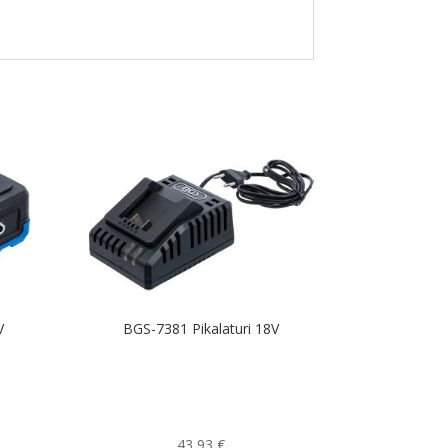
V
BGS-7381 Pikalaturi 18V
43,93
€