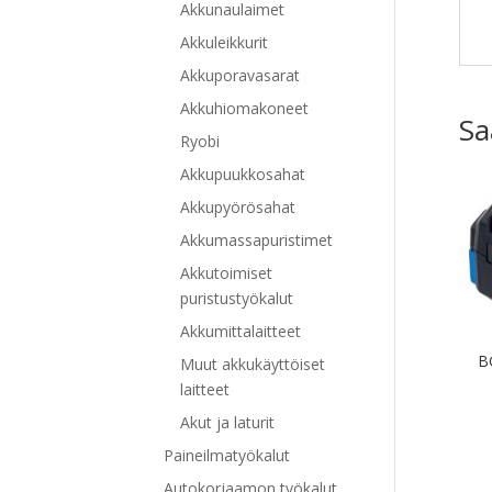
Akkunaulaimet
Akkuleikkurit
Akkuporavasarat
Akkuhiomakoneet
Sa
Ryobi
Akkupuukkosahat
Akkupyörösahat
Akkumassapuristimet
Akkutoimiset
puristustyökalut
Akkumittalaitteet
B
Muut akkukäyttöiset
laitteet
Akut ja laturit
Paineilmatyökalut
Autokorjaamon työkalut