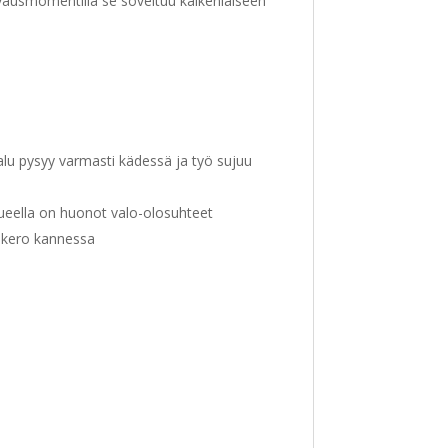
vausmomentilla se soveltuu kaikenlaiseen
lu pysyy varmasti kädessä ja työ sujuu
lueella on huonot valo-olosuhteet
lokero kannessa