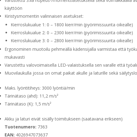
Varustettu 3:lla nopeus-/momenttiasetuksella sekä voimakkaalla a
käyttöön
Kiristysmomentin valinnaisen asetukset:
Kierroslukualue 1: 0 – 1800 kierr/min (pyörimissuunta oikealle)
Kierroslukualue 2: 0 – 2300 kierr/min (pyörimissuunta oikealle)
Kierroslukualue 3: 0 – 2800 kierr/min (pyörimissuunta oikealle)
Ergonominen muotoilu pehmeällä kädensijalla varmistaa että työka
mukavasti
Varustettu valovoimaisella LED-valaistuksella sen varalle että työa
Muovilaukulla jossa on omat paikat akulle ja laturille sekä säilytys
Maks. lyöntitiheys: 3000 lyöntiä/min
Tärinätaso (ahd): 11,2 m/s²
Tärinätaso (K): 1,5 m/s²
Akku ja laturi eivät sisälly toimitukseen (saatavana erikseen)
Tuotenumero:
7363
EAN:
4026947073637