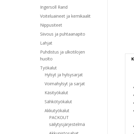
Ingersoll Rand
Voiteluaineet ja kemikaalit
Nippusiteet
Siivous ja puhtaanapito
Lahjat
Puhdistus ja ulkotilojen
K
huolto
Työkalut
Hylsyt ja hylsysarjat
Voimahylsyt ja sarjat
Käsityökalut
Sähkötyökalut
Akkutyökalut
PACKOUT
säilytysjärjestelmä
Akkupistosahat