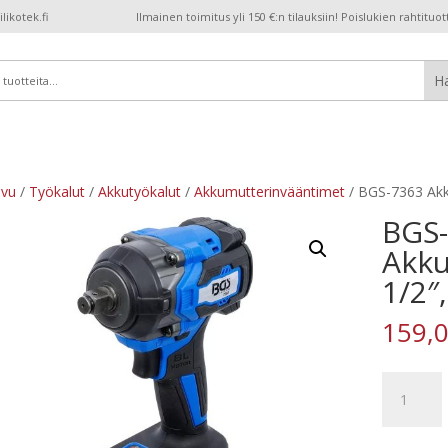
ikotek.fi
Ilmainen toimitus yli 150 €:n tilauksiin! Poislukien rahtituot
ivu
/
Työkalut
/
Akkutyökalut
/
Akkumutterinvääntimet
/ BGS-7363 Akk
BGS
Akku
1/2″
159,
BGS-
7363
Akkumutte