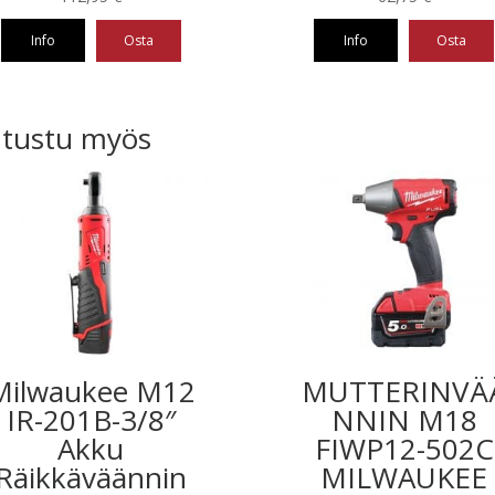
Info
Osta
Info
Osta
tustu myös
Milwaukee M12
MUTTERINVÄ
IR-201B-3/8″
NNIN M18
Akku
FIWP12-502C
Räikkäväännin
MILWAUKEE