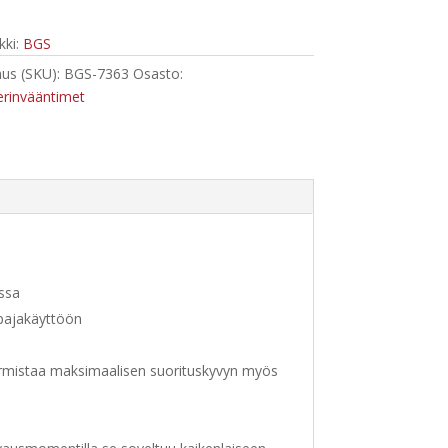
ki:
BGS
us (SKU):
BGS-7363
Osasto:
rinvääntimet
nssa
öpajakäyttöön
i varmistaa maksimaalisen suorituskyvyn myös