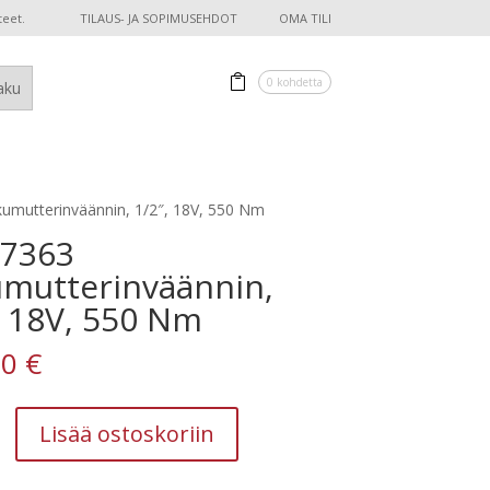
teet.
TILAUS- JA SOPIMUSEHDOT
OMA TILI
0 kohdetta
umutterinväännin, 1/2″, 18V, 550 Nm
-7363
mutterinväännin,
, 18V, 550 Nm
00
€
Lisää ostoskoriin
rinväännin,