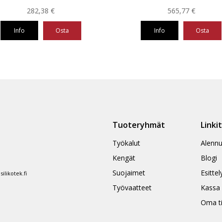
282,38
€
565,77
€
Info
Osta
Info
Osta
Tuoteryhmät
Linki
Työkalut
Alennu
Kengät
Blogi
Suojaimet
Esittel
likotek.fi
Työvaatteet
Kassa
Oma ti