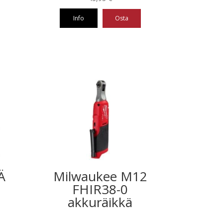
Info
Osta
Ä
Milwaukee M12
FHIR38-0
akkuräikkä