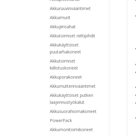
Akkuruuvinvääntimet
Akkuimurit
Akkujiirisahat
Akkutoimiset niittipihdit
Akkukäyttöiset
puutarhakoneet
Akkutoimiset
kiillotuskoneet
Akkuporakoneet
Akkumutterinvääntimet
Akkukäyttöiset putken
laajennustyökalut
Akkusuorahiomakoneet
PowerPack
Akkumonitoimikoneet