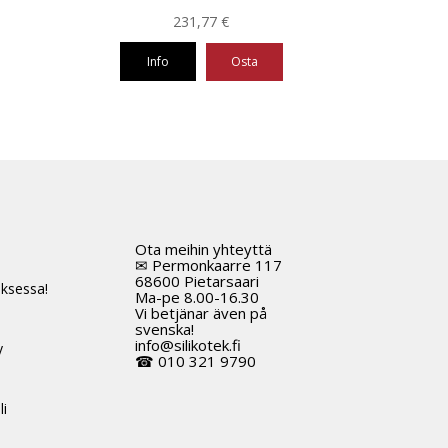
231,77
€
Info
Osta
Ota meihin yhteyttä
t
✉ Permonkaarre 117
68600 Pietarsaari
ksessa!
Ma-pe 8.00-16.30
Vi betjänar även på
svenska!
info@silikotek.fi
y
☎ 010 321 9790
li