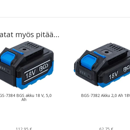
atat myös pitää...
GS-7384 BGS akku 18 V, 5,0
BGS-7382 Akku 2,0 Ah 18
Ah
112,95
€
62,75
€