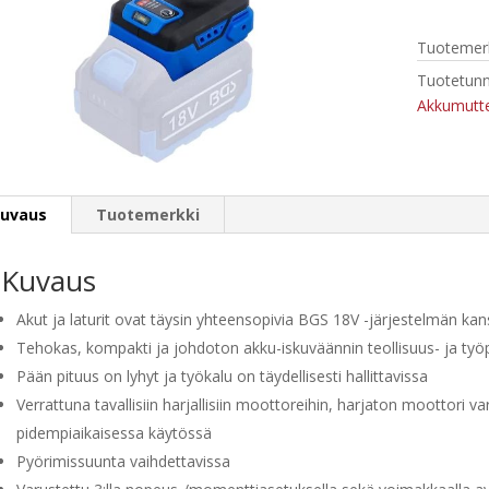
1/2",
18V,
Tuotemerk
550
Nm
Tuotetunn
määrä
Akkumutte
uvaus
Tuotemerkki
Kuvaus
Akut ja laturit ovat täysin yhteensopivia BGS 18V -järjestelmän ka
Tehokas, kompakti ja johdoton akku-iskuväännin teollisuus- ja ty
Pään pituus on lyhyt ja työkalu on täydellisesti hallittavissa
Verrattuna tavallisiin harjallisiin moottoreihin, harjaton moottor
pidempiaikaisessa käytössä
Pyörimissuunta vaihdettavissa