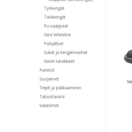
Työkengät
Tällä
Talvikengät
tuott
Pu-saappaat
on
Sievi Whiteline
use
Pohjalliset
muu
Voit
Sukat ja kengännauhat
tehd
Sievin tarvikkeet
vali
Paristot
tuot
sivul
Suojaimet
Si
Teipit ja pakkaaminen
Taloustavara
Valaisimet
Tällä
tuott
on