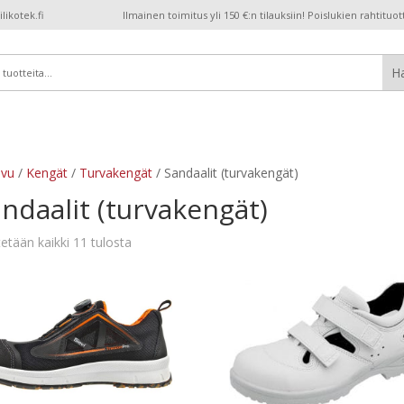
ikotek.fi
Ilmainen toimitus yli 150 €:n tilauksiin! Poislukien rahtituot
ivu
/
Kengät
/
Turvakengät
/ Sandaalit (turvakengät)
ndaalit (turvakengät)
etään kaikki 11 tulosta