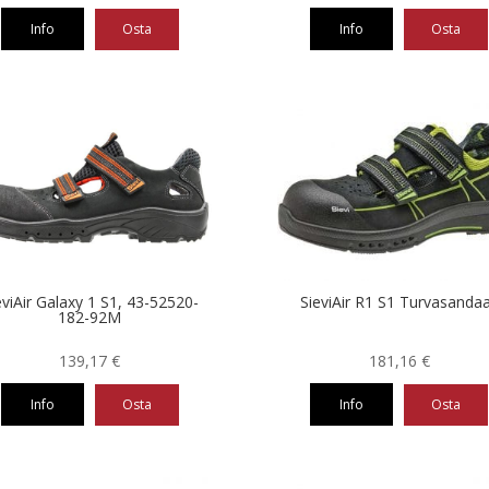
Info
Osta
Info
Osta
Tällä
eella
tuotteella
on
ampi
useampi
nnelma.
muunnelma.
Voit
ä
tehdä
nnat
valinnat
teen
tuotteen
la.
sivulla.
eviAir Galaxy 1 S1, 43-52520-
SieviAir R1 S1 Turvasandaa
182-92M
139,17
€
181,16
€
Info
Osta
Info
Osta
Tällä
eella
tuotteella
on