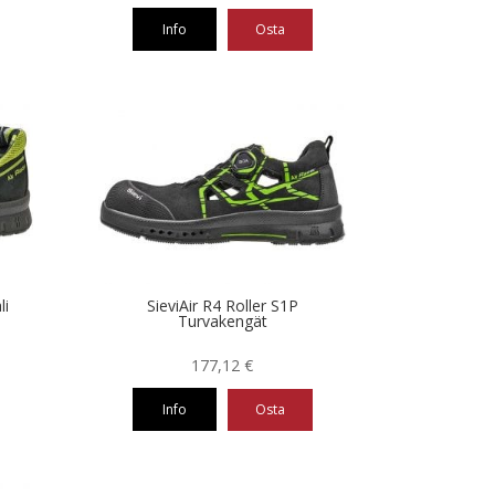
Info
Osta
Tällä
tuotteella
on
useampi
muunnelma.
Voit
tehdä
valinnat
tuotteen
sivulla.
li
SieviAir R4 Roller S1P
Turvakengät
177,12
€
Info
Osta
Tällä
tuotteella
on