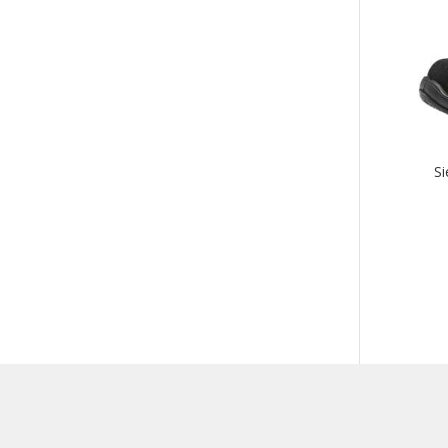
use
muu
Voit
tehd
vali
tuot
sivul
Si
Tällä
tuott
on
use
muu
Voit
tehd