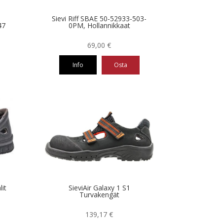
Sievi Riff SBAE 50-52933-503-
47
0PM, Hollannikkaat
69,00
€
Info
Osta
Tällä
tuotteella
on
useampi
muunnelma.
Voit
tehdä
valinnat
tuotteen
sivulla.
it
SieviAir Galaxy 1 S1
Turvakengät
139,17
€