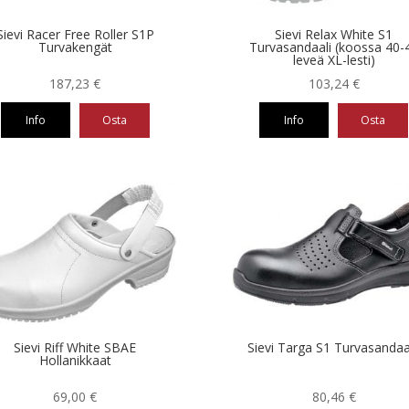
Sievi Racer Free Roller S1P
Sievi Relax White S1
Turvakengät
Turvasandaali (koossa 40-
leveä XL-lesti)
187,23
€
103,24
€
Info
Osta
Info
Osta
Tällä
eella
tuotteella
on
ampi
useampi
nnelma.
muunnelma.
Voit
ä
tehdä
nnat
valinnat
teen
tuotteen
la.
sivulla.
Sievi Riff White SBAE
Sievi Targa S1 Turvasandaal
Hollanikkaat
69,00
€
80,46
€