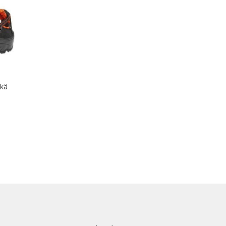
useampi
muunnelma.
Voit
tehdä
valinnat
tuotteen
sivulla.
nkä