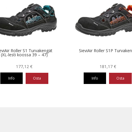
ampi
useampi
nnelma.
muunnelma.
Voit
ä
tehdä
nnat
valinnat
teen
tuotteen
la.
sivulla.
eviAir Roller S1 Turvakengät
SieviAir Roller S1P Turvake
(XL-lesti koossa 39 – 47)
177,12
€
181,17
€
Info
Osta
Info
Osta
Tällä
eella
tuotteella
on
ampi
useampi
nnelma.
muunnelma.
Voit
ä
tehdä