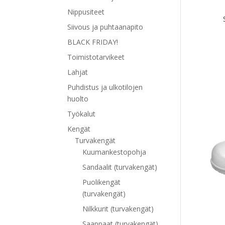
Nippusiteet
Siivous ja puhtaanapito
BLACK FRIDAY!
Toimistotarvikeet
Lahjat
Tällä
Puhdistus ja ulkotilojen
tuott
huolto
on
Työkalut
use
muu
Kengät
Voit
Turvakengät
tehd
Kuumankestopohja
vali
Sandaalit (turvakengät)
tuot
Puolikengät
sivul
(turvakengät)
Nilkkurit (turvakengät)
Saappaat (turvakengät)