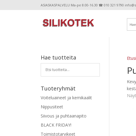
ASIASKASPALVELU Ma-pe 8.00-16.30 ☎ 010 321 9790 info@sil
Hae tuotteita
Etus
P
Kevy
Tuoteryhmät
kest
Näyt
Voiteluaineet ja kemikaalit
Nippusiteet
Siivous ja puhtaanapito
BLACK FRIDAY!
Toimistotarvikeet