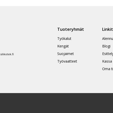
ampi
nnelma.
ä
Tuoteryhmät
Linki
nnat
teen
Työkalut
Alennu
la.
Kengät
Blogi
Suojaimet
Esittel
likotek.fi
Työvaatteet
Kassa
Oma ti