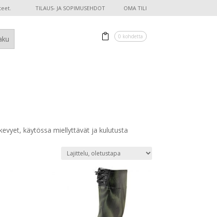
teet.
TILAUS- JA SOPIMUSEHDOT
OMA TILI
0 kohdetta
evyet, käytössa miellyttävät ja kulutusta