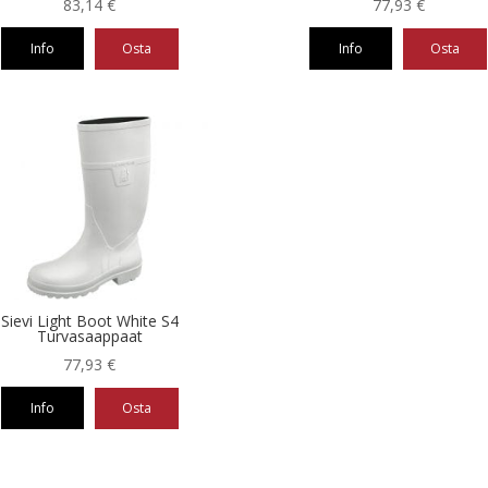
83,14
€
77,93
€
Info
Osta
Info
Osta
Tällä
eella
tuotteella
on
ampi
useampi
nnelma.
muunnelma.
Voit
ä
tehdä
nnat
valinnat
teen
tuotteen
la.
sivulla.
Sievi Light Boot White S4
Turvasaappaat
77,93
€
Info
Osta
eella