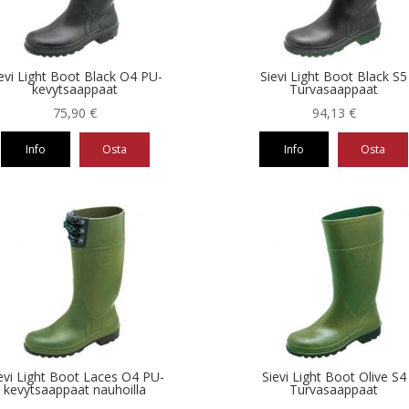
evi Light Boot Black O4 PU-
Sievi Light Boot Black S5
kevytsaappaat
Turvasaappaat
75,90
€
94,13
€
Info
Osta
Info
Osta
Tällä
eella
tuotteella
on
ampi
useampi
nnelma.
muunnelma.
Voit
ä
tehdä
nnat
valinnat
teen
tuotteen
la.
sivulla.
evi Light Boot Laces O4 PU-
Sievi Light Boot Olive S4
kevytsaappaat nauhoilla
Turvasaappaat