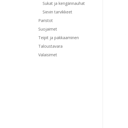
Sukat ja kengännauhat
Sievin tarvikkeet
Paristot
Tällä
tuott
Suojaimet
on
Teipit ja pakkaaminen
use
Taloustavara
muu
Voit
Valaisimet
tehd
vali
tuot
sivul
Tällä
tuott