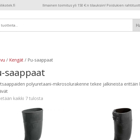
ikotek.fi
Ilmainen toimitus yli 150 €:n tilauksiin! Poislukien rahtituot
ivu
/
Kengät
/ Pu-saappaat
u-saappaat
tsaappaiden polyuretaani-mikrosolurakenne tekee jalkineista erittäin k
ävät
etään kaikki 7 tulosta