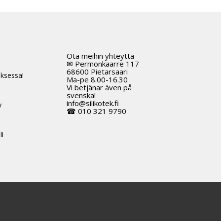
Ota meihin yhteyttä
t
✉ Permonkaarre 117
68600 Pietarsaari
ksessa!
Ma-pe 8.00-16.30
Vi betjänar även på
svenska!
info@silikotek.fi
y
☎ 010 321 9790
li