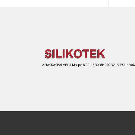
on
use
muu
Voit
tehd
vali
tuot
sivul
ASIASKASPALVELU Ma-pe 8.00-16.30 ☎ 010 321 9790 info@si