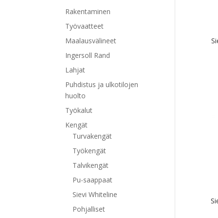
Rakentaminen
Työvaatteet
Maalausvälineet
Si
Ingersoll Rand
Lahjat
Puhdistus ja ulkotilojen
Tällä
huolto
tuott
Työkalut
on
Kengät
use
Turvakengät
muu
Voit
Työkengät
tehd
Talvikengät
vali
Pu-saappaat
tuot
Sievi Whiteline
sivul
Si
Pohjalliset