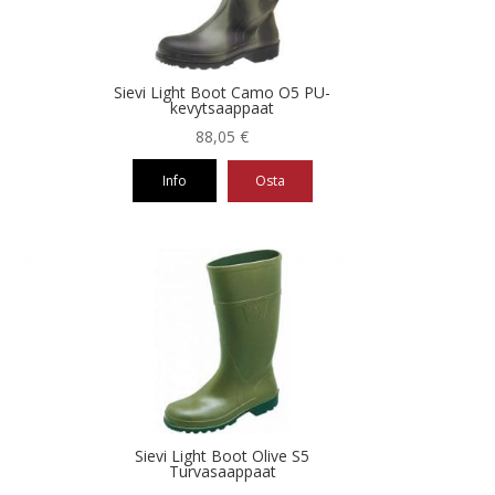
Sievi Light Boot Camo O5 PU-
kevytsaappaat
88,05
€
Info
Osta
Tällä
tuotteella
on
useampi
muunnelma.
Voit
tehdä
valinnat
tuotteen
sivulla.
Sievi Light Boot Olive S5
Turvasaappaat