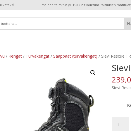
ikotek.fi
Ilmainen toimitus yli 150 €:n tilauksiin! Poislukien rahtituot
ivu
/
Kengät
/
Turvakengät
/
Saappaat (turvakengät)
/ Sievi Rescue TR
Siev
239,
Sievi Resc
K
Sievi
Rescue