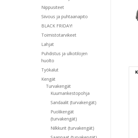
Nippusiteet
Siivous ja puhtaanapito
BLACK FRIDAY!
Toimistotarvikeet
Lahjat
Puhdistus ja ulkotilojen
huolto
Työkalut
K
Kengät
Turvakengät
Kuumankestopohja
Sandaalit (turvakengät)
Puolikengät
(turvakengät)
Nilkkurit (turvakengät)
Saappaat (turvakengät)