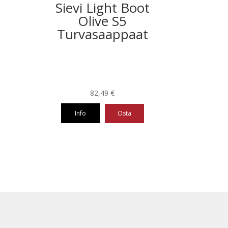
Sievi Light Boot
Olive S5
Turvasaappaat
82,49
€
Info
Osta
Tällä
tuotteella
on
useampi
muunnelma.
Voit
tehdä
valinnat
tuotteen