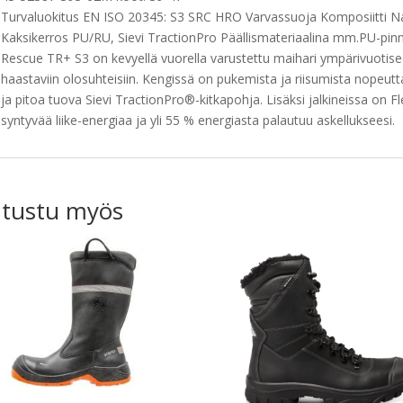
Turvaluokitus EN ISO 20345: S3 SRC HRO Varvassuoja Komposiitti N
Kaksikerros PU/RU, Sievi TractionPro Päällismateriaalina mm.PU-p
Rescue TR+ S3 on kevyellä vuorella varustettu maihari ympärivuotise
haastaviin olosuhteisiin. Kengissä on pukemista ja riisumista nopeu
ja pitoa tuova Sievi TractionPro®-kitkapohja. Lisäksi jalkineissa on 
syntyvää liike-energiaa ja yli 55 % energiasta palautuu askellukseesi.
tustu myös