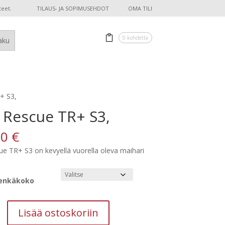
teet.
TILAUS- JA SOPIMUSEHDOT
OMA TILI
0 kohdetta
+ S3,
i Rescue TR+ S3,
00
€
ue TR+ S3 on kevyellä vuorella oleva maihari
enkäkoko
Lisää ostoskoriin