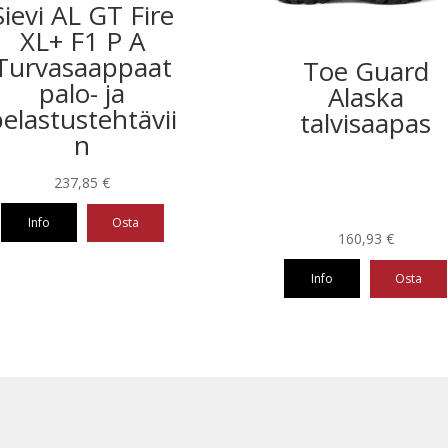
Sievi AL GT Fire
XL+ F1 P A
Turvasaappaat
Toe Guard
palo- ja
Alaska
elastustehtävii
talvisaapas
n
237,85
€
Info
Osta
160,93
€
eella
Info
Osta
Tällä
ampi
tuotteella
nnelma.
on
useampi
ä
muunnelma.
nnat
Voit
teen
tehdä