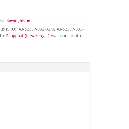
ki:
Sievin Jalkine
us (SKU):
43-52387-392-02M, 43-52387-393-
to:
Saappaat (turvakengät)
Avainsana tuotteelle