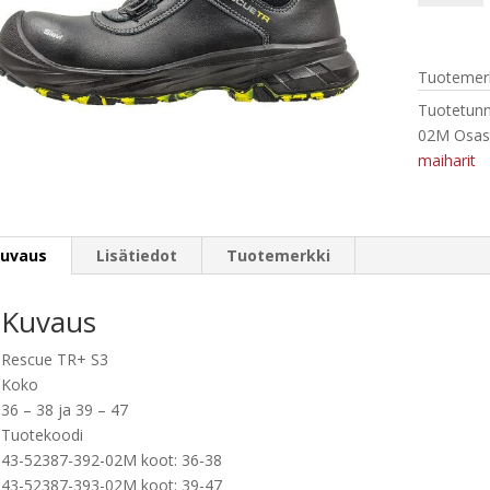
TR+
S3,
määrä
Tuotemerk
Tuotetunn
02M
Osas
maiharit
uvaus
Lisätiedot
Tuotemerkki
Kuvaus
Rescue TR+ S3
Koko
36 – 38 ja 39 – 47
Tuotekoodi
43-52387-392-02M koot: 36-38
43-52387-393-02M koot: 39-47