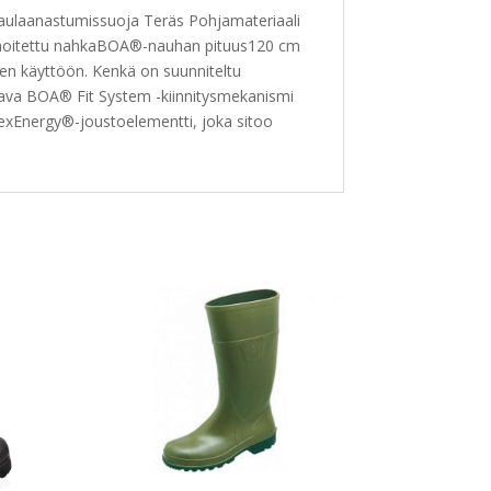
aulaanastumissuoja Teräs Pohjamateriaali
innoitettu nahkaBOA®-nauhan pituus120 cm
en käyttöön. Kenkä on suunniteltu
ttava BOA® Fit System -kiinnitysmekanismi
FlexEnergy®-joustoelementti, joka sitoo