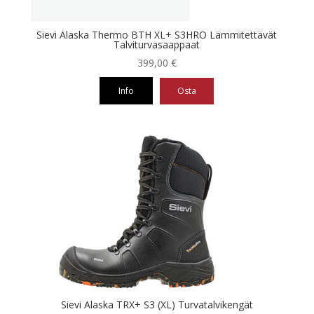
Sievi Alaska Thermo BTH XL+ S3HRO Lämmitettävät
Talviturvasaappaat
399,00
€
Info
Osta
Tällä
tuotteella
on
useampi
muunnelma.
Voit
tehdä
valinnat
tuotteen
sivulla.
Sievi Alaska TRX+ S3 (XL) Turvatalvikengät