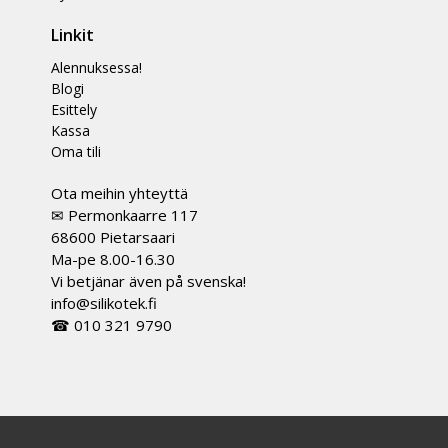
Linkit
Alennuksessa!
Blogi
Esittely
Kassa
Oma tili
Ota meihin yhteyttä
✉ Permonkaarre 117
68600 Pietarsaari
Ma-pe 8.00-16.30
Vi betjänar även på svenska!
info@silikotek.fi
☎ 010 321 9790