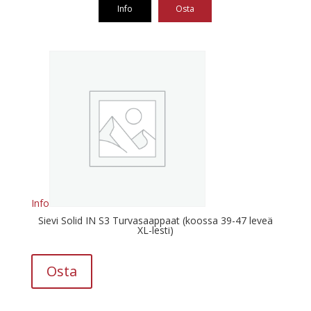
Info
Osta
Tällä
tuotteella
on
useampi
muunnelma.
Voit
tehdä
valinnat
tuotteen
sivulla.
Info
Sievi Solid IN S3 Turvasaappaat (koossa 39-47 leveä
XL-lesti)
Osta