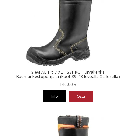
on
useampi
muunnelma.
Voit
tehdä
valinnat
tuotteen
sivulla.
Sievi AL Hit 7 XL+ S3HRO Turvakenkä
Kuumankestopohjalla (koot 39-48 leveällä XL-lestillä)
140,00
€
Info
Osta
Tällä
tuotteella
on
useampi
muunnelma.