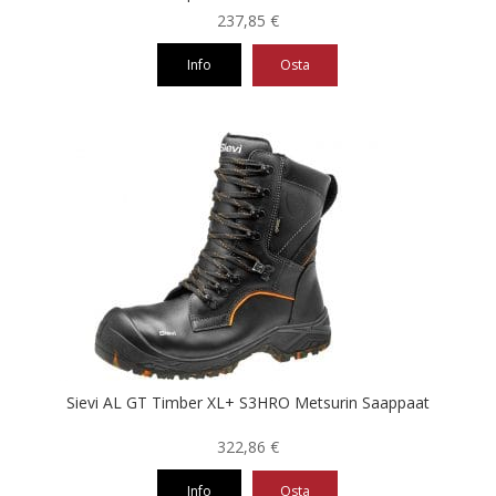
237,85
€
Info
Osta
Tällä
tuotteella
on
useampi
muunnelma.
Voit
tehdä
valinnat
tuotteen
sivulla.
Sievi AL GT Timber XL+ S3HRO Metsurin Saappaat
322,86
€
Info
Osta