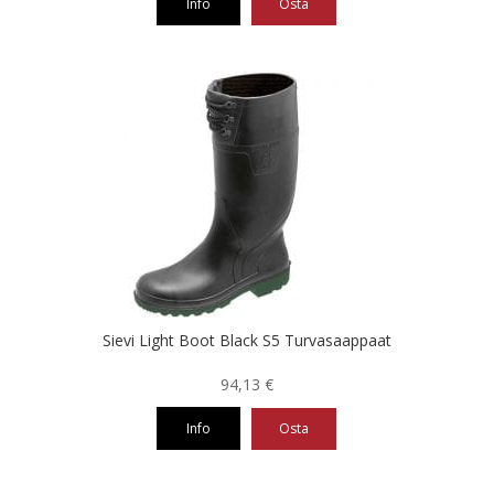
Info
Osta
Tällä
tuotteella
on
useampi
muunnelma.
Voit
tehdä
valinnat
tuotteen
sivulla.
Sievi Light Boot Black S5 Turvasaappaat
94,13
€
Info
Osta
Tällä
tuotteella