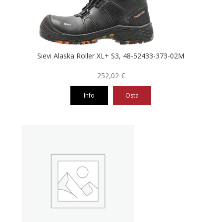
tuotteen
sivulla.
Sievi Alaska Roller XL+ S3, 48-52433-373-02M
252,02
€
Info
Osta
Tällä
tuotteella
on
useampi
muunnelma.
Voit
tehdä
valinnat
tuotteen
sivulla.