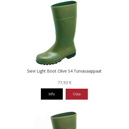
on
useampi
muunnelma.
Voit
tehdä
valinnat
tuotteen
sivulla.
Sievi Light Boot Olive S4 Turvasaappaat
77,93
€
Info
Osta
Tällä
tuotteella
on
useampi