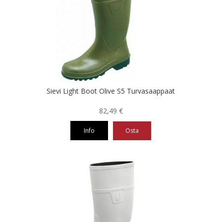
muunnelma.
Voit
tehdä
valinnat
tuotteen
sivulla.
Sievi Light Boot Olive S5 Turvasaappaat
82,49
€
Info
Osta
Tällä
tuotteella
on
useampi
muunnelma.
Voit
tehdä