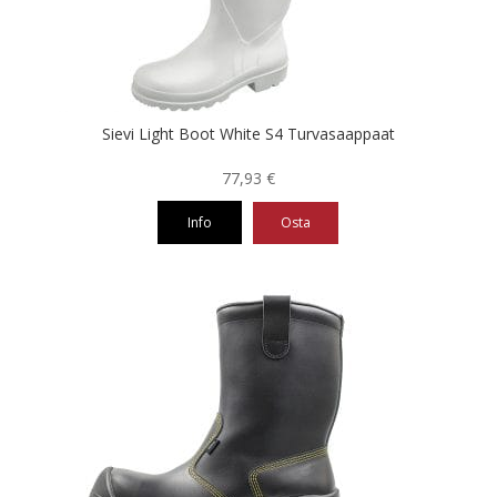
valinnat
tuotteen
sivulla.
Sievi Light Boot White S4 Turvasaappaat
77,93
€
Info
Osta
Tällä
tuotteella
on
useampi
muunnelma.
Voit
tehdä
valinnat
tuotteen
sivulla.