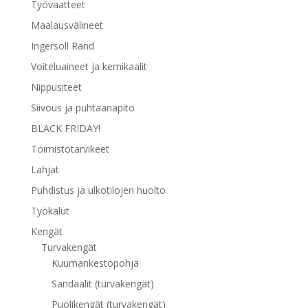
Työvaatteet
Maalausvälineet
Ingersoll Rand
Voiteluaineet ja kemikaalit
Nippusiteet
Siivous ja puhtaanapito
BLACK FRIDAY!
Toimistotarvikeet
Lahjat
Puhdistus ja ulkotilojen huolto
Työkalut
Kengät
Turvakengät
Kuumankestopohja
Sandaalit (turvakengät)
Puolikengät (turvakengät)