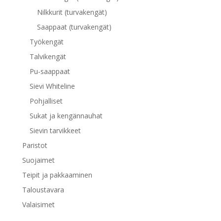
Nilkkurit (turvakengät)
Saappaat (turvakengät)
Työkengät
Talvikengät
Pu-saappaat
Sievi Whiteline
Pohjalliset
Sukat ja kengännauhat
Sievin tarvikkeet
Paristot
Suojaimet
Teipit ja pakkaaminen
Taloustavara
Valaisimet