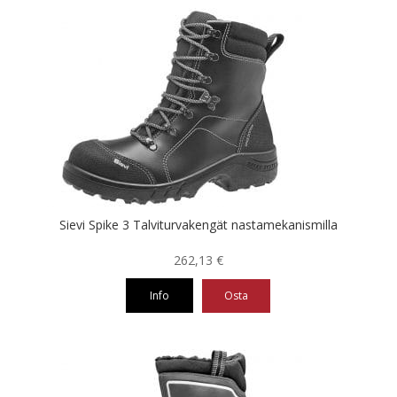
Sievi Spike 3 Talviturvakengät nastamekanismilla
262,13
€
Info
Osta
Tällä
tuotteella
on
useampi