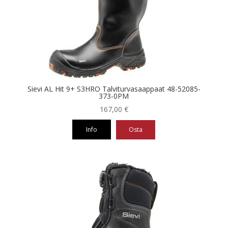
Voit
tehdä
valinnat
tuotteen
sivulla.
Sievi AL Hit 9+ S3HRO Talviturvasaappaat 48-52085-
373-0PM
167,00
€
Info
Osta
Tällä
tuotteella
on
useampi
muunnelma.
Voit
tehdä
valinnat