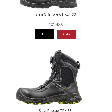
Sievi Offshore CT XL+ S3
121,45
€
Info
Osta
Tällä
tuotteella
on
useampi
muunnelma.
Voit
tehdä
valinnat
tuotteen
sivulla.
Sievi Rescue TR+ S3,