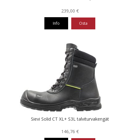
239,00
€
Info
Osta
Tällä
tuotteella
on
useampi
muunnelma.
Voit
tehdä
valinnat
tuotteen
sivulla.
Sievi Solid CT XL+ S3L talviturvakengät
146,76
€