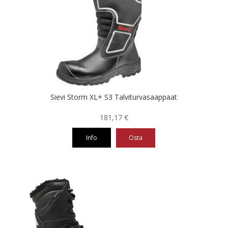
muunnelma.
Voit
tehdä
valinnat
tuotteen
sivulla.
Sievi Storm XL+ S3 Talviturvasaappaat
181,17
€
Info
Osta
Tällä
tuotteella
on
useampi
muunnelma.
Voit
tehdä