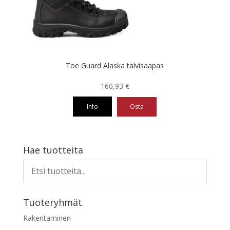
valinnat
tuotteen
sivulla.
Toe Guard Alaska talvisaapas
160,93
€
Info
Osta
Tällä
tuotteella
on
Hae tuotteita
useampi
muunnelma.
Voit
tehdä
Tuoteryhmät
valinnat
tuotteen
Rakentaminen
sivulla.