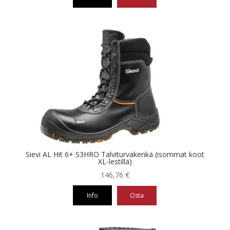
Tällä
tuotteella
on
useampi
muunnelma.
Voit
tehdä
valinnat
tuotteen
sivulla.
Sievi AL Hit 6+ S3HRO Talviturvakenkä (isommat koot
XL-lestillä)
146,76
€
Info
Osta
Tällä
tuotteella