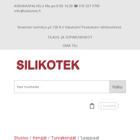
ASIASKASPALVELU Ma-pe 8.00-16.30 ☎ 010 321 9790
info@silikotek.fi
Ilmainen toimitus yli 150 €:n tilauksiin! Poislukien rahtituotteet.
TILAUS- JA SOPIMUSEHDOT
OMA TILI
0 kohdetta
Etusivu
/
Kengät
/
Turvakengät
/ Saappaat