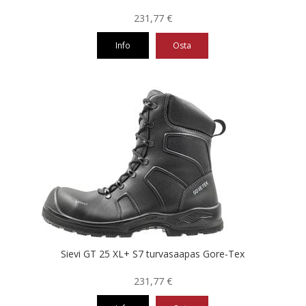
231,77
€
Info
Osta
Tällä
tuotteella
on
useampi
muunnelma.
Voit
tehdä
valinnat
tuotteen
sivulla.
Sievi GT 25 XL+ S7 turvasaapas Gore-Tex
231,77
€