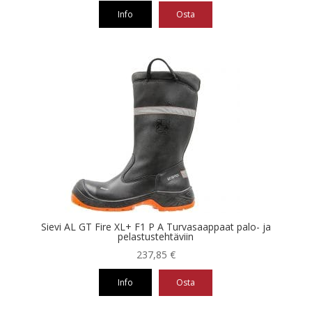
Info
Osta
Tällä
tuotteella
on
useampi
muunnelma.
Voit
tehdä
valinnat
tuotteen
sivulla.
Sievi AL GT Fire XL+ F1 P A Turvasaappaat palo- ja
pelastustehtäviin
237,85
€
Info
Osta
Tällä