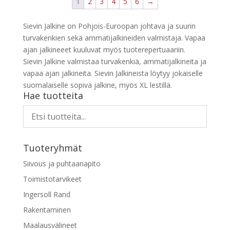
1
2
3
4
5
6
→
useampi
muunnelma.
Sievin Jalkine on Pohjois-Euroopan johtava ja suurin
Voit
turvakenkien sekä ammatijalkineiden valmistaja. Vapaa
tehdä
ajan jalkineeet kuuluvat myös tuoterepertuaariin.
valinnat
Sievin Jalkine valmistaa turvakenkiä, ammatijalkineita ja
tuotteen
vapaa ajan jalkineita. Sievin Jalkineista löytyy jokaiselle
sivulla.
suomalaiselle sopiva jalkine, myös XL lestillä.
Hae tuotteita
Tuoteryhmät
Siivous ja puhtaanapito
Toimistotarvikeet
Ingersoll Rand
Rakentaminen
Maalausvälineet