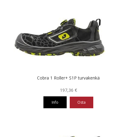
tuotteella
on
useampi
muunnelma.
Voit
tehdä
valinnat
tuotteen
sivulla.
Cobra 1 Roller+ S1P turvakenkä
197,36
€
Info
Osta
Tällä
tuotteella
on
useampi