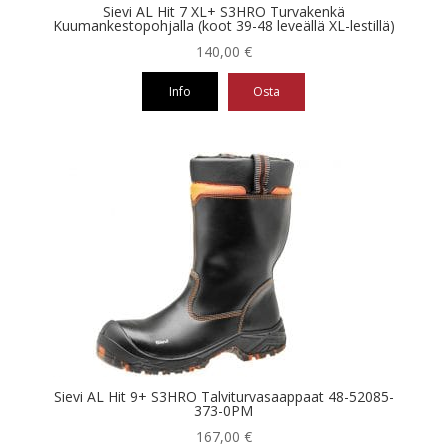
Sievi AL Hit 7 XL+ S3HRO Turvakenkä
Kuumankestopohjalla (koot 39-48 leveällä XL-lestillä)
140,00
€
Info
Osta
Tällä
tuotteella
on
useampi
muunnelma.
Voit
tehdä
valinnat
tuotteen
sivulla.
Sievi AL Hit 9+ S3HRO Talviturvasaappaat 48-52085-
373-0PM
167,00
€