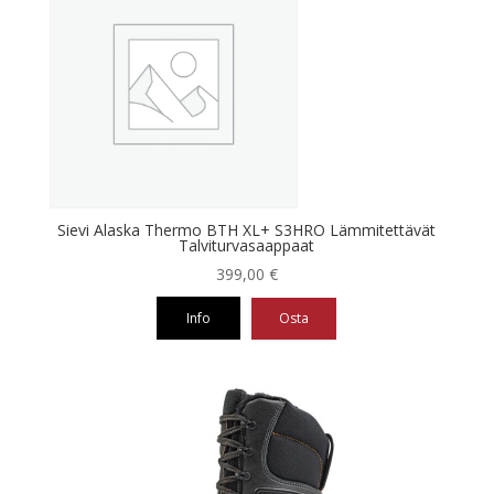
useampi
muunnelma.
Voit
tehdä
valinnat
tuotteen
sivulla.
Sievi Alaska Thermo BTH XL+ S3HRO Lämmitettävät
Talviturvasaappaat
399,00
€
Info
Osta
Tällä
tuotteella
on
useampi
muunnelma.
Voit