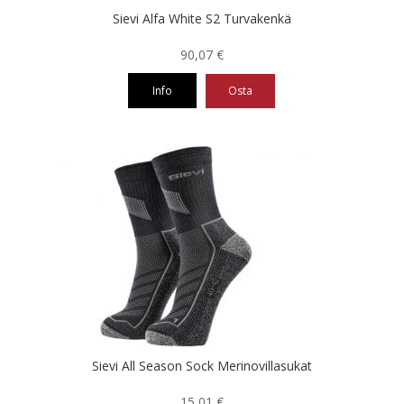
Sievi Alfa White S2 Turvakenkä
90,07
€
Info
Osta
Tällä
tuotteella
on
useampi
muunnelma.
Voit
tehdä
valinnat
tuotteen
sivulla.
Sievi All Season Sock Merinovillasukat
15,01
€