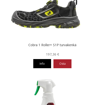
muunnelma.
Voit
tehdä
valinnat
tuotteen
sivulla.
Cobra 1 Roller+ S1P turvakenkä
197,36
€
Info
Osta
Tällä
tuotteella
on
useampi
muunnelma.
Voit
tehdä