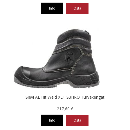
Info
Osta
Tällä
tuotteella
on
useampi
muunnelma.
Voit
tehdä
valinnat
tuotteen
sivulla.
Sievi AL Hit Weld XL+ S3HRO Turvakengät
217,60
€
Info
Osta
Tällä