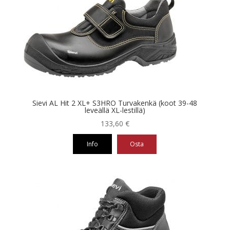
muunnelma.
Voit
tehdä
valinnat
tuotteen
sivulla.
Sievi AL Hit 2 XL+ S3HRO Turvakenkä (koot 39-48
leveällä XL-lestillä)
133,60
€
Info
Osta
Tällä
tuotteella
on
useampi
muunnelma.
Voit