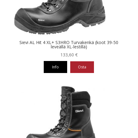
tehdä
valinnat
tuotteen
sivulla.
Sievi AL Hit 4 XL+ S3HRO Turvakenkä (koot 39-50
leveällä XL-lestillä)
133,60
€
Info
Osta
Tällä
tuotteella
on
useampi
muunnelma.
Voit
tehdä
valinnat
tuotteen