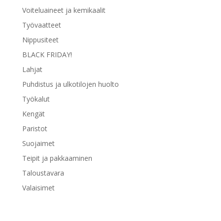
Voiteluaineet ja kemikaalit
Työvaatteet
Nippusiteet
BLACK FRIDAY!
Lahjat
Puhdistus ja ulkotilojen huolto
Työkalut
Kengät
Paristot
Suojaimet
Teipit ja pakkaaminen
Taloustavara
Valaisimet