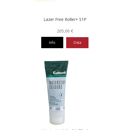
Lazer Free Roller+ S1P
205,00
€
Info
Osta
Tällä
tuotteella
on
useampi
muunnelma.
Voit
tehdä
valinnat
tuotteen
sivulla.