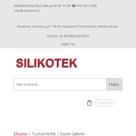
ASIASKASPALVELU Ma-pe 8.00-16.30 ☎ 010 321 9790
info@silikotek.fi
Ilmainen toimitus yli 150 €:n tilauksiin! Poislukien rahtituotteet.
TILAUS- JA SOPIMUSEHDOT
OMA TILI
0 kohdetta
Etusivu
/ Tuotemerkit / Sievin Jalkine