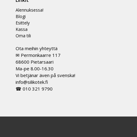
Linkit
Alennuksessa!
Blogi
Esittely
Kassa
Oma tili
Ota meihin yhteyttä
✉ Permonkaarre 117
68600 Pietarsaari
Ma-pe 8.00-16.30
Vi betjänar även på svenska!
info@silikotek.fi
☎ 010 321 9790