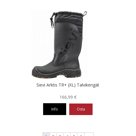
Tällä
tuotteella
on
useampi
muunnelma.
Voit
tehdä
valinnat
tuotteen
sivulla.
Sievi Arktis TR+ (XL) Talvikengät
166,99
€
Info
Osta
Tällä
tuotteella
on