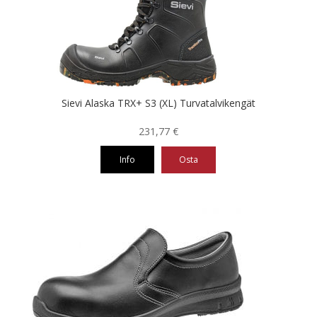
tehdä
valinnat
tuotteen
sivulla.
Sievi Alaska TRX+ S3 (XL) Turvatalvikengät
231,77
€
Info
Osta
Tällä
tuotteella
on
useampi
muunnelma.
Voit
tehdä
valinnat
tuotteen