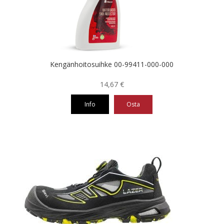
valinnat
tuotteen
sivulla.
Kengänhoitosuihke 00-99411-000-000
14,67
€
Info
Osta