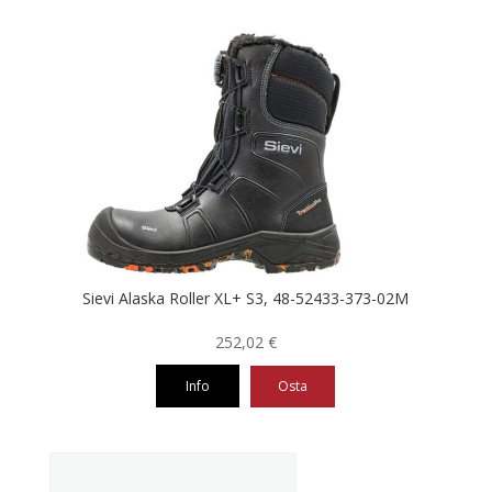
tuotteella
on
useampi
muunnelma.
Voit
tehdä
valinnat
tuotteen
sivulla.
Sievi Alaska Roller XL+ S3, 48-52433-373-02M
252,02
€
Info
Osta
Tällä
tuotteella
on