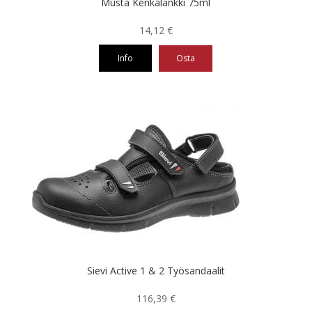
Musta Kenkälankki 75ml
14,12
€
Info
Osta
Sievi Active 1 & 2 Työsandaalit
116,39
€