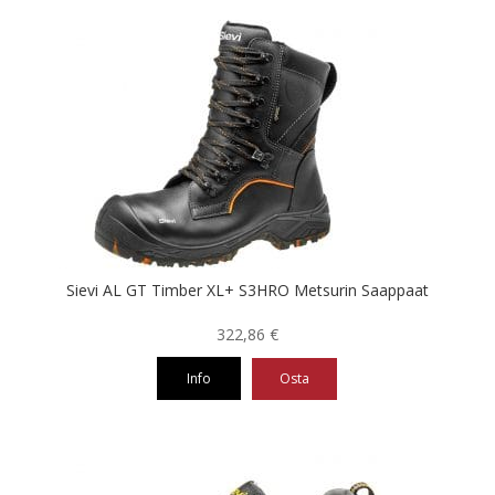
tuotteella
on
useampi
muunnelma.
Voit
tehdä
valinnat
tuotteen
sivulla.
Sievi AL GT Timber XL+ S3HRO Metsurin Saappaat
322,86
€
Info
Osta
Tällä
tuotteella
on
useampi