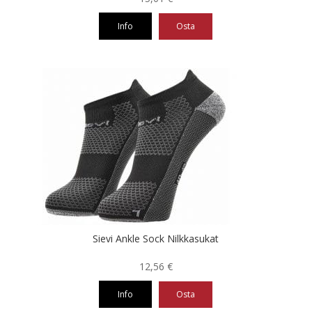
Info
Osta
Tällä
tuotteella
on
useampi
muunnelma.
Voit
tehdä
valinnat
tuotteen
sivulla.
Sievi Ankle Sock Nilkkasukat
12,56
€
Info
Osta