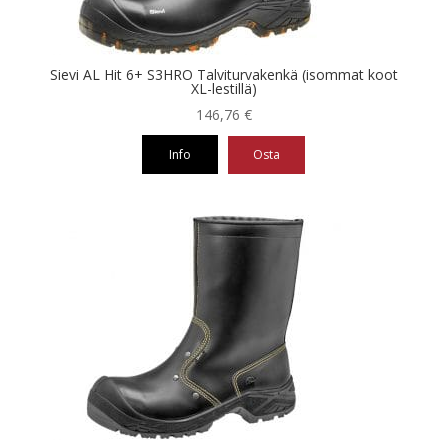
sivulla.
Sievi AL Hit 6+ S3HRO Talviturvakenkä (isommat koot
XL-lestillä)
146,76
€
Info
Osta
Tällä
tuotteella
on
useampi
muunnelma.
Voit
tehdä
valinnat
tuotteen
sivulla.