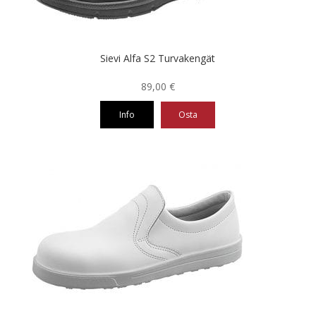
sivulla.
Sievi Alfa S2 Turvakengät
89,00
€
Info
Osta
Tällä
tuotteella
on
useampi
muunnelma.
Voit
tehdä
valinnat
tuotteen
sivulla.