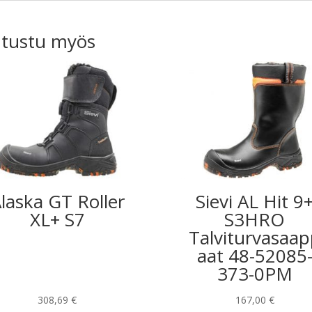
tustu myös
laska GT Roller
Sievi AL Hit 9
XL+ S7
S3HRO
Talviturvasaa
aat 48-52085
373-0PM
308,69
€
167,00
€