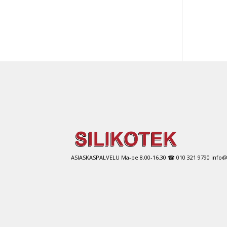
Tällä
tuott
on
use
muu
Voit
tehd
vali
tuot
sivul
ASIASKASPALVELU Ma-pe 8.00-16.30 ☎ 010 321 9790 info@si