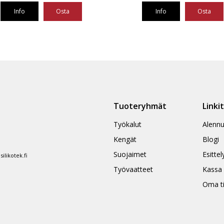
Info
Osta
Info
Osta
Tällä
eella
tuotteella
on
ampi
useampi
nnelma.
muunnelma.
Voit
ä
tehdä
Tuoteryhmät
Linki
nnat
valinnat
teen
tuotteen
Työkalut
Alennu
la.
sivulla.
Kengät
Blogi
Suojaimet
Esittel
likotek.fi
Työvaatteet
Kassa
Oma ti