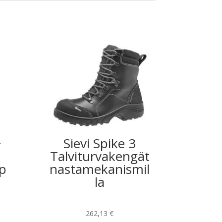
+
Sievi Spike 3
Talviturvakengät
pp
nastamekanismil
-
la
262,13
€