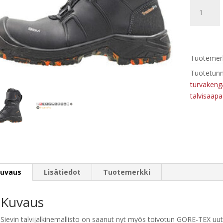
Alaska
GT
Roller
+
S7
Tuotemerk
määrä
Tuotetunn
turvakeng
talvisaapa
uvaus
Lisätiedot
Tuotemerkki
Kuvaus
Sievin talvijalkinemallisto on saanut nyt myös toivotun GORE-TEX uu