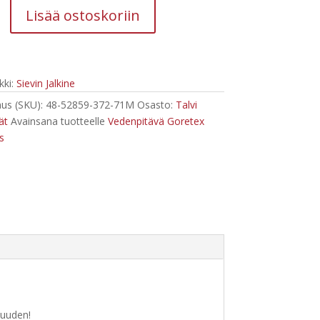
Lisää ostoskoriin
ki:
Sievin Jalkine
us (SKU):
48-52859-372-71M
Osasto:
Talvi
ät
Avainsana tuotteelle
Vedenpitävä Goretex
s
tuuden!