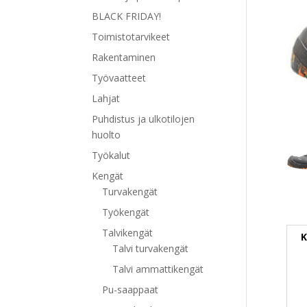
BLACK FRIDAY!
Toimistotarvikeet
Rakentaminen
Työvaatteet
Lahjat
Puhdistus ja ulkotilojen
huolto
Työkalut
Kengät
Turvakengät
Työkengät
Talvikengät
K
Talvi turvakengät
Talvi ammattikengät
Pu-saappaat