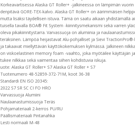
Korkeavartisessa Alaska GT Roller+ -jalkineessa on lämpimän vuorin l
denpitävä GORE-TEX-kalvo. Alaska GT Roller+ on äärimmäisen helpp
mutta lisäksi täydellisen istuva. Tämä on saatu aikaan yhdistämällä a
tuisella tavalla BOA® Fit System -kiinnitysmekanismi sekä varren ylä
oleva pikakiinnitystarra. Varvassuoja on alumiinia ja naulaanastumis
teräksinen. Lämpöä heijastavat Alu-pohjalliset ja Sievi TractionPro®-
ja takaavat miellyttävän käyttökokemuksen kylmässä. Jalkineen nilk
on viskoelastinen memory foam -vaahto, joka myötäilee käyttäjän ja
tukee nilkkaa sekä vaimentaa siihen kohdistuvia iskuja.
uote: Alaska GT Roller+ S7 Alaska GT Roller + S7
Tuotenumero 48-52859-372-71M, koot 36-38
Standardi EN ISO 20345:
2022 S7 SR SC CI FO HRO
Varvassuoja Alumiini
Naulaanastumissuoja Teräs
Pohjamateriaali 2-kerros PU/RU
Päällismateriaali Pintanahka
Lesti normaali M-48