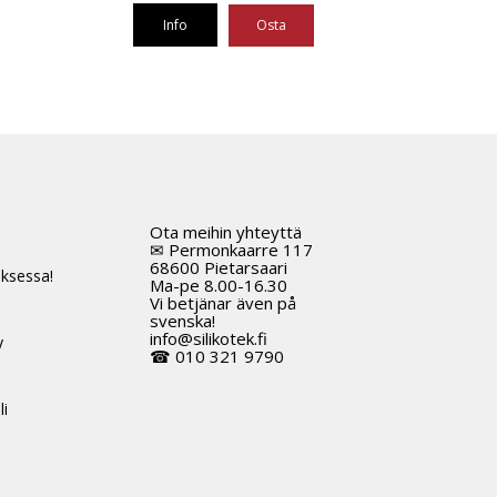
Info
Osta
Tällä
tuotteella
on
useampi
muunnelma.
Voit
tehdä
Ota meihin yhteyttä
t
valinnat
✉ Permonkaarre 117
tuotteen
68600 Pietarsaari
ksessa!
Ma-pe 8.00-16.30
sivulla.
Vi betjänar även på
svenska!
info@silikotek.fi
y
☎ 010 321 9790
li