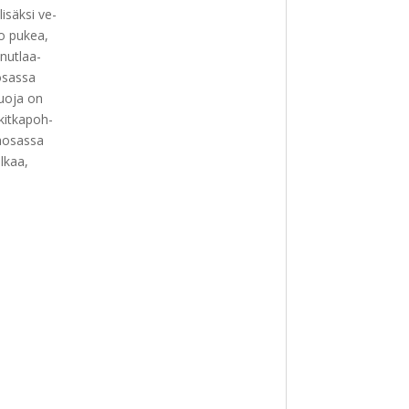
isäksi ve-
o pukea,
inutlaa-
osassa
suoja on
kitkapoh-
kaosassa
lkaa,