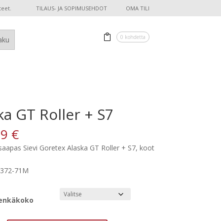
teet.
TILAUS- JA SOPIMUSEHDOT
OMA TILI
0 kohdetta
ka GT Roller + S7
69
€
saapas Sievi Goretex Alaska GT Roller + S7, koot
-372-71M
enkäkoko