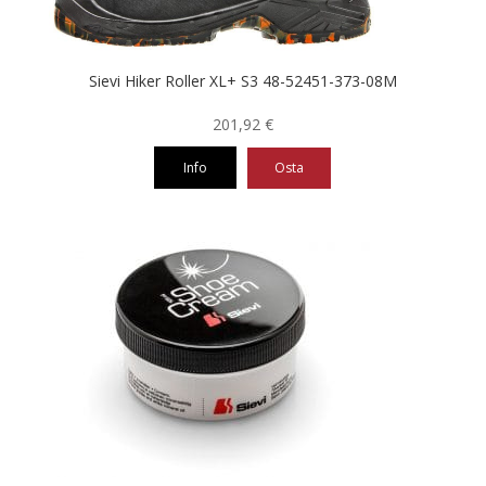
sivulla.
Sievi Hiker Roller XL+ S3 48-52451-373-08M
201,92
€
Info
Osta
Tällä
tuotteella
on
useampi
muunnelma.
Voit
tehdä
valinnat
tuotteen
sivulla.