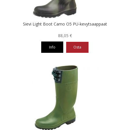
sivulla.
Sievi Light Boot Camo O5 PU-kevytsaappaat
88,05
€
Info
Osta
Tällä
tuotteella
on
useampi
muunnelma.
Voit
tehdä
valinnat
tuotteen
sivulla.