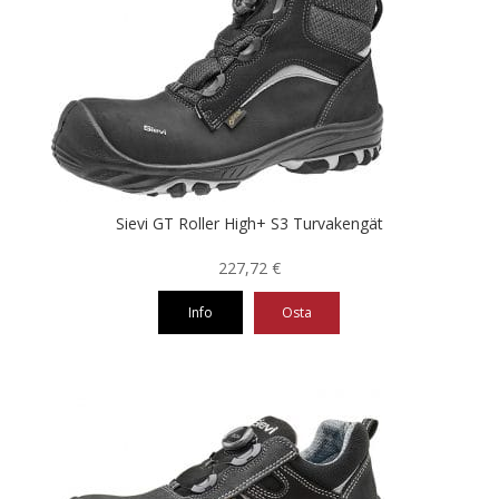
muunnelma.
Voit
tehdä
valinnat
tuotteen
sivulla.
Sievi GT Roller High+ S3 Turvakengät
227,72
€
Info
Osta
Tällä
tuotteella
on
useampi
muunnelma.
Voit