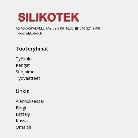
ASIASKASPALVELU Ma-pe 8.00-16.30 ☎ 010 321 9790
info@silikotek.fi
Tuoteryhmät
Työkalut
Kengät
Suojaimet
Työvaatteet
Linkit
Alennuksessa!
Blogi
Esittely
Kassa
Oma tili