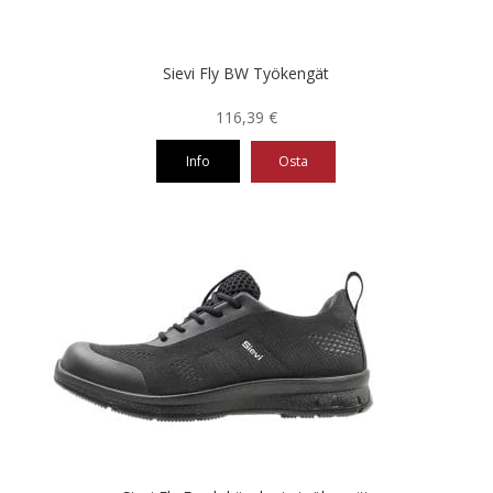
Sievi Fly BW Työkengät
116,39
€
Info
Osta
Tällä
tuotteella
on
useampi
muunnelma.
Voit
tehdä
valinnat
tuotteen
sivulla.