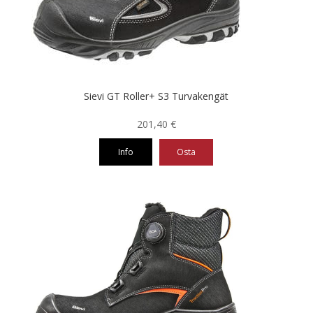
tehdä
valinnat
tuotteen
sivulla.
Sievi GT Roller+ S3 Turvakengät
201,40
€
Info
Osta
Tällä
tuotteella
on
useampi
muunnelma.
Voit
tehdä
valinnat
tuotteen