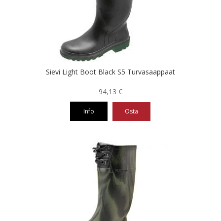
tehdä
valinnat
tuotteen
sivulla.
Sievi Light Boot Black S5 Turvasaappaat
94,13
€
Info
Osta
Tällä
tuotteella
on
useampi
muunnelma.
Voit
tehdä
valinnat
tuotteen