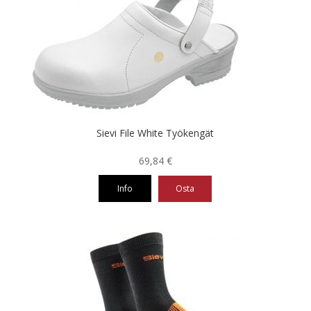
muunnelma.
Voit
tehdä
valinnat
tuotteen
sivulla.
Sievi File White Työkengät
69,84
€
Info
Osta
Tällä
tuotteella
on
useampi
muunnelma.
Voit
tehdä