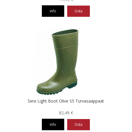
Info
Osta
Tällä
tuotteella
on
useampi
muunnelma.
Voit
tehdä
valinnat
tuotteen
sivulla.
Sievi Light Boot Olive S5 Turvasaappaat
82,49
€
Info
Osta