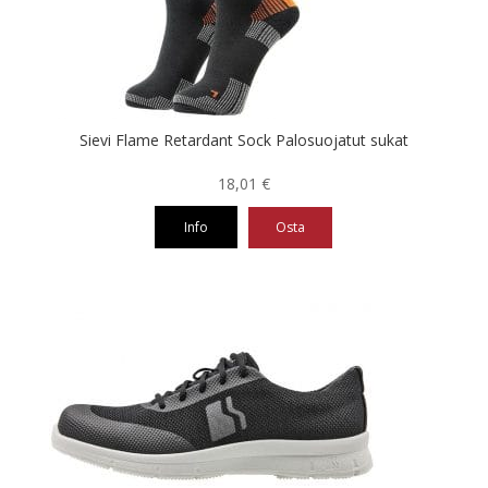
valinnat
tuotteen
sivulla.
Sievi Flame Retardant Sock Palosuojatut sukat
18,01
€
Info
Osta
Tällä
tuotteella
on
useampi
muunnelma.
Voit
tehdä
valinnat
tuotteen
sivulla.