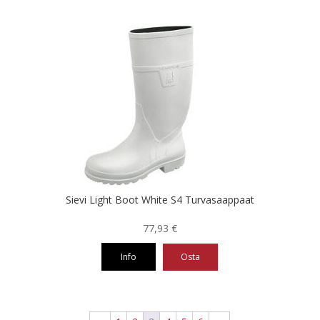
Tällä
tuotteella
on
useampi
muunnelma.
Voit
tehdä
valinnat
tuotteen
sivulla.
Sievi Light Boot White S4 Turvasaappaat
77,93
€
Info
Osta
Tällä
tuotteella
on