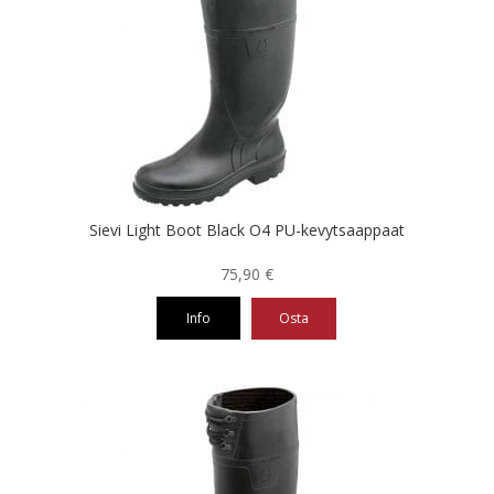
useampi
muunnelma.
Voit
tehdä
valinnat
tuotteen
sivulla.
Sievi Light Boot Black O4 PU-kevytsaappaat
75,90
€
Info
Osta
Tällä
tuotteella
on
useampi
muunnelma.
Voit