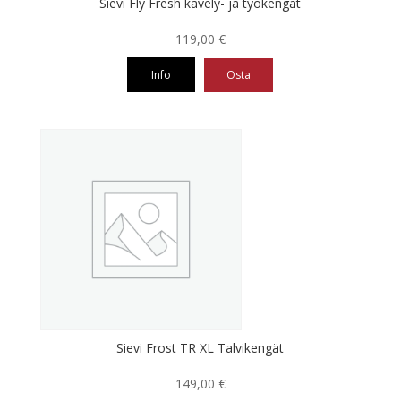
Sievi Fly Fresh kävely- ja työkengät
119,00
€
Info
Osta
Tällä
tuotteella
on
useampi
muunnelma.
Voit
tehdä
valinnat
tuotteen
sivulla.
Sievi Frost TR XL Talvikengät
149,00
€