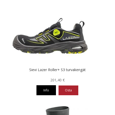
tuotteella
on
useampi
muunnelma.
Voit
tehdä
valinnat
tuotteen
sivulla.
Sievi Lazer Roller+ S3 turvakengät
201,40
€
Info
Osta
Tällä
tuotteella
on