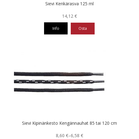
Sievi Kenkärasva 125 ml
14,12
€
Info
Osta
Sievi Kipinänkesto Kengännauhat 85 tai 120 cm
Hintaluokka:
8,60
€
–
6,58
€