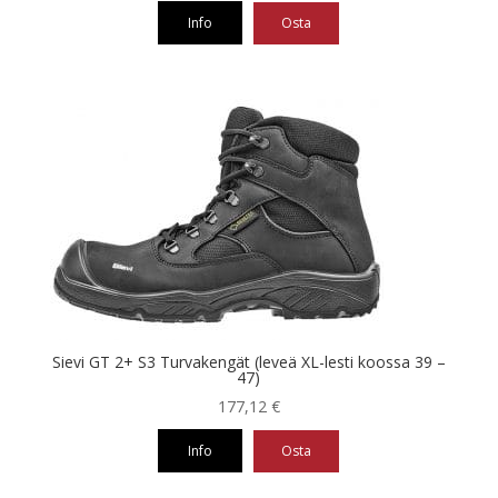
Info
Osta
Tällä
tuotteella
on
useampi
muunnelma.
Voit
tehdä
valinnat
tuotteen
sivulla.
Sievi GT 2+ S3 Turvakengät (leveä XL-lesti koossa 39 –
47)
177,12
€
Info
Osta
Tällä