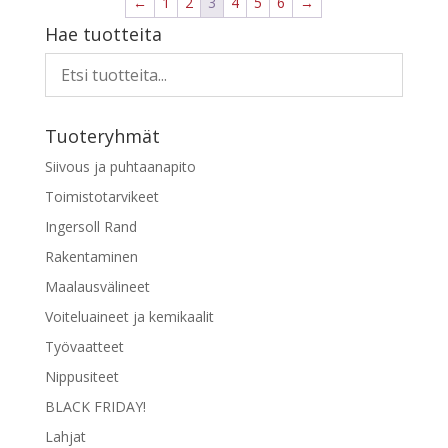
←
1
2
3
4
5
6
→
useampi
Hae tuotteita
muunnelma.
Voit
tehdä
valinnat
tuotteen
Tuoteryhmät
sivulla.
Siivous ja puhtaanapito
Toimistotarvikeet
Ingersoll Rand
Rakentaminen
Maalausvälineet
Voiteluaineet ja kemikaalit
Työvaatteet
Nippusiteet
BLACK FRIDAY!
Lahjat