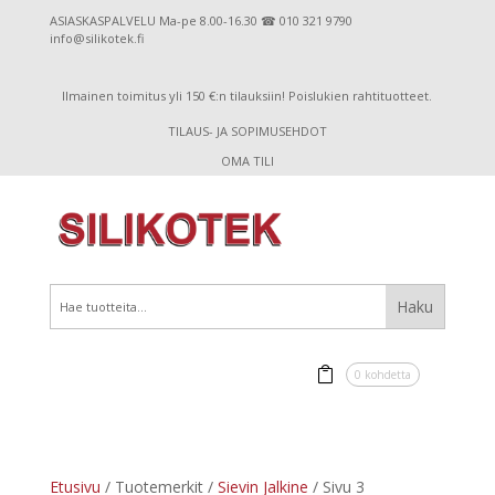
ASIASKASPALVELU Ma-pe 8.00-16.30 ☎ 010 321 9790
info@silikotek.fi
Ilmainen toimitus yli 150 €:n tilauksiin! Poislukien rahtituotteet.
TILAUS- JA SOPIMUSEHDOT
OMA TILI
0 kohdetta
Etusivu
/ Tuotemerkit /
Sievin Jalkine
/ Sivu 3