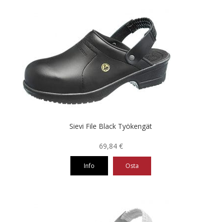
tuotteella
on
useampi
muunnelma.
Voit
tehdä
valinnat
tuotteen
sivulla.
Sievi File Black Työkengät
69,84
€
Info
Osta
Tällä
tuotteella
on
useampi