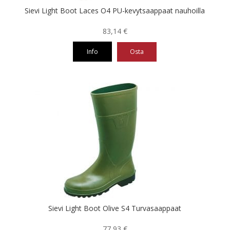
Sievi Light Boot Laces O4 PU-kevytsaappaat nauhoilla
83,14
€
Info
Osta
Tällä
tuotteella
on
useampi
muunnelma.
Voit
tehdä
valinnat
tuotteen
sivulla.
Sievi Light Boot Olive S4 Turvasaappaat
77,93
€