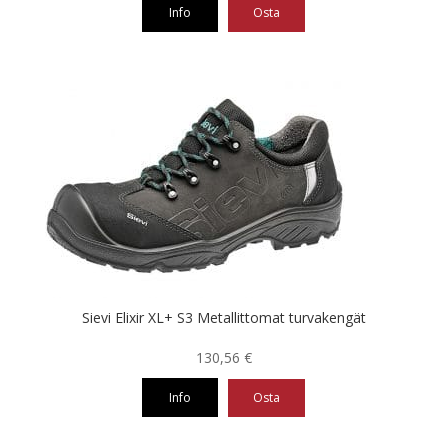
Info
Osta
Tällä
tuotteella
on
useampi
muunnelma.
Voit
tehdä
valinnat
tuotteen
sivulla.
Sievi Elixir XL+ S3 Metallittomat turvakengät
130,56
€
Info
Osta
Tällä