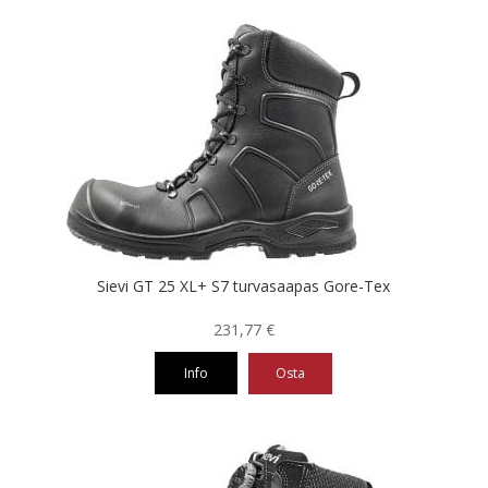
tuotteella
on
useampi
muunnelma.
Voit
tehdä
valinnat
tuotteen
sivulla.
Sievi GT 25 XL+ S7 turvasaapas Gore-Tex
231,77
€
Info
Osta
Tällä
tuotteella
on
useampi