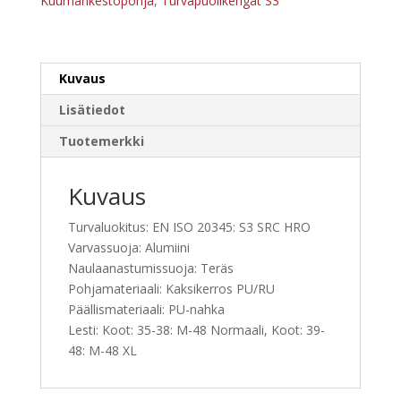
Kuumankestopohja
,
Turvapuolikengät S3
39-
48
leveällä
Kuvaus
XL-
lestillä)
Lisätiedot
määrä
Tuotemerkki
Kuvaus
Turvaluokitus: EN ISO 20345: S3 SRC HRO
Varvassuoja: Alumiini
Naulaanastumissuoja: Teräs
Pohjamateriaali: Kaksikerros PU/RU
Päällismateriaali: PU-nahka
Lesti: Koot: 35-38: M-48 Normaali, Koot: 39-
48: M-48 XL