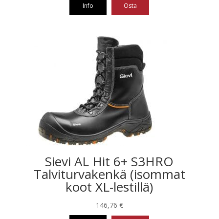
Info
Osta
Tällä
tuotteella
on
useampi
muunnelma.
Voit
tehdä
valinnat
tuotteen
sivulla.
Sievi AL Hit 6+ S3HRO
Talviturvakenkä (isommat
koot XL-lestillä)
146,76
€