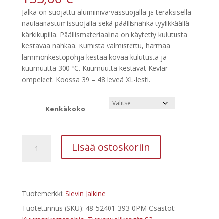
Jalka on suojattu alumiinivarvassuojalla ja teräksisellä
naulaanastumissuojalla sekä päällisnahka tyylikkäällä
kärkikupilla. Päällismateriaalina on käytetty kulutusta
kestävää nahkaa. Kumista valmistettu, harmaa
lämmönkestopohja kestää kovaa kulutusta ja
kuumuutta 300 ºC. Kuumuutta kestävät Kevlar-
ompeleet. Koossa 39 – 48 leveä XL-lesti.
Kenkäkoko
Sievi
Lisää ostoskoriin
AL
Hit
2
XL+
Tuotemerkki:
Sievin Jalkine
S3HRO
Turvakenkä
Tuotetunnus (SKU):
48-52401-393-0PM
Osastot:
(koot