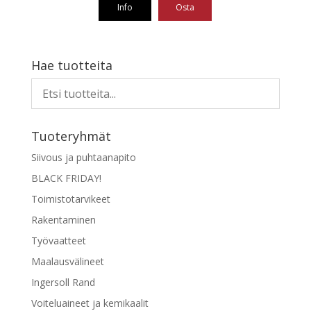
Info
Osta
Tällä
tuotteella
on
Hae tuotteita
useampi
muunnelma.
Voit
tehdä
Tuoteryhmät
valinnat
tuotteen
Siivous ja puhtaanapito
sivulla.
BLACK FRIDAY!
Toimistotarvikeet
Rakentaminen
Työvaatteet
Maalausvälineet
Ingersoll Rand
Voiteluaineet ja kemikaalit