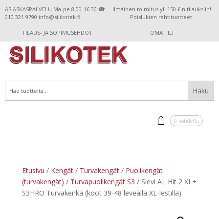
ASIASKASPALVELU Ma-pe 8.00-16.30 ☎
Ilmainen toimitus yli 150 €:n tilauksiin!
010 321 9790 info@silikotek.fi
Poislukien rahtituotteet.
TILAUS- JA SOPIMUSEHDOT
OMA TILI
0 kohdetta
Etusivu
/
Kengät
/
Turvakengät
/
Puolikengät
(turvakengät)
/
Turvapuolikengät S3
/ Sievi AL Hit 2 XL+
S3HRO Turvakenkä (koot 39-48 leveällä XL-lestillä)