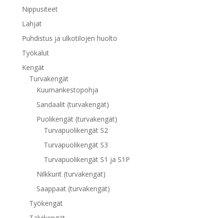
Nippusiteet
Lahjat
Puhdistus ja ulkotilojen huolto
Työkalut
Kengät
Turvakengät
Kuumankestopohja
Sandaalit (turvakengät)
Puolikengät (turvakengät)
Turvapuolikengät S2
Turvapuolikengät S3
Turvapuolikengät S1 ja S1P
Nilkkurit (turvakengät)
Saappaat (turvakengät)
Työkengät
Talvikengät