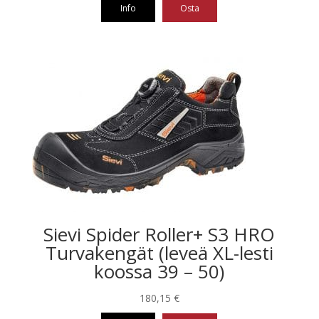
Info
Osta
Tällä
tuotteella
on
useampi
muunnelma.
Voit
tehdä
valinnat
tuotteen
sivulla.
Sievi Spider Roller+ S3 HRO
Turvakengät (leveä XL-lesti
koossa 39 – 50)
180,15
€